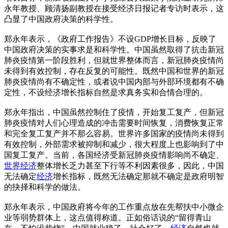
永年教授、顾清扬副教授在接受经济日报记者专访时表示，这
凸显了中国政府决策的科学性。
郑永年表示，《政府工作报告》不设GDP增长目标，反映了
中国政府决策的实事求是和科学性。中国虽然取得了抗击新冠
肺炎疫情第一阶段胜利，但就世界整体而言，新冠肺炎疫情尚
未得到有效控制，存在反复的可能性。既然中国和世界的新冠
肺炎疫情尚有不确定性，或者说中国内部与外部环境都有不确
定性，不设经济增长指标自然是求真务实和合情合理的。
郑永年指出，中国虽然控制住了疫情，开始复工复产，但新冠
肺炎疫情对人们心理造成的冲击需要时间恢复，消费恢复正常
和完全复工复产并不那么容易。世界许多国家的疫情尚未得到
有效控制，外部需求被抑制和减少，很大程度上也影响到了中
国复工复产。当前，各国经济受新冠肺炎疫情影响尚不确定、
世界经济
整体增长乏力甚至下行等不利因素很多，因此，中国
无法确定
经济
增长指标，既然无法确定那就不确定是政府明智
的抉择和科学的做法。
郑永年表示，中国政府将今年的工作重点放在先帮扶中小微企
业等弱势群体上，这点值得称道。正如俗话说的“留得青山