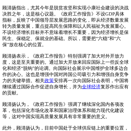
顾清扬指出，尤其今年是脱贫攻坚和实现小康社会建设的决战
决胜之年，这是核心议题。《政府工作报告》不设GDP具体
指标，反映了中国领导层发展思路的变化，即从经济数量发展
转为质量发展，重点提高民生保障和以人民福祉为发展重心。
不设经济增长目标并不意味着增长不重要，因为经济增长是保
民生、保稳定、保就业的基础。所以，需要把“六稳”和“六
保”放在核心的位置。
顾清扬表示，《政府工作报告》特别强调了加大对外开放力
度，这是至关重要的。通过加大开放来回应国际上一些反全球
化和经济“脱钩”的论调。向国际社会展示中国维护全球多边合
作的决心。这也是增强中国对跨国公司吸引力和增强自身竞争
力的关键举措。相关
政策
安排再一次向国际社会表明，中国将
继续通过国际合作促进自身增长，并为
全球经济
复苏作出应有
的贡献。
顾清扬认为，《政府工作报告》强调了继续深化国内各项改
革，包括深化市场化改革和国家治理体系和能力现代化建设
等，这对中国实现高质量发展具有非常重要的意义。
此外，顾清扬认为，目前中国处于全球供应链上的重要位置，