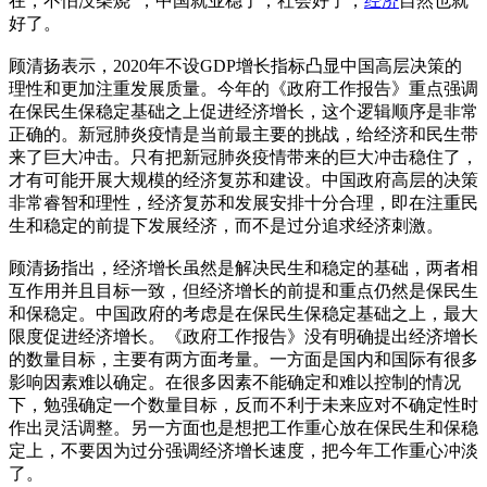
在，不怕没柴烧”，中国就业稳了，社会好了，
经济
自然也就
好了。
顾清扬表示，2020年不设GDP增长指标凸显中国高层决策的
理性和更加注重发展质量。今年的《政府工作报告》重点强调
在保民生保稳定基础之上促进经济增长，这个逻辑顺序是非常
正确的。新冠肺炎疫情是当前最主要的挑战，给经济和民生带
来了巨大冲击。只有把新冠肺炎疫情带来的巨大冲击稳住了，
才有可能开展大规模的经济复苏和建设。中国政府高层的决策
非常睿智和理性，经济复苏和发展安排十分合理，即在注重民
生和稳定的前提下发展经济，而不是过分追求经济刺激。
顾清扬指出，经济增长虽然是解决民生和稳定的基础，两者相
互作用并且目标一致，但经济增长的前提和重点仍然是保民生
和保稳定。中国政府的考虑是在保民生保稳定基础之上，最大
限度促进经济增长。《政府工作报告》没有明确提出经济增长
的数量目标，主要有两方面考量。一方面是国内和国际有很多
影响因素难以确定。在很多因素不能确定和难以控制的情况
下，勉强确定一个数量目标，反而不利于未来应对不确定性时
作出灵活调整。另一方面也是想把工作重心放在保民生和保稳
定上，不要因为过分强调经济增长速度，把今年工作重心冲淡
了。