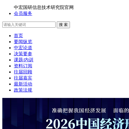
中宏国研信息技术研究院官网
会员服务
搜 索
首页
要闻纵览
中宏论道
决策要参
课题/内训
资料订阅
往届回顾
往届嘉宾
最新活动
政策法规