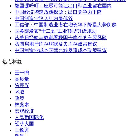
隆国强呼吁：应尽可能让出口型企业留在国内
中国经济增速放缓探源：出口竞争力下降
中国制造业陷入年内最低谷
工信部：中国制造业潜在增长率下降是大势所趋
国务院发布“十二五”工业转型升级规划
从美日经验与教训看我国去库存的主要风险
我国房地产库存现状及去库存政策建议
中国制造业成本国际比较及降成本政策建议
热点标签
王一鸣
高质量
陈宗兴
区域
政策
林兆木
宏观经济
人民币国际化
经济大国
王逸舟