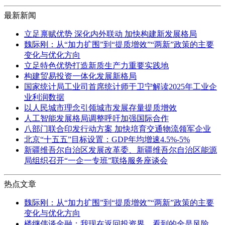
最新新闻
立足禀赋优势 深化内外联动 加快构建新发展格局
魏际刚：从“加力扩围”到“提质增效”“两新”政策的主要
变化与优化方向
立足特色优势打造新质生产力重要实践地
构建贸易投资一体化发展新格局
国家统计局工业司首席统计师于卫宁解读2025年工业企
业利润数据
以人民城市理念引领城市发展存量提质增效
人工智能发展格局调整呼吁加强国际合作
八部门联合印发行动方案 加快培育交通物流领军企业
北京“十五五”目标设置：GDP年均增速4.5%-5%
新疆维吾尔自治区发展改革委、新疆维吾尔自治区能源
局组织召开“一企一专班”联络服务座谈会
热点文章
魏际刚：从“加力扩围”到“提质增效”“两新”政策的主要
变化与优化方向
楼继伟谈金融：我现在返回投资界，看到的全是风险