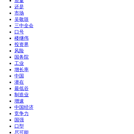
质量
还是
市场
吴敬琏
三中全会
口号
楼继伟
投资界
风险
国务院
工业
增长率
中国
潜在
最低谷
制造业
增速
中国经济
竞争力
国强
口型
尽可能