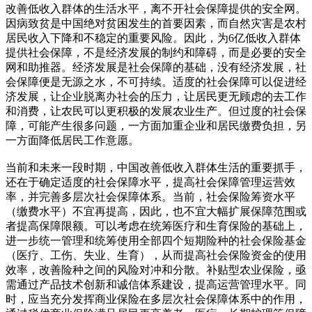
改善低收入群体的生活水平，离不开社会保障提供的安全网。
因病致贫是中国绝对贫困发生的首要因素，而自然灾害是农村
居民收入下降和不稳定的重要风险。因此，为6亿低收入群体
提供社会保障，不是经济发展的制约和障碍，而是必要的安全
网和助推器。经济发展是社会保障的基础，没有经济发展，社
会保障便是无源之水，不可持续。适度的社会保障可以促进经
济发展，让企业脱离办社会的压力，让居民更无顾虑的去工作
和消费，让农民可以更积极的发展农业生产。但过度的社会保
障，可能产生很多问题，一方面加重企业和居民缴费负担，另
一方面降低居民工作意愿。
当前和未来一段时期，中国改善低收入群体生活的重要抓手，
还在于确定适度的社会保障水平，提高社会保障管理运营效
率，并完善多层次社会保障体系。当前，社会保险筹资水平
（缴费水平）不宜再提高，因此，也不宜大幅扩展保障范围或
者提高保障限额。可以考虑在统筹医疗和生育保险的基础上，
进一步统一管理和统筹使用全部四个短期险种的社会保险基金
（医疗、工伤、失业、生育），从而提高社会保险资金的使用
效率，改善险种之间的风险对冲和分散。补贴型农业保险，亟
需通过产品技术创新和诚信体系建设，提高运营管理水平。同
时，应当充分发挥商业保险在多层次社会保障体系中的作用，