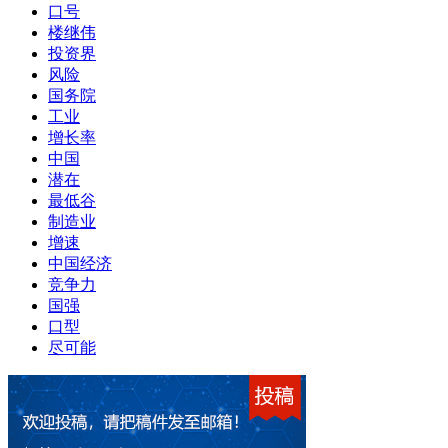
口号
楼继伟
投资界
风险
国务院
工业
增长率
中国
潜在
最低谷
制造业
增速
中国经济
竞争力
国强
口型
尽可能