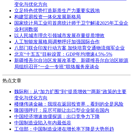
变化与优化方向
立足特色优势打造新质生产力重要实践地
构建贸易投资一体化发展新格局
国家统计局工业司首席统计师于卫宁解读2025年工业企
业利润数据
以人民城市理念引领城市发展存量提质增效
人工智能发展格局调整呼吁加强国际合作
八部门联合印发行动方案 加快培育交通物流领军企业
北京“十五五”目标设置：GDP年均增速4.5%-5%
新疆维吾尔自治区发展改革委、新疆维吾尔自治区能源
局组织召开“一企一专班”联络服务座谈会
热点文章
魏际刚：从“加力扩围”到“提质增效”“两新”政策的主要
变化与优化方向
楼继伟谈金融：我现在返回投资界，看到的全是风险
隆国强呼吁：应尽可能让出口型企业留在国内
中国经济增速放缓探源：出口竞争力下降
中国制造业陷入年内最低谷
工信部：中国制造业潜在增长率下降是大势所趋