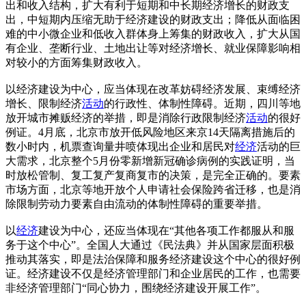
出和收入结构，扩大有利于短期和中长期经济增长的财政支
出，中短期内压缩无助于经济建设的财政支出；降低从面临困
难的中小微企业和低收入群体身上筹集的财政收入，扩大从国
有企业、垄断行业、土地出让等对经济增长、就业保障影响相
对较小的方面筹集财政收入。
以经济建设为中心，应当体现在改革妨碍经济发展、束缚经济
增长、限制经济
活动
的行政性、体制性障碍。近期，四川等地
放开城市摊贩经济的举措，即是消除行政限制经济
活动
的很好
例证。4月底，北京市放开低风险地区来京14天隔离措施后的
数小时内，机票查询量井喷体现出企业和居民对
经济
活动的巨
大需求，北京整个5月份零新增新冠确诊病例的实践证明，当
时放松管制、复工复产复商复市的决策，是完全正确的。要素
市场方面，北京等地开放个人申请社会保险跨省迁移，也是消
除限制劳动力要素自由流动的体制性障碍的重要举措。
以
经济
建设为中心，还应当体现在“其他各项工作都服从和服
务于这个中心”。全国人大通过《民法典》并从国家层面积极
推动其落实，即是法治保障和服务经济建设这个中心的很好例
证。经济建设不仅是经济管理部门和企业居民的工作，也需要
非经济管理部门“同心协力，围绕经济建设开展工作”。