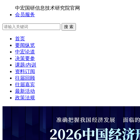
中宏国研信息技术研究院官网
会员服务
搜 索
首页
要闻纵览
中宏论道
决策要参
课题/内训
资料订阅
往届回顾
往届嘉宾
最新活动
政策法规