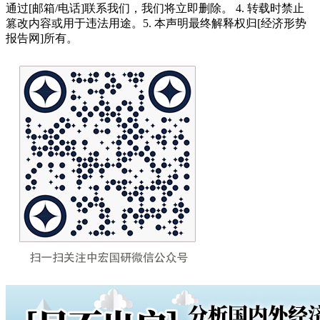
通过[邮箱/电话]联系我们，我们将立即删除。 4. 转载时禁止
篡改内容或用于违法用途。5. 本声明最终解释权归[经济形势
报告网]所有。