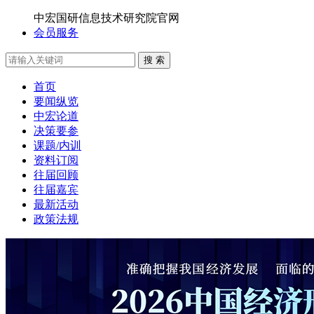
中宏国研信息技术研究院官网
会员服务
搜 索
首页
要闻纵览
中宏论道
决策要参
课题/内训
资料订阅
往届回顾
往届嘉宾
最新活动
政策法规