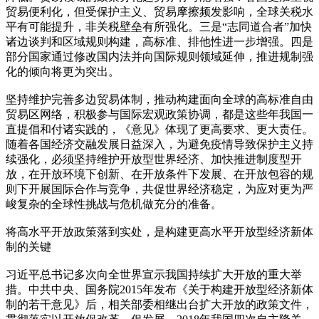
贸易便利化，但受保护主义、贸易摩擦频发影响，全球关税水
平有可能提升，非关税壁垒有所强化。三是“志同道合者”加快
诸边谈判和区域规则构建，高标准、排他性进一步增强。四是
部分国家通过修改国内法并向国际规则领域延伸，推进规制强
化的倾向将更为突出。
坚持维护完善多边贸易体制，推动构建面向全球的高标准自由
贸易区网络，积极参与国际宏观政策协调，都是这些年我国一
直提倡和付诸实践的，《意见》体现了更高要求、更大责任。
随着各国经济交融发展日益深入，为避免疫情导致保护主义持
续强化，必须坚持维护开放型世界经济、加快推进制度型开
放，在开放环境下创新、在开放条件下发展、在开放包容的规
则下开展国际合作与竞争，共促世界经济稳定，为应对更为严
峻复杂的全球性挑战与危机做充分的准备。
将高水平开放政策落到实处，是构建更高水平开放型经济新体
制的关键
习近平总书记多次向全世界宣示我国持续扩大开放的重大举
措。中共中央、国务院2015年发布《关于构建开放型经济新体
制的若干意见》后，相关部委相继出台扩大开放的政策文件，