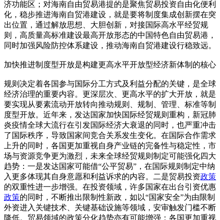
济功能区；对海南自由贸易港提的是聚焦贸易投资自由化便利
化，稳步推进海南自贸港建设，就是要将制度集成创新摆在突
出位置，通过解放思想、大胆创新，对接国际高水平经贸规
则，高质量高标准建设最高开放形态的中国特色自由贸易港，
同时加强风险防控体系建设，推动海南自贸港建设行稳致远。
加快推进制度型开放是构建更高水平开放型经济新体制的核心
规则决定着各国参与国际分工方式及利益分配的关键，是全球
经济治理的重要内容。更深层次、更高水平的扩大开放，就是
要实现从要素流动开放转向推动规则、规制、管理、标准等制
度型开放。近年来，发达国家加快国际经贸规则重构，新冠肺
炎疫情全球大流行在引发国际经济大衰退的同时，也严重冲击
了国际秩序，导致国家间竞合关系发生变化。在国际合作需求
上升的同时，各国更加重视自身产业链的完备性与稳定性，市
场与资源竞争更为激烈，未来全球经贸规则制定可能强化四大
趋势：一是发达国家可能借“公平贸易”，在国际规则制定中纳
入更多体现其自身意愿和利益诉求的内容。二是贸易投资
政策
的双重性进一步增强。在投资领域，许多国家在出台引资优惠
政策
的同时，不断推出限制性新政，如以“国家安全”为由限制
外资进入关键技术、关键基础设施等领域，安审触发门槛不断
降低。贸易领域的政策分化趋势亦有可能增强：各国更加重视