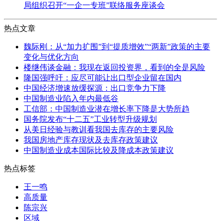
局组织召开“一企一专班”联络服务座谈会
热点文章
魏际刚：从“加力扩围”到“提质增效”“两新”政策的主要
变化与优化方向
楼继伟谈金融：我现在返回投资界，看到的全是风险
隆国强呼吁：应尽可能让出口型企业留在国内
中国经济增速放缓探源：出口竞争力下降
中国制造业陷入年内最低谷
工信部：中国制造业潜在增长率下降是大势所趋
国务院发布“十二五”工业转型升级规划
从美日经验与教训看我国去库存的主要风险
我国房地产库存现状及去库存政策建议
中国制造业成本国际比较及降成本政策建议
热点标签
王一鸣
高质量
陈宗兴
区域