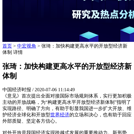
首页
>
中宏视角
> 张琦：加快构建更高水平的开放型经济新
体制 详情
张琦：加快构建更高水平的开放型经济新
体制
中国经济时报 /
2020-07-06 11:14:49
《意见》首次提出全面对接国际市场规则体系，实行更加积极
主动的开放战略，为“构建更高水平开放型经济新体制”指明了
实现路径、明确了方向，有助于彰显我国进一步扩大开放、维
护经济全球化和开放型
世界经济
的立场和决心，也有助于回应
外部质疑、坚定各方信心。
对外开放是我国经济实现跨越式发展的重要推动力。新形势