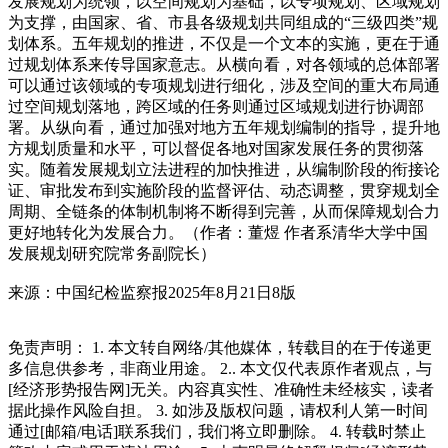
发展规划为统领，以空间规划为基础，以专项规划、区域规划
为支撑，由国家、省、市县各级规划共同组成的“三级四类”规
划体系。五年规划的推进，不仅是一个文本的实施，更在于通
过规划体系来传导国家意志。从横向看，对各领域的总体部署
可以通过该领域的专项规划进行细化，涉及空间的重大布局通
过空间规划落地，跨区域的任务则通过区域规划进行协调部
署。从纵向看，通过加强对地方五年规划编制的指导，提升地
方规划质量和水平，可以督促各地对国家发展任务的贯彻落
实。随着发展规划立法进程的加快推进，从编制阶段的衔接论
证、审批发布到实施阶段的监督评估、动态调整，贯穿规划全
周期、全链条的体制机制将不断得到完善，从而保障规划合力
更好地转化为发展合力。（作者：董煜 作者系清华大学中国
发展规划研究院常务副院长）
来源：中国纪检监察报2025年8月21日8版
免责声明： 1. 本文转自网络/其他媒体，转载目的在于传递更
多信息供参考，非商业用途。 2.. 本文仅代表原作者观点，与
[经济形势报告网]无关。内容真实性、准确性未经核实，读者
据此操作风险自担。 3. 如涉及版权问题，请权利人第一时间
通过[邮箱/电话]联系我们，我们将立即删除。 4. 转载时禁止