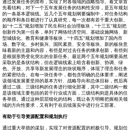
通过发展任务的摆布，实现了对各领域的战略指导。看文章首
先看结构，对下一个五年发展任务的结构性安排，是五年规划
的一条基本逻辑线。近几个五年规划纲要编制中，对任务结构
的顺序和条目都进行了认真研究，每一次都有若干重大创新。
如“十二五”规划增加了民生和社会治理板块，“十三五”规划把
创新作为第一任务，单列了网络经济空间、基础设施网络、新
型城镇化、教育和健康等板块，“十四五”规划增加了国内市
场、数字化、乡村振兴、国民素质、安全等板块。新的板块意
味着新的主题和内容，有些是对过去任务的继承创新，有些则
是根据形势变化突出的全新任务。最近两个五年规划纲要虽然
采取的是条状结构，但在逻辑线索上暗含着创新、协调、绿
色、开放、共享等新发展理念的块状顺序，体现了理念和任务
的紧密结合。在每一块任务中，都包含明确的总体要求，阐述
该领域发展要坚持的基本方针、战略导向和总体目标，然后再
通过二级、三级结构的任务进行细化部署，其中二级结构一般
是该领域主要包括的若干行业或方面，三级结构则是具体的任
务举措。通过这种层层细化的结构，既让各方明晰把握相关领
域的方向性要求，又有利于在后续落实中进行分工部署。
有助于引导资源配置和规划执行
通过重大举措的谋划，实现了对资源配置的积极引导。规划任