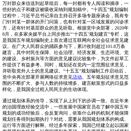
万封群众来信送到起草组后，每一封都有专人阅读和摘录，一
些好的点子和建议被吸收采纳到规划稿中。“十四五”规划编制
过程中，习近平总书记亲自主持召开多场专题座谈会，既有专
门针对某一群体的开门问策，也有针对某一区域发展的问诊求
方，还有针对基层群众的意见听取。根据党中央部署，2020年
8月，在多家央媒平台上同步推出“‘十四五’规划建言”专栏，这
是我国五年规划编制史上首次通过互联网向全社会征求意见建
议。在广大人民群众的踊跃参与下，累计收到超过101.8万条
建言，其中对民生保障、社会治理、经济发展、生态环境、党
的建设、乡村振兴等方面的意见建议比较集中，为文件起草工
作提供了有益参考。同时，规划还在党内一定范围征求意见，
并听取党外人士的意见建议。“十五五”规划编制工作启动后，
党中央再次部署开展网络征求意见
活动
。五年规划征求意见范
围的不断扩大、参与人数的持续增多、建言献策形式的日益多
样化，是我国全过程人民民主的生动体现。
通过规划体系的传导，实现了从上到下的步调一致。在近年来
的治国理政经验交流中，一些发展中国家官员在了解中国五年
规划的成功经验后，会反复询问，依靠什么样的机制才能保障
规划任务得到如期执行？对此，需要从我国规划体系的构成、
运行等方面进行解释。经过多年探索，我国已经建立起以国家