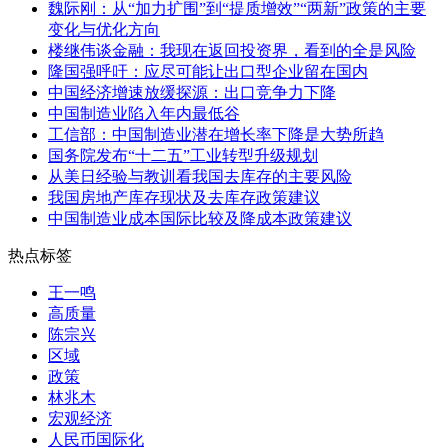
魏际刚：从“加力扩围”到“提质增效”“两新”政策的主要
变化与优化方向
楼继伟谈金融：我现在返回投资界，看到的全是风险
隆国强呼吁：应尽可能让出口型企业留在国内
中国经济增速放缓探源：出口竞争力下降
中国制造业陷入年内最低谷
工信部：中国制造业潜在增长率下降是大势所趋
国务院发布“十二五”工业转型升级规划
从美日经验与教训看我国去库存的主要风险
我国房地产库存现状及去库存政策建议
中国制造业成本国际比较及降成本政策建议
热点标签
王一鸣
高质量
陈宗兴
区域
政策
林兆木
宏观经济
人民币国际化