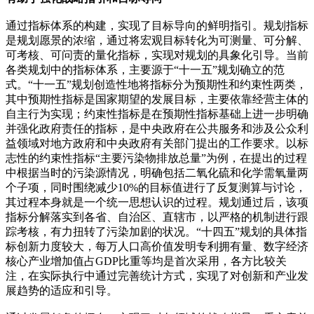
通过指标体系的构建，实现了目标导向的鲜明指引。规划指标
是规划愿景的浓缩，通过将宏观目标转化为可测量、可分解、
可考核、可问责的量化指标，实现对规划的具象化引导。当前
各类规划中的指标体系，主要源于“十一五”规划确立的范
式。“十一五”规划创造性地将指标分为预期性和约束性两类，
其中预期性指标是国家期望的发展目标，主要依靠经营主体的
自主行为实现；约束性指标是在预期性指标基础上进一步明确
并强化政府责任的指标，是中央政府在公共服务和涉及公众利
益领域对地方政府和中央政府有关部门提出的工作要求。以标
志性的约束性指标“主要污染物排放总量”为例，在提出的过程
中根据当时的污染源情况，明确包括二氧化硫和化学需氧量两
个子项，同时围绕减少10%的目标值进行了反复测算与讨论，
其过程本身就是一个统一思想认识的过程。规划通过后，该项
指标分解落实到各省、自治区、直辖市，以严格的机制进行跟
踪考核，有力扭转了污染加剧的状况。“十四五”规划的具体指
标创新力度较大，每万人口高价值发明专利拥有量、数字经济
核心产业增加值占GDP比重等均是首次采用，各方比较关
注，在实际执行中通过完善统计方式，实现了对创新和产业发
展趋势的适应和引导。