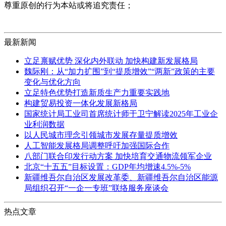
尊重原创的行为本站或将追究责任；
最新新闻
立足禀赋优势 深化内外联动 加快构建新发展格局
魏际刚：从“加力扩围”到“提质增效”“两新”政策的主要
变化与优化方向
立足特色优势打造新质生产力重要实践地
构建贸易投资一体化发展新格局
国家统计局工业司首席统计师于卫宁解读2025年工业企
业利润数据
以人民城市理念引领城市发展存量提质增效
人工智能发展格局调整呼吁加强国际合作
八部门联合印发行动方案 加快培育交通物流领军企业
北京“十五五”目标设置：GDP年均增速4.5%-5%
新疆维吾尔自治区发展改革委、新疆维吾尔自治区能源
局组织召开“一企一专班”联络服务座谈会
热点文章