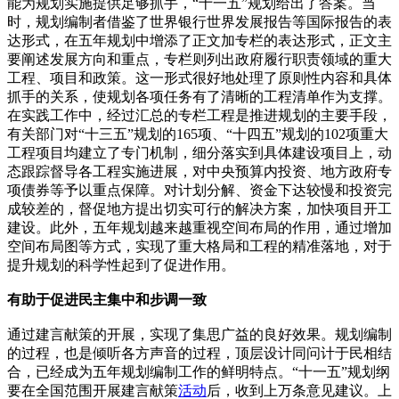
能为规划实施提供足够抓手，“十一五”规划给出了答案。当
时，规划编制者借鉴了世界银行世界发展报告等国际报告的表
达形式，在五年规划中增添了正文加专栏的表达形式，正文主
要阐述发展方向和重点，专栏则列出政府履行职责领域的重大
工程、项目和政策。这一形式很好地处理了原则性内容和具体
抓手的关系，使规划各项任务有了清晰的工程清单作为支撑。
在实践工作中，经过汇总的专栏工程是推进规划的主要手段，
有关部门对“十三五”规划的165项、“十四五”规划的102项重大
工程项目均建立了专门机制，细分落实到具体建设项目上，动
态跟踪督导各工程实施进展，对中央预算内投资、地方政府专
项债券等予以重点保障。对计划分解、资金下达较慢和投资完
成较差的，督促地方提出切实可行的解决方案，加快项目开工
建设。此外，五年规划越来越重视空间布局的作用，通过增加
空间布局图等方式，实现了重大格局和工程的精准落地，对于
提升规划的科学性起到了促进作用。
有助于促进民主集中和步调一致
通过建言献策的开展，实现了集思广益的良好效果。规划编制
的过程，也是倾听各方声音的过程，顶层设计同问计于民相结
合，已经成为五年规划编制工作的鲜明特点。“十一五”规划纲
要在全国范围开展建言献策
活动
后，收到上万条意见建议。上