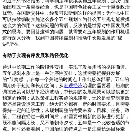
习近平总书记指出，科学制定和接续实施五年规划，是我们党
治国理政一条重要经验，也是中国特色社会主义一个重要政治
优势。在国际交往中，经常可以听到这样的提问：为什么中国
可以持续编制实施这么多个五年规划？为什么五年规划能发挥
这么大的作用？这些问题的背后，反映的是世界对中国发展模
式的思考。要回答这样的问题，就需要对五年规划的作用机理
进行深入分析，找到中国持续谋划和推动中长期发展的“秘
诀”所在。
有助于实现有序发展和路径优化
通过中长期工作的阶段性安排，实现了发展步骤的循序渐进。
五年规划本质上是一种时序性安排，这就需要把握好发展
的“节奏感”，在每一个关键的时间点上作出总体部署。五年的
周期介于短期和长期之间，从
宏观经济
治理的需要看，短期的
调控政策可以熨平经济波动，中长期的发展愿景可以提供更加
稳定的预期；从政策和工程实施的规律看，无论是研究制定政
策还是建设运营工程，绝大部分都有一定的时间要求，且需要
保持一定的连续性；从规划调整的需要来看，目标、任务、政
策、工程在经过一段时间后，都需要根据新的形势进行更新，
既不能间隔太长，又不能朝令夕改，五年是一个比较合适的节
点。同时还要看到，中国治理的特点之一是注重长远目标牵