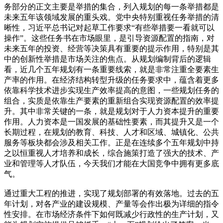
务部分的正文主要是举措的集合，列入规划的每一条举措都是
未来五年该领域发展的重头戏。党中央特别重视任务举措的清
晰性，习近平总书记对起草工作要求“有些举措要一看就可以
操作”。这些任务书在市场眼里，是引导资源配置的指南，对
未来五年的投资、经营等决策具有重要的提示作用，特别是其
中的创新性举措是市场关注的焦点。从规划编制背后的逻辑
看，近几个五年规划有一条重要线索，就是非常注重全要素生
产率的作用。在经济结构转型升级的任务要求中，蕴含着更多
依靠科学技术进步实现生产效率提高的意图，一些规划任务的
组合，实质是依靠生产要素的重新组合实现资源配置的效率提
升。其中非常关键的一条，就是规划对于人力资本提升的重要
作用。人力资本是一国发展的基础性要素，而其提升又是一个
长期过程，在规划的教育、科技、人才和区域、城镇化、公共
服务等板块都会涉及相关工作。正是在连续多个五年规划中持
之以恒重视人才培养和成长，综合施策打造了强大的技术、产
业和管理等人才队伍，今天我们才能在大国竞争中拥有更多底
气。
通过重大工程的推进，实现了规划部署的有效落地。过去的五
年计划，对各产业的建设规模、产量等会作出极为详细的指令
性安排。在市场经济条件下如何既减少行政性的生产计划，又