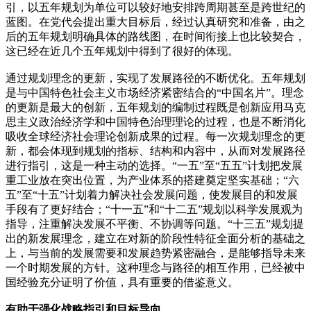
引，以五年规划为单位可以较好地安排跨周期甚至是跨世纪的
蓝图。在党代会提出重大目标后，经过认真研究和准备，由之
后的五年规划明确具体的路线图，在时间衔接上也比较契合，
这已经在近几个五年规划中得到了很好的体现。
通过规划理念的更新，实现了发展路径的不断优化。五年规划
是与中国特色社会主义市场经济紧密结合的“中国名片”。理念
的更新是最大的创新，五年规划的编制过程既是创新应用马克
思主义政治经济学和中国特色治理理论的过程，也是不断消化
吸收全球经济社会理论创新成果的过程。每一次规划理念的更
新，都会体现到规划的指标、结构和内容中，从而对发展路径
进行指引，这是一种主动的选择。“一五”至“五五”计划把发展
重工业放在突出位置，为产业体系的搭建奠定坚实基础；“六
五”至“十五”计划着力解决社会发展问题，使发展目的和发展
手段有了更好结合；“十一五”和“十二五”规划以科学发展观为
指导，注重解决发展不平衡、不协调等问题。“十三五”规划提
出的新发展理念，建立在对新的阶段性特征全面分析的基础之
上，与当前的发展需要和发展趋势紧密融合，是能够指导未来
一个时期发展的方针。这种理念与路径的相互作用，已经被中
国经验充分证明了价值，具有重要的借鉴意义。
有助于强化战略指引和目标导向