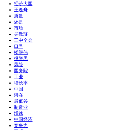
经济大国
王逸舟
质量
还是
市场
吴敬琏
三中全会
口号
楼继伟
投资界
风险
国务院
工业
增长率
中国
潜在
最低谷
制造业
增速
中国经济
竞争力