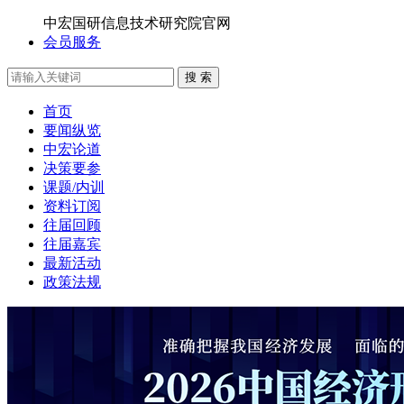
中宏国研信息技术研究院官网
会员服务
搜 索
首页
要闻纵览
中宏论道
决策要参
课题/内训
资料订阅
往届回顾
往届嘉宾
最新活动
政策法规