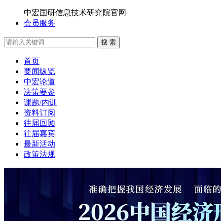
中宏国研信息技术研究院官网
会员服务
搜 索
首页
要闻纵览
中宏论道
决策要参
课题/内训
资料订阅
往届回顾
往届嘉宾
最新活动
政策法规