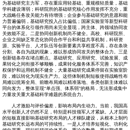
为基础研究主力军，存在重应用轻基础、重规模轻质量，基础
学科建设薄弱；科研院所的基础研究核心作用发挥不充分，重
大战略任务攻关能力有待增强；企业参与基础研究的意愿和能
力普遍偏弱，基础研究投入占比偏低；国家实验室等新型科研
平台的体系化引领作用尚未完全显现，跨主体、跨领域协同攻
关效能不足。二是协同创新机制尚不健全。高校、科研院所、
企业之间缺乏常态化协同合作平台和利益共享机制，科研资
源、实验平台、人才队伍等创新要素共享程度不高，存在条块
分割、各自为战的现象，难以形成协同攻关的整体合力。三是
创新链条存在堵点断点。基础研究、应用研究、试验发展、成
果转化之间衔接不够顺畅，成果转化服务体系不完善，知识产
权保护和运用机制不健全，大量基础研究成果停留在实验室阶
段，难以转化为现实生产力。这些体制机制短板使得战略性布
局难以统筹全局、前瞻布局难以精准落地、各类创新主体难以
同向发力，整体呈现“单点强、体系弱”的格局，无法形成集中
力量攻关重大基础科学难题的系统合力。
人才激励与评价偏差，影响布局内生动力。当前，我国高
水平创新人才仍然不足，特别是科技领军人才紧缺。人才层面
的短板直接影响基础研究布局的人才梯队建设，从根本上制约
基础研究长远布局的可持续性。一是人才培养短视化、功利化