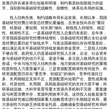
发展仍存在诸多突出短板和弱项，制约着原始创新能力的提
升，深刻影响基础研究战略性、前瞻性、体系化布局的实施。
投入结构失衡、制约战略布局长远发展。长期以来，我国
基础研究经费占研发总经费比重偏低，且资金投向存在“重应
用、轻基础，重短期、轻长期”倾向，财政投入持续性、稳定
性、精准性不足。一是基础研究投入总量仍有差距。近年来，
尽管我国基础研究经费持续增长，但基础研究经费占全社会研
发经费比重仍处于较低水平，与发达国家相比存在明显差距，
难以满足高水平基础研究持续发展的资金需求。二是投入结构
不够合理。政府投入仍是基础研究投入主体，企业、社会资本
参与基础研究的动力不足、渠道不畅，多元投入格局尚未完全
形成；中央与地方投入结构失衡，地方财政对基础研究的重视
程度和投入力度普遍不足。三是资源配置精准性有待提升。科
研资源配置仍存在“重竞争、轻稳定”的倾向，竞争性项目过
多、长周期稳定支持不足，资源配置向短期产出、显性成果倾
斜，对原创性、长周期、高风险基础研究的支持力度不够；科
研基础设施、大科学装置等重大资源共享机制不完善，重复建
设与闲置浪费并存，资源利用效率不高。这些投入短板直接导
致基础研究难以围绕国家重大战略需求进行长期稳定布局，重
大原创性方向缺乏持续资金托底，战略储备型基础研究布局碎