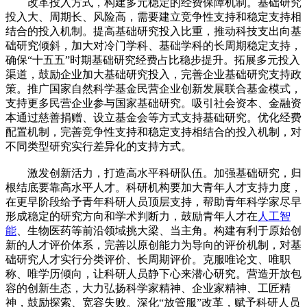
改革投入方式，构建多元稳定的经费保障机制。基础研究
投入大、周期长、风险高，需要建立竞争性支持和稳定支持相
结合的投入机制。提高基础研究投入比重，推动科技支出向基
础研究倾斜，加大对冷门学科、基础学科的长周期稳定支持，
确保“十五五”时期基础研究经费占比稳步提升。拓展多元投入
渠道，鼓励企业加大基础研究投入，完善企业基础研究支持政
策。推广国家自然科学基金民营企业创新发展联合基金模式，
支持更多民营企业参与国家基础研究。吸引社会资本、金融资
本通过慈善捐赠、设立基金会等方式支持基础研究。优化经费
配置机制，完善竞争性支持和稳定支持相结合的投入机制，对
不同类型研究实行差异化的支持方式。
激发创新活力，打造高水平科研队伍。加强基础研究，归
根结底要靠高水平人才。科研机构要加大青年人才支持力度，
在更早阶段给予青年科研人员顶层支持，帮助青年科学家尽早
形成稳定的研究方向和学术判断力，鼓励青年人才在
人工智
能
、生物医药等前沿领域挑大梁、当主角。构建有利于原始创
新的人才评价体系，完善以原创能力为导向的评价机制，对基
础研究人才实行分类评价、长周期评价。克服唯论文、唯职
称、唯学历倾向，让科研人员静下心来潜心研究。营造开放包
容的创新生态，大力弘扬科学家精神、企业家精神、工匠精
神，鼓励探索、宽容失败。深化“放管服”改革，赋予科研人员