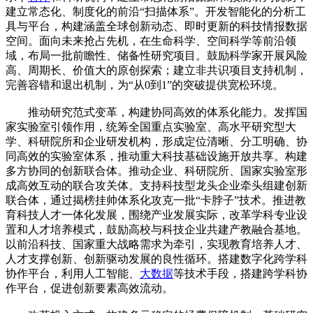
建立常态化、制度化的前沿“扫描体系”。开发智能化的分析工
具与平台，构建涵盖全球创新动态、即时更新的科技情报数据
空间。面向未来抢占先机，在生命科学、空间科学等前沿领
域，布局一批前瞻性、储备性研究项目。鼓励科学家开展风险
高、周期长、价值大的原创探索；建立非共识项目支持机制，
完善容错和退出机制，为“从0到1”的突破提供宽松环境。
推动研究范式变革，构建协同高效的体系化能力。发挥国
家实验室引领作用，统筹全国重点实验室、高水平研究型大
学、科研院所和企业研发机构，形成定位清晰、分工明确、协
同高效的实验室体系，推动重大科技基础设施开放共享。构建
多方协同的创新联合体。推动企业、科研院所、国家实验室形
成高效互动的联合攻关体。支持科技型龙头企业牵头组建创新
联合体，通过揭榜挂帅体系化攻克一批“卡脖子”技术。推进教
育科技人才一体化发展，围绕产业发展实际，改革学科专业设
置和人才培养模式，鼓励高校与科技企业共建产教融合基地。
以前沿科技、国家重大战略需求为牵引，实现教育培养人才、
人才支撑创新、创新驱动发展的良性循环。搭建数字化跨学科
协作平台，利用人工智能、
大数据
等技术手段，搭建跨学科协
作平台，促进创新要素高效流动。