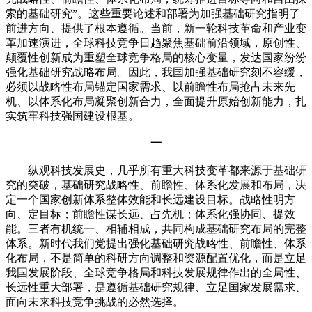
索的基础研究”。这些重要论述和部署为加强基础研究指明了
前进方向、提供了根本遵循。当前，新一轮科技革命和产业变
革加速演进，全球科技竞争日趋聚焦基础前沿领域，原创性、
颠覆性创新成为重塑全球竞争格局的核心变量，发达国家纷纷
强化基础研究战略布局。因此，我国加强基础研究刻不容缓，
必须以战略性布局锚定国家需求、以前瞻性布局抢占未来先
机、以体系化布局凝聚创新合力，全面提升原始创新能力，扎
实筑牢科技强国建设根基。
一
纵观科技发展史，几乎所有重大科技变革都来源于基础研
究的突破，基础研究战略性、前瞻性、体系化发展和布局，决
定一个国家创新体系整体效能和长远建设目标。战略性明方
向、定目标；前瞻性谋长远、占先机；体系化强协同、提效
能。三者有机统一、相辅相成，共同构成基础研究布局的完整
体系。新时代我们党提出强化基础研究战略性、前瞻性、体系
化布局，不是简单的科研方向调整和资源配置优化，而是立足
我国发展阶段、全球竞争格局和科技发展规律作出的全局性、
长远性重大部署，是遵循基础研究规律、立足国家发展需求、
面向未来科技竞争挑战的必然选择。