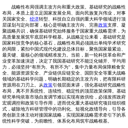
战略性布局强调主攻方向和重大政策。基础研究的战略性
布局，本质上是立足国家发展全局、面向民族复兴伟业，对事
关国家安全、
经济
转型、科技自立自强的重大科学领域进行顶
层谋划与定向部署，核心是明确主攻方向、完善
政策
支撑、凝
聚战略共识，确保基础研究始终服务于国家重大战略需求，为
高质量发展筑牢底层科学根基。从战略定位来看，基础研究是
国家科技竞争的核心基石，战略性布局必须跳出单纯学术研究
的局限，紧扣中国式现代化建设总体目标，聚焦国家最紧迫、
最关键、最核心的领域精准发力。当前，新一轮科技革命和产
业变革加速演进，决定了我国基础研究不能泛化铺开、平均用
力，必须坚持“有所为、有所不为”，集中力量布局保障粮食安
全、能源资源安全、产业链供应链安全、国防安全等重大战略
领域的基础科学问题，明确长期稳定的主攻方向，把有限科研
资源用在刀刃上。从
政策
引领层面来讲，强化基础研究战略性
布局，离不开系统性、连续性、稳定性的顶层政策保障。基础
研究单纯依靠市场自发调节难以实现有效供给，必须发挥政府
宏观调控和政策引导作用，进而优化重大基础研究项目组织模
式，破除地方科研管理中的功利化、短视化政绩导向，引导各
类创新主体主动对接国家战略，实现国家战略需求牵引下的系
统性科学突破，为前瞻性、体系化布局筑牢战略根基。