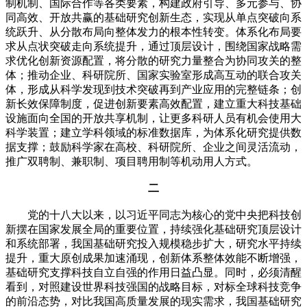
制机制、国际合作等各类要素，构建政府引导、多元参与、协
同高效、开放共赢的基础研究创新生态，实现从单点突破向系
统跃升、从分散布局向整体发力的根本性转变。体系化布局要
求从点状突破走向系统提升，通过顶层设计，围绕国家战略需
求优化创新资源配置，将分散的研究力量整合为协同攻关的整
体；推动企业、科研院所、国家实验室形成高互动的联合攻关
体，形成从科学发现到技术突破再到产业应用的完整链条；创
新长效保障制度，促进创新要素高效配置，建立重大科技基础
设施面向全国的开放共享机制，让更多科研人员有机会使用大
科学装置；建立学科领域的标准数据库，为体系化研究提供数
据支撑；鼓励科学家在高校、科研院所、企业之间灵活流动，
推广双聘制、兼职制、项目聘用制等机动用人方式。
二
党的十八大以来，以习近平同志为核心的党中央把科技创
新摆在国家发展全局的重要位置，持续强化基础研究顶层设计
和系统部署，我国基础研究投入规模稳步扩大，研究水平持续
提升，重大原创成果加速涌现，创新体系整体效能不断增强，
基础研究支撑科技自立自强的作用日益凸显。同时，必须清醒
看到，对照建设世界科技强国的战略目标，对标全球科技竞争
的前沿态势，对比我国高质量发展的现实需求，我国基础研究