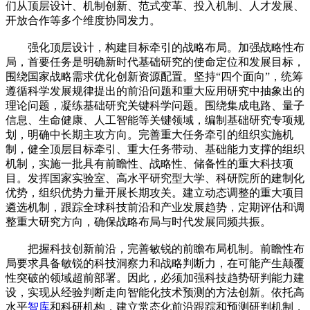
们从顶层设计、机制创新、范式变革、投入机制、人才发展、
开放合作等多个维度协同发力。
强化顶层设计，构建目标牵引的战略布局。加强战略性布
局，首要任务是明确新时代基础研究的使命定位和发展目标，
围绕国家战略需求优化创新资源配置。坚持“四个面向”，统筹
遵循科学发展规律提出的前沿问题和重大应用研究中抽象出的
理论问题，凝练基础研究关键科学问题。围绕集成电路、量子
信息、生命健康、人工智能等关键领域，编制基础研究专项规
划，明确中长期主攻方向。完善重大任务牵引的组织实施机
制，健全顶层目标牵引、重大任务带动、基础能力支撑的组织
机制，实施一批具有前瞻性、战略性、储备性的重大科技项
目。发挥国家实验室、高水平研究型大学、科研院所的建制化
优势，组织优势力量开展长期攻关。建立动态调整的重大项目
遴选机制，跟踪全球科技前沿和产业发展趋势，定期评估和调
整重大研究方向，确保战略布局与时代发展同频共振。
把握科技创新前沿，完善敏锐的前瞻布局机制。前瞻性布
局要求具备敏锐的科技洞察力和战略判断力，在可能产生颠覆
性突破的领域超前部署。因此，必须加强科技趋势研判能力建
设，实现从经验判断走向智能化技术预测的方法创新。依托高
水平
智库
和科研机构，建立常态化前沿跟踪和预测研判机制，