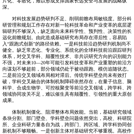
片化、零散化，难以形成支撑国家长远安全与发展的战略纵
深。
对科技发展趋势研判不足、削弱前瞻布局敏锐度。部分科
研管理和规划工作存在对新一轮科技革命和产业变革的底层逻
辑研判不够深入，缺乏面向未来科学性、预判性、决策性的长
远化前瞻规划。由此造成基础研究布局存在滞后性，容易陷
入“跟跑式创新”的路径依赖。一是科技前沿趋势研判机制尚不
健全。缺乏常态化、专业化、系统化的全球科技前沿跟踪研判
体系，对交叉学科、颠覆性技术、非共识研究方向的识别能力
不强，对未来10—20年可能引发科技变革和产业重塑的前沿方
向谋划不够超前，部分领域仍处于被动跟跑、模仿追随状态。
二是前沿交叉领域布局相对滞后。传统学科壁垒尚未有效打
破，学科交叉融合的体制机制障碍依然存在，在量子信息、脑
科学、合成生物学、可控核聚变等前沿交叉领域，跨学科、跨
领域协同攻关不足，难以催生具有颠覆性、引领性的重大原创
成果。
体制机制僵化、阻滞整体布局效能。当前，基础研究领域
条块分割、部门壁垒、学科壁垒问题依然突出，高校、科研院
所、企业科研力量各自为战，跨部门、跨区域、跨学科协同创
新机制不够顺畅。一是创新主体对基础研究不够重视。高校作