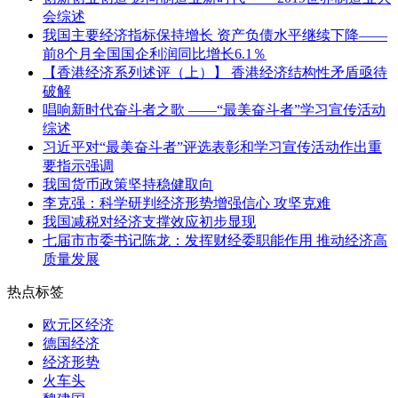
会综述
我国主要经济指标保持增长 资产负债水平继续下降——
前8个月全国国企利润同比增长6.1％
【香港经济系列述评（上）】 香港经济结构性矛盾亟待
破解
唱响新时代奋斗者之歌 ——“最美奋斗者”学习宣传活动
综述
习近平对“最美奋斗者”评选表彰和学习宣传活动作出重
要指示强调
我国货币政策坚持稳健取向
李克强：科学研判经济形势增强信心 攻坚克难
我国减税对经济支撑效应初步显现
七届市市委书记陈龙：发挥财经委职能作用 推动经济高
质量发展
热点标签
欧元区经济
德国经济
经济形势
火车头