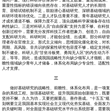
倾向严重。现行科研评价体系中，重论文数量、重短期成果、
重显性指标的错误倾向依然存在，对基础研究人才的长期培
育、容错试错机制不足，鼓励潜心基础研究、深耕基础领域的
科研环境有待优化。二是人才队伍青黄不接。青年基础研究人
才成长通道不畅、保障力度不足，顶尖战略科学家储备存在结
构性缺口。三是对科研人员“自由探索”支持力度不够。在科技
创新过程中，需要充分发挥科技工作者想象力、创造力，自由
支配科研方向、科研时间，才能创业绩、出成果。部分科研管
理者存在官僚主义、形式主义倾向，思维固化僵化老化，对长
周期、高风险、非共识的探索性研究包容度不够，稳定支持机
制不健全。科研人员“甘坐冷板凳、勇闯无人区”的内生动力不
足，等等。因此，造成我国战略性方向缺少领军人才领航，前
瞻性领域缺少青年人才储备，体系化布局缺少专业性、适配性
人才支撑。
三
做好基础研究的战略性、前瞻性、体系化布局，是一项复
杂的系统工程。加强基础研究、提升我国原始创新能力，既要
坚持不懈、久久为功，又要把握重点、善作善成。“十五五”规
划纲要立足我国基本实现社会主义现代化夯实基础、全面发力
的关键时期，对全面提升基础研究水平作出系统部署，需要我