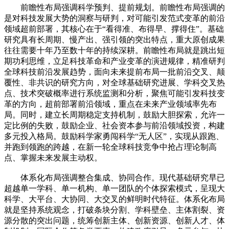
前瞻性布局强调科学预判、提前规划。前瞻性布局强调的
是对科技发展大势的洞察与研判，对可能引发范式变革的前沿
领域超前部署，其核心在于“看得准、布得早、撑得住”。基础
研究具有长周期、慢产出、强引领的突出特点，重大原创成果
往往需要十年乃至数十年的持续深耕。前瞻性布局就是跳出短
期功利思维，立足科技革命和产业变革的演进规律，精准研判
全球科技前沿发展趋势，面向未来提前布局一批前沿交叉、颠
覆性、非共识的研究方向，对全球基础研究进展、学科交叉热
点、技术突破概率进行系统监测和分析，聚焦可能引发科技变
革的方向，超前部署前沿领域，重点在未来产业领域率先布
局。同时，建立长周期稳定支持机制，鼓励大胆探索，允许一
定比例的失败，鼓励企业、社会资本参与前沿领域投资，构建
多元投入格局。鼓励科学家勇闯科学“无人区”，实现从跟跑、
并跑到领跑的跨越，在新一轮全球科技竞争中抢占理论制高
点、掌握未来发展主动权。
体系化布局强调整合集成、协同合作。现代基础研究早已
超越单一学科、单一机构、单一团队的个体探索模式，呈现大
科学、大平台、大协同、大交叉的鲜明时代特征。体系化布局
就是坚持系统观念，打破条块分割、学科壁垒、主体割裂、资
源分散的突出问题，统筹创新主体、创新资源、创新人才、体