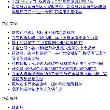
北京“十五五”目标设置：GDP年均增速4.5%-5%
新疆维吾尔自治区发展改革委、新疆维吾尔自治区能源
局组织召开“一企一专班”联络服务座谈会
热点文章
探索产品碳足迹标识认证试点新机制
在实现碳达峰、碳中和目标上贡献国资央企的力量
碳中和背景下 工业互联网企业“迎风起飞”
中金公司：碳中和经济学:反推式变革的七个思考
碳达峰、碳中和目标下，央行对金融部门将提供低成本
资金等政策支持
科技日报：实现碳达峰碳中和 核能将迎更广发展空间
什么是“碳达峰”和“碳中和”？如何实现“碳中和”？
在国内低碳绿色转型的背景下 绿色金融借力碳中和，完
善规则配套是关键
应构建多元化碳达峰、碳中和投融资机制
我国能源体制改革进入快车道
热点标签
碳市场