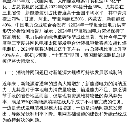
截至2023年底，我国风电、太阳能发电累计装机达10.5亿千
瓦，占总装机的比重从2022年的29.6%提升至36%。尤其是在
三北省份，新能源装机占比普遍高于全国平均水平，其中青海
接近70%，甘肃、河北、宁夏均超过50%，内蒙古、新疆超过
40%。中国电力企业联合会发布《2024年一季度全国电力供需
形势分析预测报告》显示，2024年1季度我国电力需求保持了
较高增长，电力供给的绿色低碳转型成效显著。预计今年二季
度至三季度并网风电和太阳能发电合计装机容量将首次超过煤
电装机，2024年底将达到13亿千瓦左右，占总装机比重上升至
40%左右。据初步预测，“十五五”期间，我国新能源装机总规
模仍将大幅增长。
（二）消纳并网问题已对新能源大规模可持续发展形成制约
近年来，新能源渗透率的提高大幅增加了新能源电力的消纳压
力，尤其是对于本地电力消费量较低、输送能力不足、缺乏调
节手段的省份地区而言，仅靠现有资源维持较低的弃风弃光
率、满足95%的新能源消纳红线几乎成了不可能完成的任务。
一边是光伏发电装机规模大幅增加，一边是消纳问题愈发突
出，导致光伏利用率下降。电网基础设施的建设和升级已经成
为亟待解决的问题。