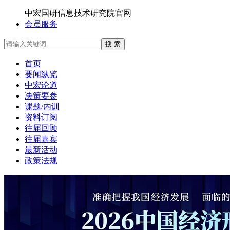
中宏国研信息技术研究院官网
会员服务
搜 索
首页
要闻纵览
中宏论道
决策要参
课题/内训
资料订阅
往届回顾
往届嘉宾
最新活动
政策法规