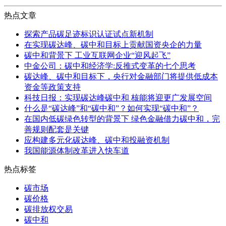
热点文章
探索产品碳足迹标识认证试点新机制
在实现碳达峰、碳中和目标上贡献国资央企的力量
碳中和背景下 工业互联网企业“迎风起飞”
中金公司：碳中和经济学:反推式变革的七个思考
碳达峰、碳中和目标下，央行对金融部门将提供低成本
资金等政策支持
科技日报：实现碳达峰碳中和 核能将迎更广发展空间
什么是“碳达峰”和“碳中和”？如何实现“碳中和”？
在国内低碳绿色转型的背景下 绿色金融借力碳中和，完
善规则配套是关键
应构建多元化碳达峰、碳中和投融资机制
我国能源体制改革进入快车道
热点标签
碳市场
碳价格
碳排放权交易
碳中和