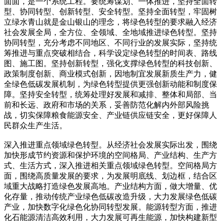
面面，是一个系统工程。要统筹谋划、一体推进，坚持全面转
型、协同转型、创新转型、安全转型。坚持全面转型，牢固树
立绿水青山就是金山银山的理念，将绿色转型的要求融入经济
社会发展全局，全方位、全领域、全地域推进绿色转型。坚持
协同转型，充分考虑不同地区、不同行业的发展实际，坚持统
筹推进与重点突破相结合，科学设定绿色转型的时间表、路线
图、施工图。坚持创新转型，强化支撑绿色转型的科技创新、
政策制度创新、商业模式创新，因地制宜发展新质生产力，健
全绿色低碳发展机制，为绿色转型提供更强创新动能和制度保
障。坚持安全转型，统筹处理好发展和减排、整体和局部、当
前和长远、政府和市场的关系，妥善防范化解内外部风险挑
战，切实保障粮食能源安全、产业链供应链安全，更好保障人
民群众生产生活。
深入推进重点领域绿色转型。从经济社会发展实际出发，围绕
加快形成节约资源和保护环境的空间格局、产业结构、生产方
式、生活方式，深入推进相关重点领域绿色转型。空间格局方
面，围绕高质量发展的要求，为发展明底线、划边框，结合区
域重大战略打造绿色发展高地。产业结构方面，做大增量、优
化存量，推动传统产业绿色低碳改造升级，大力发展绿色低碳
产业，加快数字化绿色化协同转型发展。能源转型方面，推进
化石能源清洁高效利用，大力发展可再生能源，加快构建新型