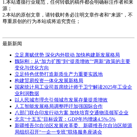
1.本站遵循行业规范，任何转载的稿件都会明确标注作者和来
源；
2.本站的原创文章，请转载时务必注明文章作者和"来源"，不
尊重原创的行为本站或将追究责任；
最新新闻
立足禀赋优势 深化内外联动 加快构建新发展格局
魏际刚：从“加力扩围”到“提质增效”“两新”政策的主要
变化与优化方向
立足特色优势打造新质生产力重要实践地
构建贸易投资一体化发展新格局
国家统计局工业司首席统计师于卫宁解读2025年工业企
业利润数据
以人民城市理念引领城市发展存量提质增效
人工智能发展格局调整呼吁加强国际合作
八部门联合印发行动方案 加快培育交通物流领军企业
北京“十五五”目标设置：GDP年均增速4.5%-5%
新疆维吾尔自治区发展改革委、新疆维吾尔自治区能源
局组织召开“一企一专班”联络服务座谈会