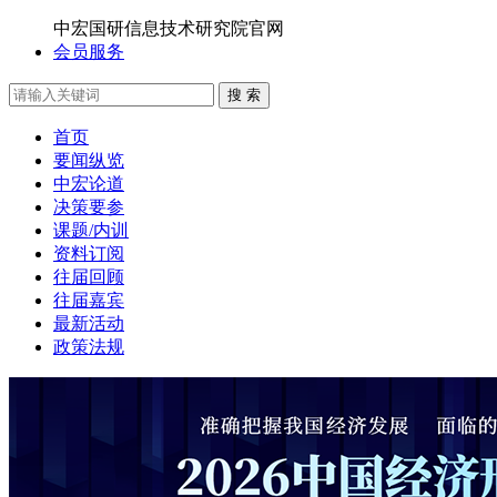
中宏国研信息技术研究院官网
会员服务
搜 索
首页
要闻纵览
中宏论道
决策要参
课题/内训
资料订阅
往届回顾
往届嘉宾
最新活动
政策法规