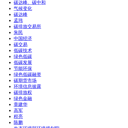
碳达峰、碳中和
气候变化
碳达峰
孟玮
碳排放交易所
朱民
中国经济
碳交易
低碳技术
绿色低碳
低碳发展
节能环保
绿色低碳融资
碳期货市场
环境信息披露
碳排放权
绿色金融
章建华
高军
程亮
陈鹏