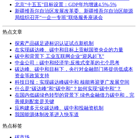
北京“十五五”目标设置：GDP年均增速4.5%-5%
新疆维吾尔自治区发展改革委、新疆维吾尔自治区能源
局组织召开“一企一专班”联络服务座谈会
热点文章
探索产品碳足迹标识认证试点新机制
在实现碳达峰、碳中和目标上贡献国资央企的力量
碳中和背景下 工业互联网企业“迎风起飞”
中金公司：碳中和经济学:反推式变革的七个思考
碳达峰、碳中和目标下，央行对金融部门将提供低成本
资金等政策支持
科技日报：实现碳达峰碳中和 核能将迎更广发展空间
什么是“碳达峰”和“碳中和”？如何实现“碳中和”？
在国内低碳绿色转型的背景下 绿色金融借力碳中和，完
善规则配套是关键
应构建多元化碳达峰、碳中和投融资机制
我国能源体制改革进入快车道
热点标签
碳市场