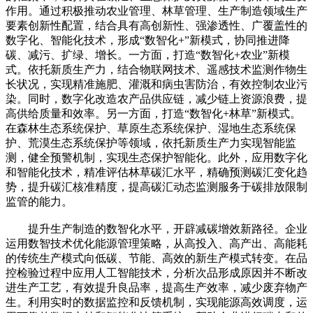
作用。通过积极推动农业管理、林草管理、生产制造领域生产
要素创新性配置，结合具有高创新性、强渗透性、广覆盖性的
数字化、智能化技术，形成“数智化+”新模式，协同推进降
碳、减污、扩绿、增长。一方面，打造“数智化+农业”新模
式。依托新质生产力，结合物联网技术、遥感技术监测作物生
长状况，实现精准施肥、灌溉和病虫害防治，有效控制农业污
染。同时，数字化改造农产品供应链，减少链上资源浪费，提
高供给质量和效率。另一方面，打造“数智化+林草”新模式。
在森林生态系统保护、草原生态系统保护、湿地生态系统保
护、荒漠生态系统保护等领域，依托新质生产力实现智能监
测，健全预警机制，实现生态保护智能化。此外，应用数字化
和智能化技术，精准评估林草碳汇水平，精确预测碳汇变化趋
势，提升碳汇核准精度，提高碳汇动态监测服务于碳排放限制
监管的能力。
提升生产制造的数智化水平，开辟减碳增效新路径。企业
运用数智技术优化能源管理策略，从高投入、高产出、高能耗
的传统生产模式向低碳、节能、高效的新生产模式转变。在品
控检验过程中应用人工智能技术，分析次品形成原因并不断改
进生产工艺，有效提升良品率，提高生产效率，减少废弃物产
生。利用实时的数据监控和反馈机制，实现能源高效调度，运