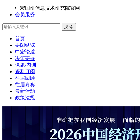
中宏国研信息技术研究院官网
会员服务
搜 索
首页
要闻纵览
中宏论道
决策要参
课题/内训
资料订阅
往届回顾
往届嘉宾
最新活动
政策法规