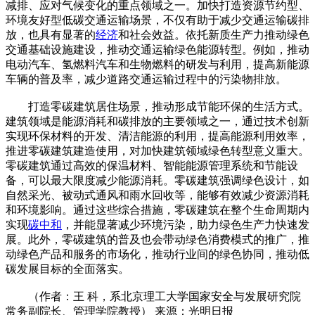
减排、应对气候变化的重点领域之一。加快打造资源节约型、
环境友好型低碳交通运输场景，不仅有助于减少交通运输碳排
放，也具有显著的
经济
和社会效益。依托新质生产力推动绿色
交通基础设施建设，推动交通运输绿色能源转型。例如，推动
电动汽车、氢燃料汽车和生物燃料的研发与利用，提高新能源
车辆的普及率，减少道路交通运输过程中的污染物排放。
打造零碳建筑居住场景，推动形成节能环保的生活方式。
建筑领域是能源消耗和碳排放的主要领域之一，通过技术创新
实现环保材料的开发、清洁能源的利用，提高能源利用效率，
推进零碳建筑建造使用，对加快建筑领域绿色转型意义重大。
零碳建筑通过高效的保温材料、智能能源管理系统和节能设
备，可以最大限度减少能源消耗。零碳建筑强调绿色设计，如
自然采光、被动式通风和雨水回收等，能够有效减少资源消耗
和环境影响。通过这些综合措施，零碳建筑在整个生命周期内
实现
碳中和
，并能显著减少环境污染，助力绿色生产力快速发
展。此外，零碳建筑的普及也会带动绿色消费模式的推广，推
动绿色产品和服务的市场化，推动行业间的绿色协同，推动低
碳发展目标的全面落实。
（作者：王 科，系北京理工大学国家安全与发展研究院
常务副院长、管理学院教授） 来源：光明日报