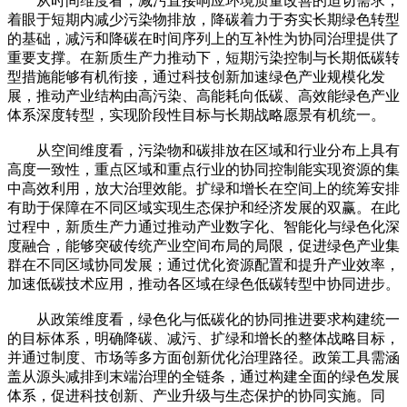
从时间维度看，减污直接响应环境质量改善的迫切需求，
着眼于短期内减少污染物排放，降碳着力于夯实长期绿色转型
的基础，减污和降碳在时间序列上的互补性为协同治理提供了
重要支撑。在新质生产力推动下，短期污染控制与长期低碳转
型措施能够有机衔接，通过科技创新加速绿色产业规模化发
展，推动产业结构由高污染、高能耗向低碳、高效能绿色产业
体系深度转型，实现阶段性目标与长期战略愿景有机统一。
从空间维度看，污染物和碳排放在区域和行业分布上具有
高度一致性，重点区域和重点行业的协同控制能实现资源的集
中高效利用，放大治理效能。扩绿和增长在空间上的统筹安排
有助于保障在不同区域实现生态保护和经济发展的双赢。在此
过程中，新质生产力通过推动产业数字化、智能化与绿色化深
度融合，能够突破传统产业空间布局的局限，促进绿色产业集
群在不同区域协同发展；通过优化资源配置和提升产业效率，
加速低碳技术应用，推动各区域在绿色低碳转型中协同进步。
从政策维度看，绿色化与低碳化的协同推进要求构建统一
的目标体系，明确降碳、减污、扩绿和增长的整体战略目标，
并通过制度、市场等多方面创新优化治理路径。政策工具需涵
盖从源头减排到末端治理的全链条，通过构建全面的绿色发展
体系，促进科技创新、产业升级与生态保护的协同实施。同