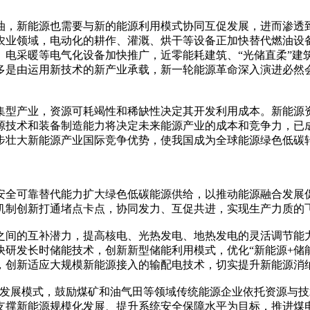
油，新能源也需要与新的能源利用模式协同互促发展，进而渗透
农业领域，电动化的耕作、灌溉、烘干等设备正加快替代燃油设
、电采暖等电气化设备加快推广，近零能耗建筑、“光储直柔”建
多是由运用新技术的新产业承载，新一轮能源革命深入演进必然
集型产业，资源可耗竭性和稀缺性决定其开发利用成本。新能源
源技术和装备制造能力将决定未来能源产业的成本和竞争力，已
步壮大新能源产业国际竞争优势，使我国成为全球能源绿色低碳
安全可靠替代能力扩大绿色低碳能源供给，以推动能源融合发展
机制创新打通堵点卡点，协同发力、互促共进，实现生产力质的
之间的互补潜力，提高核电、光热发电、地热发电的灵活调节能
研发长时储能技术，创新新型储能利用模式，优化“新能源+储
，创新适应大规模新能源接入的输配电技术，切实提升新能源消
”发展模式，鼓励煤矿和油气田等领域传统能源企业依托资源与
支撑新能源规模化发展、提升系统安全保障水平为目标，推进煤