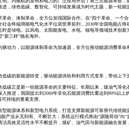
文明。内燃机的发明和电力的广泛应用开启了第三次能源革命，能
推进，绿色低碳、数智化、可持续发展成为时代主题，新一轮能
技术革命、体制革命，全方位加强国际合作。在“四个革命、一个
辆，全社会终端用能电气化水平位居世界前列，2030年全国电能占
千瓦时是绿电。以风电、太阳能发电、水电、核电等领域技术创新
“新三样”驰名海外。
为驱动力，以能源体制革命为加速器，全方位推动能源消费革命
。
色低碳的新能源转变，驱动能源供给和利用方式变革，带动上下
色低碳正是新一轮能源革命的主要特征。长期以来，煤油气等化
推进，我国提出到2060年非化石能源消费比重达到80%以上的
碳可持续的要素支撑。
新型能源体系和新型电力系统，打造支撑新能源可靠替代传统能
储能产业从无到有、不断壮大；系统运行模式将由“源随荷动”向
清洁高效灵活性水平不断提升，煤矿、油气田与新能源融合发展