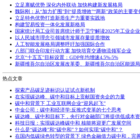
立足禀赋优势 深化内外联动 加快构建新发展格局
魏际刚：从“加力扩围”到“提质增效”“两新”政策的主要
立足特色优势打造新质生产力重要实践地
构建贸易投资一体化发展新格局
国家统计局工业司首席统计师于卫宁解读2025年工业企
以人民城市理念引领城市发展存量提质增效
人工智能发展格局调整呼吁加强国际合作
八部门联合印发行动方案 加快培育交通物流领军企业
北京“十五五”目标设置：GDP年均增速4.5%-5%
新疆维吾尔自治区发展改革委、新疆维吾尔自治区能源局
热点文章
探索产品碳足迹标识认证试点新机制
在实现碳达峰、碳中和目标上贡献国资央企的力量
碳中和背景下 工业互联网企业“迎风起飞”
中金公司：碳中和经济学:反推式变革的七个思考
碳达峰、碳中和目标下，央行对金融部门将提供低成本资
科技日报：实现碳达峰碳中和 核能将迎更广发展空间
什么是“碳达峰”和“碳中和”？如何实现“碳中和”？
在国内低碳绿色转型的背景下 绿色金融借力碳中和，完