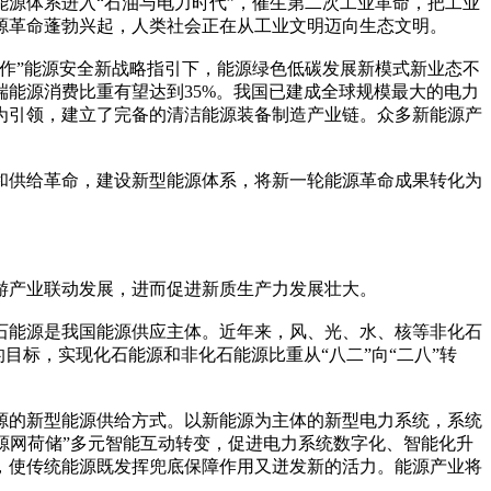
源体系进入“石油与电力时代”，催生第二次工业革命，把工业
源革命蓬勃兴起，人类社会正在从工业文明迈向生态文明。
合作”能源安全新战略指引下，能源绿色低碳发展新模式新业态不
终端能源消费比重有望达到35%。我国已建成全球规模最大的电力
为引领，建立了完备的清洁能源装备制造产业链。众多新能源产
和供给革命，建设新型能源体系，将新一轮能源革命成果转化为
游产业联动发展，进而促进新质生产力发展壮大。
石能源是我国能源供应主体。近年来，风、光、水、核等非化石
目标，实现化石能源和非化石能源比重从“八二”向“二八”转
源的新型能源供给方式。以新能源为主体的新型电力系统，系统
“源网荷储”多元智能互动转变，促进电力系统数字化、智能化升
，使传统能源既发挥兜底保障作用又迸发新的活力。能源产业将