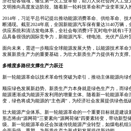
济社会各领域，催生第一次工业革命，助力人类社会跨入工业
文明推向高度发达阶段。随着新一轮科技革命和产业变革深入
2014年，习近平总书记提出推动能源消费革命、供给革命、
断涌现。截至2024年底，全国新能源汽车保有量达3140万
供应系统和清洁发电体系，全社会每消费3千瓦时电中就有1
品具备很强的国际竞争力，新能源汽车、锂电池、光伏产品外贸
面向未来，需进一步顺应全球能源发展大势，以能源技术革命
发展新质生产力的重要基础，为壮大新质生产力提供有力支撑
多维度多路径支撑生产力跃迁
新一轮能源革命以技术革命性突破为牵引，推动主体能源向绿
顺应绿色发展新趋势。新质生产力本身就是绿色生产力，而绿
能源逐渐成为能源开发利用的增量主体。随着新一轮能源革命深入
变，绿色将成为能源的“主色调”，为经济社会发展提供绿色低
壮大能源产业体系。新一轮能源革命的一个重要目标就是建设
形态将由“源网荷”三要素向“源网荷储”四要素转变，带动新型
级。新一轮能源革命还会加速传统能源产业转型，如煤电机组
全面升级、重塑，为新质生产力形成和发展提供新动能。