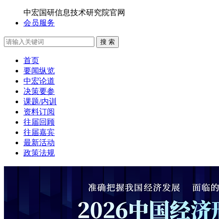
中宏国研信息技术研究院官网
会员服务
搜 索
首页
要闻纵览
中宏论道
决策要参
课题/内训
资料订阅
往届回顾
往届嘉宾
最新活动
政策法规