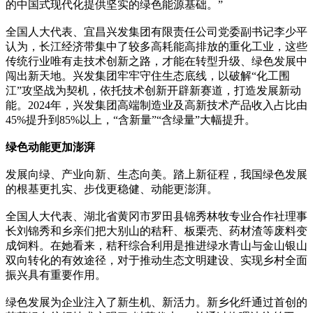
的中国式现代化提供坚实的绿色能源基础。”
全国人大代表、宜昌兴发集团有限责任公司党委副书记李少平
认为，长江经济带集中了较多高耗能高排放的重化工业，这些
传统行业唯有走技术创新之路，才能在转型升级、绿色发展中
闯出新天地。兴发集团牢牢守住生态底线，以破解“化工围
江”攻坚战为契机，依托技术创新开辟新赛道，打造发展新动
能。2024年，兴发集团高端制造业及高新技术产品收入占比由
45%提升到85%以上，“含新量”“含绿量”大幅提升。
绿色动能更加澎湃
发展向绿、产业向新、生态向美。踏上新征程，我国绿色发展
的根基更扎实、步伐更稳健、动能更澎湃。
全国人大代表、湖北省黄冈市罗田县锦秀林牧专业合作社理事
长刘锦秀和乡亲们把大别山的秸秆、板栗壳、药材渣等废料变
成饲料。在她看来，秸秆综合利用是推进绿水青山与金山银山
双向转化的有效途径，对于推动生态文明建设、实现乡村全面
振兴具有重要作用。
绿色发展为企业注入了新生机、新活力。新乡化纤通过首创的