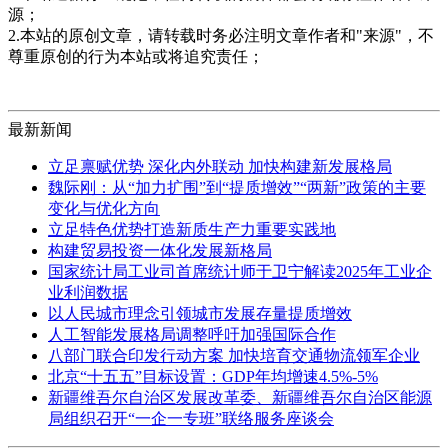
源；
2.本站的原创文章，请转载时务必注明文章作者和"来源"，不
尊重原创的行为本站或将追究责任；
最新新闻
立足禀赋优势 深化内外联动 加快构建新发展格局
魏际刚：从“加力扩围”到“提质增效”“两新”政策的主要
变化与优化方向
立足特色优势打造新质生产力重要实践地
构建贸易投资一体化发展新格局
国家统计局工业司首席统计师于卫宁解读2025年工业企
业利润数据
以人民城市理念引领城市发展存量提质增效
人工智能发展格局调整呼吁加强国际合作
八部门联合印发行动方案 加快培育交通物流领军企业
北京“十五五”目标设置：GDP年均增速4.5%-5%
新疆维吾尔自治区发展改革委、新疆维吾尔自治区能源
局组织召开“一企一专班”联络服务座谈会