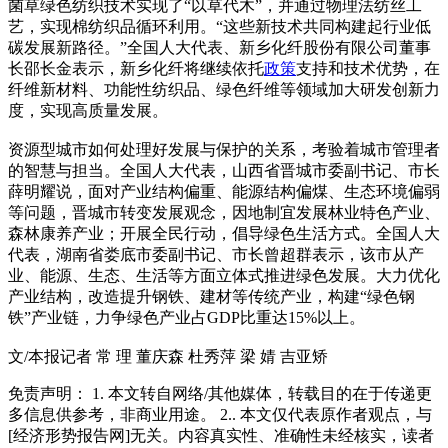
菌草绿色纺织技术实现了“以草代木”，并通过物理法纺丝工
艺，实现棉纺织品循环利用。“这些新技术共同构建起行业低
碳发展新路径。”全国人大代表、新乡化纤股份有限公司董事
长邵长金表示，新乡化纤将继续依托
政策
支持和技术优势，在
纤维新材料、功能性纺织品、绿色纤维等领域加大研发创新力
度，实现高质量发展。
资源型城市如何处理好发展与保护的关系，考验着城市管理者
的智慧与担当。全国人大代表，山西省晋城市委副书记、市长
薛明耀说，面对产业结构偏重、能源结构偏煤、生态环境偏弱
等问题，晋城市转变发展观念，因地制宜发展林业特色产业、
森林康养产业；开展全民行动，倡导绿色生活方式。全国人大
代表，湖南省娄底市委副书记、市长曾超群表示，该市从产
业、能源、生态、生活等方面立体式推进绿色发展。大力优化
产业结构，改造提升钢铁、建材等传统产业，构建“绿色钢
铁”产业链，力争绿色产业占GDP比重达15%以上。
文/本报记者 常 理 董庆森 杜秀萍 梁 婧 吉亚矫
免责声明： 1. 本文转自网络/其他媒体，转载目的在于传递更
多信息供参考，非商业用途。 2.. 本文仅代表原作者观点，与
[经济形势报告网]无关。内容真实性、准确性未经核实，读者