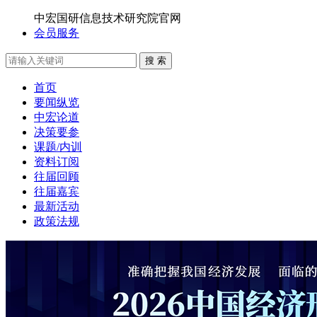
中宏国研信息技术研究院官网
会员服务
搜 索
首页
要闻纵览
中宏论道
决策要参
课题/内训
资料订阅
往届回顾
往届嘉宾
最新活动
政策法规