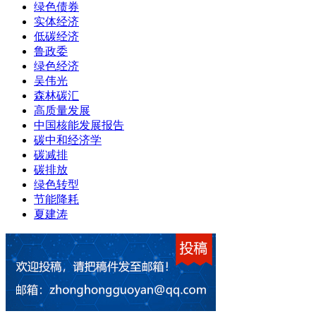
绿色债券
实体经济
低碳经济
鲁政委
绿色经济
吴伟光
森林碳汇
高质量发展
中国核能发展报告
碳中和经济学
碳减排
碳排放
绿色转型
节能降耗
夏建涛