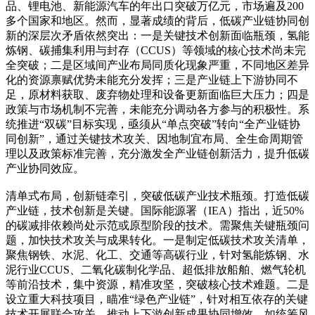
品、锂电池、新能源汽车的年出口突破万亿元，市场遍及200
多个国家和地区。然而，显著成绩的背后，低碳产业链协同创
新的深层次矛盾依然突出：一是关键技术创新面临瓶颈，氢能
炼钢、碳捕集利用与封存（CCUS）等领域的核心技术尚未完
全突破；二是区域间产业布局同质化现象严重，不同地区差异
化的资源禀赋优势未能充分发挥；三是产业链上下游协同不
足，原材料获取、废弃物处理和设备更新面临巨大压力；四是
政策与市场机制不完善，未能充分调动各方参与的积极性。系
统推进“双碳”目标实现，亟须从“单点突破”转向“全产业链协
同创新”，通过关键技术攻关、因地制宜布局、全生命周期管
理以及政策标准完善，充分激发全产业链创新活力，提升低碳
产业协同效应。
清单式布局，创新链牵引，突破低碳产业技术瓶颈。打造低碳
产业链，技术创新是关键。国际能源署（IEA）指出，近50%
的碳减排依赖尚处示范或原型阶段的技术。需聚焦关键瓶颈问
题，加快技术攻关与成果转化。一是制定低碳技术攻关清单，
聚焦钢铁、水泥、化工、交通等高碳行业，针对氢能炼钢、水
泥行业CCUS、二氧化碳制化学品、超低排放船舶、燃气轮机
等前沿技术，集中资源，精准攻坚，突破核心技术难题。二是
设立重大科技项目，瞄准“绿色产业链”，针对相互依存的关键
技术开展联合攻关，推动上下游创新成果协同增效。如统筹风