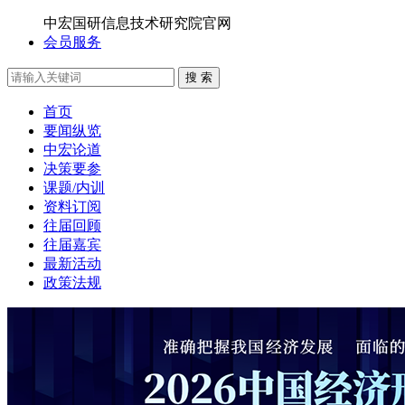
中宏国研信息技术研究院官网
会员服务
搜 索
首页
要闻纵览
中宏论道
决策要参
课题/内训
资料订阅
往届回顾
往届嘉宾
最新活动
政策法规