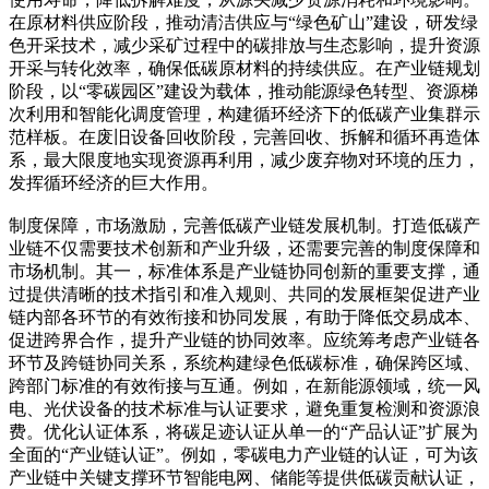
在原材料供应阶段，推动清洁供应与“绿色矿山”建设，研发绿
色开采技术，减少采矿过程中的碳排放与生态影响，提升资源
开采与转化效率，确保低碳原材料的持续供应。在产业链规划
阶段，以“零碳园区”建设为载体，推动能源绿色转型、资源梯
次利用和智能化调度管理，构建循环经济下的低碳产业集群示
范样板。在废旧设备回收阶段，完善回收、拆解和循环再造体
系，最大限度地实现资源再利用，减少废弃物对环境的压力，
发挥循环经济的巨大作用。
制度保障，市场激励，完善低碳产业链发展机制。打造低碳产
业链不仅需要技术创新和产业升级，还需要完善的制度保障和
市场机制。其一，标准体系是产业链协同创新的重要支撑，通
过提供清晰的技术指引和准入规则、共同的发展框架促进产业
链内部各环节的有效衔接和协同发展，有助于降低交易成本、
促进跨界合作，提升产业链的协同效率。应统筹考虑产业链各
环节及跨链协同关系，系统构建绿色低碳标准，确保跨区域、
跨部门标准的有效衔接与互通。例如，在新能源领域，统一风
电、光伏设备的技术标准与认证要求，避免重复检测和资源浪
费。优化认证体系，将碳足迹认证从单一的“产品认证”扩展为
全面的“产业链认证”。例如，零碳电力产业链的认证，可为该
产业链中关键支撑环节智能电网、储能等提供低碳贡献认证，