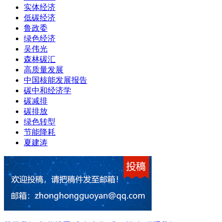
实体经济
低碳经济
鲁政委
绿色经济
吴伟光
森林碳汇
高质量发展
中国核能发展报告
碳中和经济学
碳减排
碳排放
绿色转型
节能降耗
夏建涛