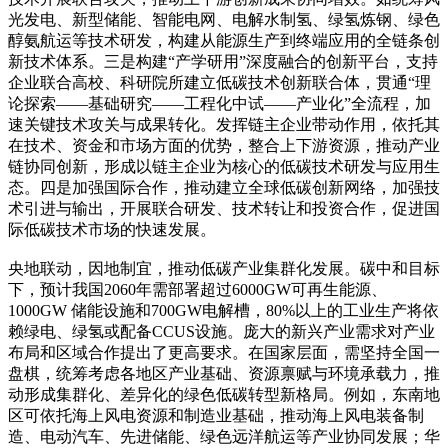
光发电、新型储能、智能电网、电解水制氢、绿氢炼钢、绿色
醇氨航运等技术研发，构建从能源生产到终端应用的全链条创
新技术体系。三是构建“产学研用”深度融合的创新平台，支持
企业联合高校、科研院所建立低碳技术创新联合体，贯通“理
论探索——基础研究——工程化中试——产业化”全流程，加
速关键技术攻关与成果转化。发挥链主企业带动作用，依托其
在技术、资金和市场方面的优势，整合上下游资源，推动产业
链协同创新，形成以链主企业为核心的低碳技术研发与应用生
态。四是加强国际合作，推动建立全球低碳创新网络，加强技
术引进与输出，开展联合研发、技术转让和投资合作，促进国
际低碳技术市场的快速发展。
央地联动，因地制宜，推动低碳产业集群化发展。碳中和目标
下，预计我国2060年需部署超过6000GW可再生能源、
1000GW 储能设施和700GW电解槽，80%以上的工业生产将依
赖绿电、绿氢或配备CCUS设施。庞大的新兴产业需求对产业
布局和区域合作提出了更高要求。在国家层面，需坚持全国一
盘棋，统筹考虑各地区产业基础、资源禀赋与环境承载力，推
动形成集群化、差异化的绿色低碳转型新格局。例如，东南地
区可依托海上风电资源和制造业基础，推动海上风电装备制
造、电动汽车、先进储能、绿色远洋航运等产业协同发展；华