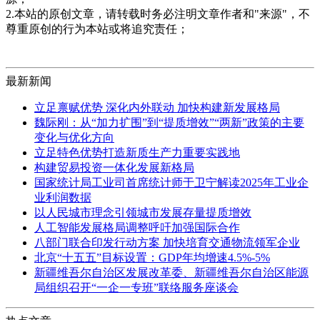
2.本站的原创文章，请转载时务必注明文章作者和"来源"，不
尊重原创的行为本站或将追究责任；
最新新闻
立足禀赋优势 深化内外联动 加快构建新发展格局
魏际刚：从“加力扩围”到“提质增效”“两新”政策的主要
变化与优化方向
立足特色优势打造新质生产力重要实践地
构建贸易投资一体化发展新格局
国家统计局工业司首席统计师于卫宁解读2025年工业企
业利润数据
以人民城市理念引领城市发展存量提质增效
人工智能发展格局调整呼吁加强国际合作
八部门联合印发行动方案 加快培育交通物流领军企业
北京“十五五”目标设置：GDP年均增速4.5%-5%
新疆维吾尔自治区发展改革委、新疆维吾尔自治区能源
局组织召开“一企一专班”联络服务座谈会