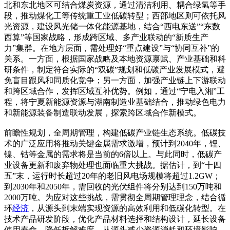
北和东北地区可结合煤炭资源，通过清洁利用、耦合绿氢等手
段，推动煤化工等传统重工业低碳转型；西部地区则可依托风
光资源，建设风光储一体化能源基地，结合“西电东送”“东数
西算”等国家战略，形成跨区域、多产业联动的“新质生产
力”集群。在地方层面，需处理好“重点建设”与“协同互补”的
关系。一方面，根据国家战略及本地资源禀赋、产业基础和科
研条件，制定符合实际的“双碳”规划和低碳产业发展模式，避
免盲目跟风和同质化竞争；另一方面，加强产业链上下游联动
和跨区域合作，发挥区域互补优势。例如，通过“宁电入湘”工
程，将宁夏新能源资源与湖南制造业基础结合，推动绿色电力
和新能源装备制造联动发展，探索跨区域合作新模式。
前瞻性规划，全周期管理，构建低碳产业链生态系统。低碳技
术的广泛应用将推动关键金属需求激增，预计到2040年，锂、
镍、钴等金属的需求将是当前的6倍以上。与此同时，低碳产
业设备更新和废弃物处理也面临重大挑战。据估计，到“十四
五”末，运行时长超过20年的老旧风电场规模将超过1.2GW；
到2030年和2050年，需回收的光伏组件将分别达到150万吨和
2000万吨。为应对这些挑战，需贯彻全周期管理理念，结合循
环
经济
，从源头到末端实现资源的高效利用和低碳化转型。在
技术产品研发阶段，优化产品材料选择和结构设计，延长设备
使用寿命，降低拆解难度，从源头减少资源消耗和环境影响。