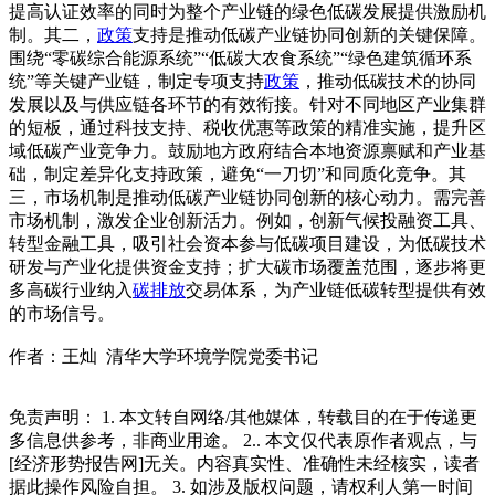
提高认证效率的同时为整个产业链的绿色低碳发展提供激励机
制。其二，
政策
支持是推动低碳产业链协同创新的关键保障。
围绕“零碳综合能源系统”“低碳大农食系统”“绿色建筑循环系
统”等关键产业链，制定专项支持
政策
，推动低碳技术的协同
发展以及与供应链各环节的有效衔接。针对不同地区产业集群
的短板，通过科技支持、税收优惠等政策的精准实施，提升区
域低碳产业竞争力。鼓励地方政府结合本地资源禀赋和产业基
础，制定差异化支持政策，避免“一刀切”和同质化竞争。其
三，市场机制是推动低碳产业链协同创新的核心动力。需完善
市场机制，激发企业创新活力。例如，创新气候投融资工具、
转型金融工具，吸引社会资本参与低碳项目建设，为低碳技术
研发与产业化提供资金支持；扩大碳市场覆盖范围，逐步将更
多高碳行业纳入
碳排放
交易体系，为产业链低碳转型提供有效
的市场信号。
作者：王灿 清华大学环境学院党委书记
免责声明： 1. 本文转自网络/其他媒体，转载目的在于传递更
多信息供参考，非商业用途。 2.. 本文仅代表原作者观点，与
[经济形势报告网]无关。内容真实性、准确性未经核实，读者
据此操作风险自担。 3. 如涉及版权问题，请权利人第一时间