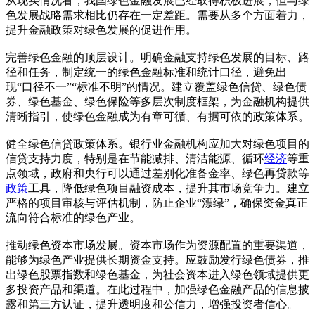
从现实情况看，我国绿色金融发展已经取得积极进展，但与绿
色发展战略需求相比仍存在一定差距。需要从多个方面着力，
提升金融政策对绿色发展的促进作用。
完善绿色金融的顶层设计。明确金融支持绿色发展的目标、路
径和任务，制定统一的绿色金融标准和统计口径，避免出
现“口径不一”“标准不明”的情况。建立覆盖绿色信贷、绿色债
券、绿色基金、绿色保险等多层次制度框架，为金融机构提供
清晰指引，使绿色金融成为有章可循、有据可依的政策体系。
健全绿色信贷政策体系。银行业金融机构应加大对绿色项目的
信贷支持力度，特别是在节能减排、清洁能源、循环
经济
等重
点领域，政府和央行可以通过差别化准备金率、绿色再贷款等
政策
工具，降低绿色项目融资成本，提升其市场竞争力。建立
严格的项目审核与评估机制，防止企业“漂绿”，确保资金真正
流向符合标准的绿色产业。
推动绿色资本市场发展。资本市场作为资源配置的重要渠道，
能够为绿色产业提供长期资金支持。应鼓励发行绿色债券，推
出绿色股票指数和绿色基金，为社会资本进入绿色领域提供更
多投资产品和渠道。在此过程中，加强绿色金融产品的信息披
露和第三方认证，提升透明度和公信力，增强投资者信心。