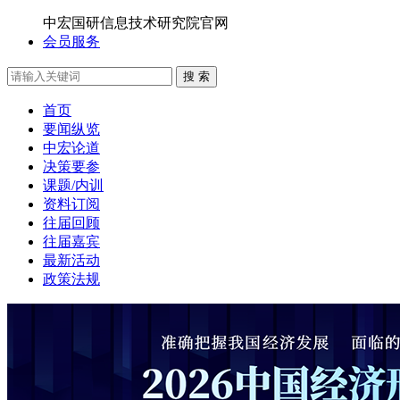
中宏国研信息技术研究院官网
会员服务
搜 索
首页
要闻纵览
中宏论道
决策要参
课题/内训
资料订阅
往届回顾
往届嘉宾
最新活动
政策法规