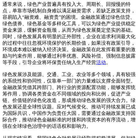
通常来说，绿色产业普遍具有投入大、周期长、回报慢的特
点，单靠市场机制自身难以满足融资需求，若缺乏政策支持，
容易陷入“融资难、融资贵”的困境。金融政策通过绿色信贷、
绿色债券、绿色基金等多样化工具，可以为绿色产业提供稳定
资金来源，缓解资金瓶颈，从而为绿色发展奠定坚实的基础。
同时，绿色发展具有明显的正外部性，企业在追求利润最大化
的过程中往往忽视环境保护的长期价值，如果没有政策引导，
环境成本难以被纳入经济决策。金融政策在此发挥着重要的激
励与约束作用，能够通过利率优惠、风险补偿、强制信息披露
等手段，引导企业将环保责任纳入生产经营
活动
。
绿色发展涉及能源、交通、工业、农业等多个领域，具有较强
的系统性和协同性，仅靠单一部门的力量难以支撑全面转型。
金融政策凭借其跨部门、跨行业的资源配置功能，能够发挥统
筹作用，协调各类资金在不同领域的投向和比例，促进产业
链、价值链的绿色化改造，形成推动绿色发展的强大合力。绿
色发展还是全球性议题。应对气候变化、推动可持续发展已成
为国际共识，中国作为负责任大国，需要通过金融政策支持国
际合作，推动绿色金融标准的对接和跨境资本的有序流动，增
强在全球绿色治理中的话语权和影响力。