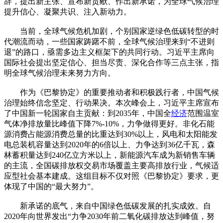
辞，提出新主张、宣布新贡献、作出新承诺，为全球气候治理
提升信心、凝聚共识、注入新动力。
当前，全球气候危机加剧，个别国家逆绿色低碳转型的时
代潮流而动，一些国家踌躇不前，全球气候治理来到“不进则
退”的路口，亟需多边主义框架下的共同行动。习近平主席向
国际社会提出坚定信心、担当尽责、深化合作等三点主张，指
明全球气候治理未来努力方向。
作为《巴黎协定》的重要推动者和积极践行者，中国气候
治理始终信念坚定、行动果决。本次峰会上，习近平主席宣布
了中国新一轮国家自主贡献：到2035年，中国全
经济
范围温室
气体净排放量比峰值下降7%-10%，力争做得更好。非化石能
源消费占能源消费总量的比重达到30%以上，风电和太阳能发
电总装机容量达到2020年的6倍以上、力争达到36亿千瓦，森
林蓄积量达到240亿立方米以上，新能源汽车成为新销售车辆
的主流，全国碳排放权交易市场覆盖主要高排放行业，气候适
应型社会基本建成。这组目标不仅对照《巴黎协定》要求，更
体现了中国的“最大努力”。
新承诺的底气，来自中国绿色低碳发展的扎实成效。自
2020年向世界发出“力争2030年前二氧化碳排放达到峰值，努