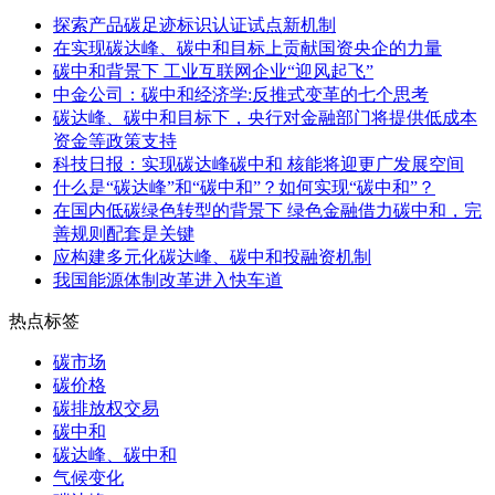
探索产品碳足迹标识认证试点新机制
在实现碳达峰、碳中和目标上贡献国资央企的力量
碳中和背景下 工业互联网企业“迎风起飞”
中金公司：碳中和经济学:反推式变革的七个思考
碳达峰、碳中和目标下，央行对金融部门将提供低成本
资金等政策支持
科技日报：实现碳达峰碳中和 核能将迎更广发展空间
什么是“碳达峰”和“碳中和”？如何实现“碳中和”？
在国内低碳绿色转型的背景下 绿色金融借力碳中和，完
善规则配套是关键
应构建多元化碳达峰、碳中和投融资机制
我国能源体制改革进入快车道
热点标签
碳市场
碳价格
碳排放权交易
碳中和
碳达峰、碳中和
气候变化