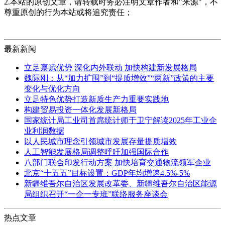
2.本站的原创文章，请转载时务必注明文章作者和"来源"，不
尊重原创的行为本站或将追究责任；
最新新闻
立足禀赋优势 深化内外联动 加快构建新发展格局
魏际刚：从“加力扩围”到“提质增效”“两新”政策的主要
变化与优化方向
立足特色优势打造新质生产力重要实践地
构建贸易投资一体化发展新格局
国家统计局工业司首席统计师于卫宁解读2025年工业企
业利润数据
以人民城市理念引领城市发展存量提质增效
人工智能发展格局调整呼吁加强国际合作
八部门联合印发行动方案 加快培育交通物流领军企业
北京“十五五”目标设置：GDP年均增速4.5%-5%
新疆维吾尔自治区发展改革委、新疆维吾尔自治区能源
局组织召开“一企一专班”联络服务座谈会
热点文章