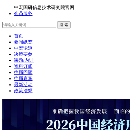
中宏国研信息技术研究院官网
会员服务
搜 索
首页
要闻纵览
中宏论道
决策要参
课题/内训
资料订阅
往届回顾
往届嘉宾
最新活动
政策法规