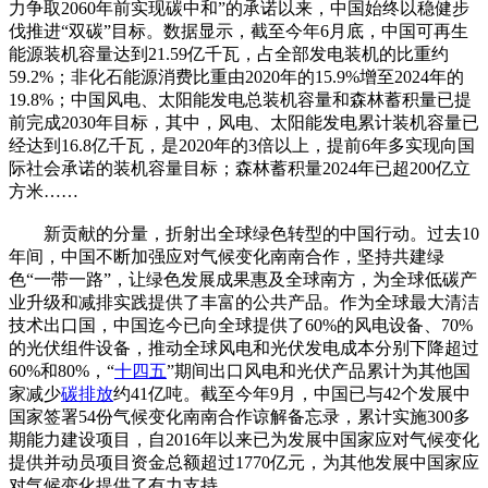
力争取2060年前实现碳中和”的承诺以来，中国始终以稳健步
伐推进“双碳”目标。数据显示，截至今年6月底，中国可再生
能源装机容量达到21.59亿千瓦，占全部发电装机的比重约
59.2%；非化石能源消费比重由2020年的15.9%增至2024年的
19.8%；中国风电、太阳能发电总装机容量和森林蓄积量已提
前完成2030年目标，其中，风电、太阳能发电累计装机容量已
经达到16.8亿千瓦，是2020年的3倍以上，提前6年多实现向国
际社会承诺的装机容量目标；森林蓄积量2024年已超200亿立
方米……
新贡献的分量，折射出全球绿色转型的中国行动。过去10
年间，中国不断加强应对气候变化南南合作，坚持共建绿
色“一带一路”，让绿色发展成果惠及全球南方，为全球低碳产
业升级和减排实践提供了丰富的公共产品。作为全球最大清洁
技术出口国，中国迄今已向全球提供了60%的风电设备、70%
的光伏组件设备，推动全球风电和光伏发电成本分别下降超过
60%和80%，“
十四五
”期间出口风电和光伏产品累计为其他国
家减少
碳排放
约41亿吨。截至今年9月，中国已与42个发展中
国家签署54份气候变化南南合作谅解备忘录，累计实施300多
期能力建设项目，自2016年以来已为发展中国家应对气候变化
提供并动员项目资金总额超过1770亿元，为其他发展中国家应
对气候变化提供了有力支持。