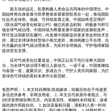
新主张的远见，彰显构建人类命运共同体的中国理念。中
国始终将自身发展与世界整体发展紧密联系在一起，推动国际
社会共走绿色、低碳、可持续发展之路。中国始终坚定维护
《联合国气候变化框架公约》确立的多边机制，积极参与和引
领全球气候治理。中国持续为尊重发展中国家的发展权发声，
呼吁发达国家切实履约，向发展中国家提供更多资金和技术支
持，通过全球绿色转型缩小南北差距，推动构建公平合理、合
作共赢的全球气候治理体系，为应对全球挑战、守护地球家园
提供坚实支撑。
应对气候变化任重道远，中国正以实干笃行诠释大国担
当，为全球气候治理不断注入新动力。一诺千金，中国将继续
与各国一道，凝聚共识、形成合力，守护人类共同家园，为打
造绿色可持续的美好未来作出新贡献。
免责声明： 1. 本文转自网络/其他媒体，转载目的在于传递更
多信息供参考，非商业用途。 2.. 本文仅代表原作者观点，与
[经济形势报告网]无关。内容真实性、准确性未经核实，读者
据此操作风险自担。 3. 如涉及版权问题，请权利人第一时间
通过[邮箱/电话]联系我们，我们将立即删除。 4. 转载时禁止