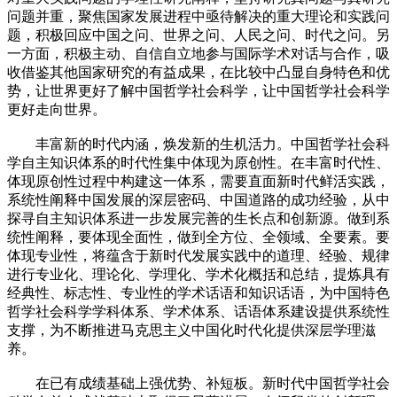
问题并重，聚焦国家发展进程中亟待解决的重大理论和实践问
题，积极回应中国之问、世界之问、人民之问、时代之问。另
一方面，积极主动、自信自立地参与国际学术对话与合作，吸
收借鉴其他国家研究的有益成果，在比较中凸显自身特色和优
势，让世界更好了解中国哲学社会科学，让中国哲学社会科学
更好走向世界。
丰富新的时代内涵，焕发新的生机活力。中国哲学社会科
学自主知识体系的时代性集中体现为原创性。在丰富时代性、
体现原创性过程中构建这一体系，需要直面新时代鲜活实践，
系统性阐释中国发展的深层密码、中国道路的成功经验，从中
探寻自主知识体系进一步发展完善的生长点和创新源。做到系
统性阐释，要体现全面性，做到全方位、全领域、全要素。要
体现专业性，将蕴含于新时代发展实践中的道理、经验、规律
进行专业化、理论化、学理化、学术化概括和总结，提炼具有
经典性、标志性、专业性的学术话语和知识话语，为中国特色
哲学社会科学学科体系、学术体系、话语体系建设提供系统性
支撑，为不断推进马克思主义中国化时代化提供深层学理滋
养。
在已有成绩基础上强优势、补短板。新时代中国哲学社会