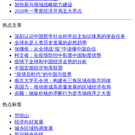
加快新兴领域战略能力建设
2026年一季度经济开局五大亮点
热点文章
深刻认识中国哲学社会科学自主知识体系的使命任务
全球化是人类历史发展的必然趋势
张继焦：从全球战“疫”中读懂中国自信
柯文俊：在疫情防控中彰显中国制度优势
疫情下全球和中国经济走势的分析
中国宏观经济智库联盟
“疫情后时代”的中国与世界
南京大学孔令池：构建长三角区域创新共同体
高国力：推动形成高质量发展的区域经济布局
佘颖：操纵价格的垄断行为是市场秩序之大害
热点标签
范恒山
经济向好发展
城乡区域协调发展
新冠肺炎疫情