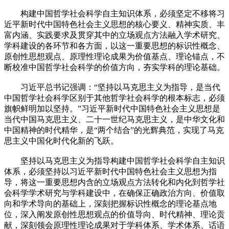
构建中国哲学社会科学自主知识体系，必须坚定不移将习
近平新时代中国特色社会主义思想的核心要义、精神实质、丰
富内涵、实践要求及贯穿其中的立场观点方法融入学术研究、
学科建设的各环节和各方面，以这一重要思想的标识性概念、
原创性思想观点、原理性理论成果为价值基点、理论锚点，不
断校准中国哲学社会科学的价值方向，夯实学科的理论基础。
习近平总书记强调：“坚持以马克思主义为指导，是当代
中国哲学社会科学区别于其他哲学社会科学的根本标志，必须
旗帜鲜明加以坚持。”习近平新时代中国特色社会主义思想是
当代中国马克思主义、二十一世纪马克思主义，是中华文化和
中国精神的时代精华，是“两个结合”的光辉典范，实现了马克
思主义中国化时代化新的飞跃。
坚持以马克思主义为指导构建中国哲学社会科学自主知识
体系，必须坚持以习近平新时代中国特色社会主义思想为指
导，将这一重要思想内含的立场观点方法转化和内化到哲学社
会科学学术研究与学科建设中，在确保正确政治方向、价值取
向和学术导向的基础上，深刻把握标识性概念的理论基点地
位，深入阐发原创性思想观点的价值导向、时代精神、理论贡
献，深刻领会原理性理论成果对于学科体系、学术体系、话语