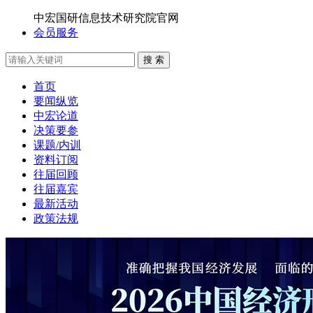
中宏国研信息技术研究院官网
会员服务
搜 索
首页
要闻纵览
中宏论道
决策要参
课题/内训
资料订阅
往届回顾
往届嘉宾
最新活动
政策法规