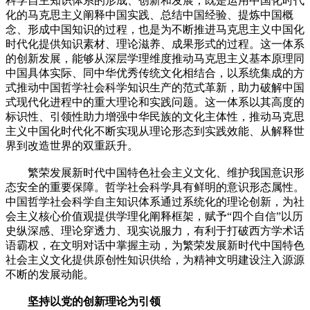
科学自主知识体系的形成、创新和发展，既是运用中国化时代
化的马克思主义阐释中国实践、总结中国经验、提炼中国概
念、形成中国知识的过程，也是为不断推进马克思主义中国化
时代化提供知识素材、理论滋养、成果形式的过程。这一体系
的创新发展，能够从深层学理维度推动马克思主义基本原理同
中国具体实际、同中华优秀传统文化相结合，以系统集成的方
式推动中国哲学社会科学知识生产的范式革新，助力破解中国
式现代化进程中的重大理论和实践问题。这一体系以其高度的
标识性、引领性助力增强中华民族的文化主体性，推动马克思
主义中国化时代化不断实现从理论形态到实践效能、从解释世
界到改造世界的双重跃升。
繁荣发展新时代中国特色社会主义文化、维护我国意识形
态安全的重要保障。哲学社会科学具有鲜明的意识形态属性。
中国哲学社会科学自主知识体系通过系统化的理论创新，为社
会主义核心价值观提供学理化阐释框架，赋予“四个自信”以历
史纵深感、理论穿透力、现实说服力，有利于打破西方学术话
语霸权，在文明对话中掌握主动，为繁荣发展新时代中国特色
社会主义文化提供原创性知识供给，为精神文明建设注入源源
不断的发展动能。
坚持以党的创新理论为引领