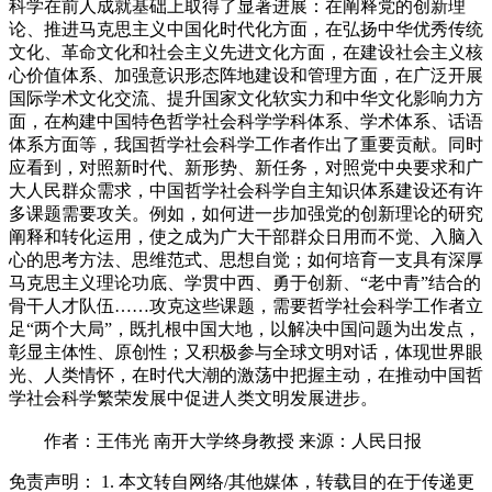
科学在前人成就基础上取得了显著进展：在阐释党的创新理
论、推进马克思主义中国化时代化方面，在弘扬中华优秀传统
文化、革命文化和社会主义先进文化方面，在建设社会主义核
心价值体系、加强意识形态阵地建设和管理方面，在广泛开展
国际学术文化交流、提升国家文化软实力和中华文化影响力方
面，在构建中国特色哲学社会科学学科体系、学术体系、话语
体系方面等，我国哲学社会科学工作者作出了重要贡献。同时
应看到，对照新时代、新形势、新任务，对照党中央要求和广
大人民群众需求，中国哲学社会科学自主知识体系建设还有许
多课题需要攻关。例如，如何进一步加强党的创新理论的研究
阐释和转化运用，使之成为广大干部群众日用而不觉、入脑入
心的思考方法、思维范式、思想自觉；如何培育一支具有深厚
马克思主义理论功底、学贯中西、勇于创新、“老中青”结合的
骨干人才队伍……攻克这些课题，需要哲学社会科学工作者立
足“两个大局”，既扎根中国大地，以解决中国问题为出发点，
彰显主体性、原创性；又积极参与全球文明对话，体现世界眼
光、人类情怀，在时代大潮的激荡中把握主动，在推动中国哲
学社会科学繁荣发展中促进人类文明发展进步。
作者：王伟光 南开大学终身教授 来源：人民日报
免责声明： 1. 本文转自网络/其他媒体，转载目的在于传递更