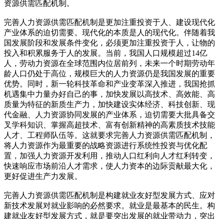
资源供需匹配机制。
完善人力资源供需匹配机制是更加注重投资于人、建设现代化
产业体系的迫切需要。现代化的本质是人的现代化。伴随着我
国发展阶段和发展条件变化，必须更加注重投资于人，让物的
投入和积累服务于人的发展。当前，我国人口规模超过14亿
人，劳动力资源在全球范围内位居前列，未来一个时期劳动年
龄人口仍处于高位，规模巨大的人力资源仍是我国发展的重要
优势。同时，新一轮科技革命和产业变革深入推进，我国抢抓
机遇集中力量办好自己的事，加快发展以高技术、高效能、高
质量为特征的新质生产力，加快建设实体经济、科技创新、现
代金融、人力资源协同发展的产业体系，迫切需要大批具备交
叉学科知识、掌握高超技术、富有创新精神的高素质技术技能
人才、工程师队伍等。这就要求完善人力资源供需匹配机制，
将人力资源作为最重要的战略资源进行系统性投资与优化配
置，加强人力资源开发利用，推动人口红利向人才红利转变，
快速响应市场前沿人才需求，使人力资本的边际贡献最大化，
更好促进生产力发展。
完善人力资源供需匹配机制是构建就业友好型发展方式、应对
新技术发展对就业影响的必然要求。就业是最基本的民生。构
建就业友好型发展方式，就是要突出发展的就业带动力，突出