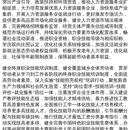
突出产业引导、政策扶持和环境营造，推动人力资源服务业扩
能提质，大力培育发展优质人力资源服务企业，加快形成产业
集群。开展人力资源服务业促就业行动，更好激发市场活力，
提供更多高品质市场化就业服务。健全人力资源市场法规体
系，完善网络招聘服务监管、经营主体严重失信惩戒等制度，
规范市场运行秩序。持续深化劳动力要素市场化配置改革，畅
通社会流动渠道，推进职业资格、职业技能等级与相应职称、
学历双向比照认定，优化社保关系转移接续，加强灵活就业和
新就业形态劳动者权益保障。积极开发老年人力资源，优化就
业、社保等年龄限制政策，保障超龄劳动者基本权益。
健全终身职业技能培训制度。健全覆盖城乡全体劳动者、贯穿
劳动者从学习到工作各阶段的终身职业技能培训制度，全面提
高劳动者素质。深入实施“技能照亮前程”培训行动，聚焦新质
生产力领域和社会民生急需，坚持“岗位需求+技能培训+技能
评价+就业服务”四位一体，注重发挥企业主体作用，深入建设
产教评技能生态链，加强技能人才精准供给。着力推进技工教
育高质量特色发展，全面推行工学一体化技能人才培养模式，
培养更多高技能人才。强化技能导向的薪酬激励，引导薪酬分
配与技能等级挂钩，推行技能人才最低工资分类参考指引，推
动实现技高者多得。健全完善中国特色职业技能竞赛体系，办
好第48届世界技能大赛和中华人民共和国职业技能大赛，激励