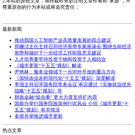
2.本站的原创文章，请转载时务必注明文章作者和"来源"，不
尊重原创的行为本站或将追究责任；
最新新闻
推动我国人工智能产业高质量发展的四点建议
郑栅洁主任主持召开经济形势专家座谈会 围绕当前经济
形势和做好下一步经济工作听取意见建议
人才培养要坚持投资于物和投资于人相结合
《城市更新“十五五”规划》解读
尹艳林：服务业领域下一步对外开放的重点方向
《加快农业农村现代化“十五五”规划》深度解读
李强主持召开国务院常务会议 审议通过《实施就业优先
战略“十五五”规划》等
财政金融“组合拳” 更大力度支持扩内需
国新办举行国务院政策例行吹风会 介绍《城市更新“十
五五”规划》有关情况
多措并举推进城市更新
热点文章