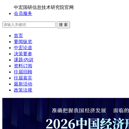
中宏国研信息技术研究院官网
会员服务
搜 索
首页
要闻纵览
中宏论道
决策要参
课题/内训
资料订阅
往届回顾
往届嘉宾
最新活动
政策法规