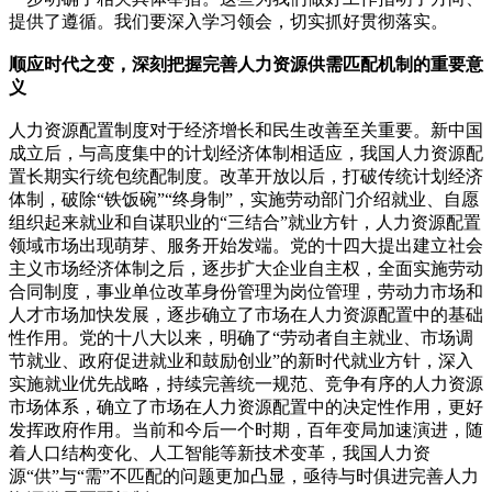
提供了遵循。我们要深入学习领会，切实抓好贯彻落实。
顺应时代之变，深刻把握完善人力资源供需匹配机制的重要意
义
人力资源配置制度对于经济增长和民生改善至关重要。新中国
成立后，与高度集中的计划经济体制相适应，我国人力资源配
置长期实行统包统配制度。改革开放以后，打破传统计划经济
体制，破除“铁饭碗”“终身制”，实施劳动部门介绍就业、自愿
组织起来就业和自谋职业的“三结合”就业方针，人力资源配置
领域市场出现萌芽、服务开始发端。党的十四大提出建立社会
主义市场经济体制之后，逐步扩大企业自主权，全面实施劳动
合同制度，事业单位改革身份管理为岗位管理，劳动力市场和
人才市场加快发展，逐步确立了市场在人力资源配置中的基础
性作用。党的十八大以来，明确了“劳动者自主就业、市场调
节就业、政府促进就业和鼓励创业”的新时代就业方针，深入
实施就业优先战略，持续完善统一规范、竞争有序的人力资源
市场体系，确立了市场在人力资源配置中的决定性作用，更好
发挥政府作用。当前和今后一个时期，百年变局加速演进，随
着人口结构变化、人工智能等新技术变革，我国人力资
源“供”与“需”不匹配的问题更加凸显，亟待与时俱进完善人力