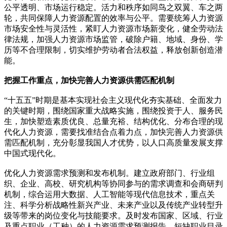
公平透明、市场运行稳定。活力和秩序如同鸟之双翼、车之两
轮，共同保障人力资源配置的效率与公平。需要统筹人力资源
市场安全性与灵活性，紧盯人力资源市场新变化，健全劳动法
律法规，加强人力资源市场监管，破除户籍、地域、身份、学
历等不合理限制，切实维护劳动者合法权益，释放创新创造潜
能。
把握工作重点，加快完善人力资源供需匹配机制
“十五五”时期是基本实现社会主义现代化夯实基础、全面发力
的关键时期，围绕国家重大战略实施，围绕投资于人、服务民
生，加快塑造素质优良、总量充裕、结构优化、分布合理的现
代化人力资源，需要找准结合点着力点，加快完善人力资源供
需匹配机制，充分彰显我国人才优势，以人口高质量发展支撑
中国式现代化。
优化人力资源需求预测和发布机制。建立政府部门、行业组
织、企业、高校、研究机构等协同参与的需求调查和会商研判
机制，综合运用大数据、人工智能等现代信息技术，重点关
注、科学分析战略性新兴产业、未来产业以及传统产业转型升
级等带来的岗位变化与技能要求。及时发布国家、区域、行业
及重点职业（工种）的人力资源需求预测报告、短缺职业目录