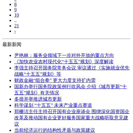
8
9
10
..
21
›
最新新闻
尹艳林：服务业领域下一步对外开放的重点方向
《加快农业农村现代化“十五五”规划》深度解读
李强主持召开国务院常务会议 审议通过《实施就业优先
战略“十五五”规划》等
财政金融“组合拳” 更大力度支持扩内需
国新办举行国务院政策例行吹风会 介绍《城市更新“十
五五”规划》有关情况
多措并举推进城市更新
科学谋划 “十五五” 未来产业重点赛道
郑栅洁主任主持召开国有企业座谈会 围绕深化国资国企
改革及推动国有企业更好服务国家重大战略听取意见建
议
当前经济运行的结构性矛盾与政策建议