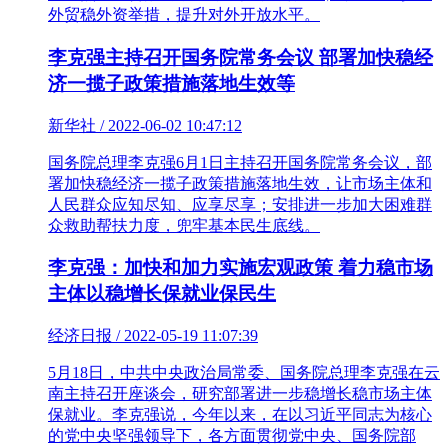
外贸稳外资举措，提升对外开放水平。
李克强主持召开国务院常务会议 部署加快稳经
济一揽子政策措施落地生效等
新华社 / 2022-06-02 10:47:12
国务院总理李克强6月1日主持召开国务院常务会议，部
署加快稳经济一揽子政策措施落地生效，让市场主体和
人民群众应知尽知、应享尽享；安排进一步加大困难群
众救助帮扶力度，兜牢基本民生底线。
李克强：加快和加力实施宏观政策 着力稳市场
主体以稳增长保就业保民生
经济日报 / 2022-05-19 11:07:39
5月18日，中共中央政治局常委、国务院总理李克强在云
南主持召开座谈会，研究部署进一步稳增长稳市场主体
保就业。李克强说，今年以来，在以习近平同志为核心
的党中央坚强领导下，各方面贯彻党中央、国务院部