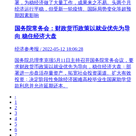
署，为稳经济做了大量工作，成果来之不易。头两个月
经济运行平稳，但受新一轮疫情、国际局势变化等超预
期因素影响
国务院常务会：财政货币政策以就业优先为导
向 稳住经济大盘
经济参考报 / 2022-05-12 18:06:28
国务院总理李克强5月11日主持召开国务院常务会议，要
求财政货币政策以就业优先为导向，稳住经济大盘；部
署进一步盘活存量资产，拓宽社会投资渠道、扩大有效
投资；决定阶段性免除经济困难高校毕业生国家助学贷
款利息并允许延期还本。
‹
1
2
3
4
5
6
7