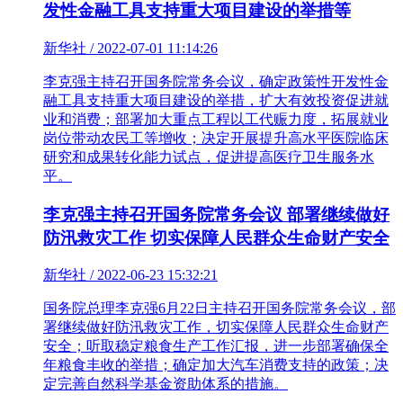
发性金融工具支持重大项目建设的举措等
新华社 / 2022-07-01 11:14:26
李克强主持召开国务院常务会议，确定政策性开发性金
融工具支持重大项目建设的举措，扩大有效投资促进就
业和消费；部署加大重点工程以工代赈力度，拓展就业
岗位带动农民工等增收；决定开展提升高水平医院临床
研究和成果转化能力试点，促进提高医疗卫生服务水
平。
李克强主持召开国务院常务会议 部署继续做好
防汛救灾工作 切实保障人民群众生命财产安全
新华社 / 2022-06-23 15:32:21
国务院总理李克强6月22日主持召开国务院常务会议，部
署继续做好防汛救灾工作，切实保障人民群众生命财产
安全；听取稳定粮食生产工作汇报，进一步部署确保全
年粮食丰收的举措；确定加大汽车消费支持的政策；决
定完善自然科学基金资助体系的措施。