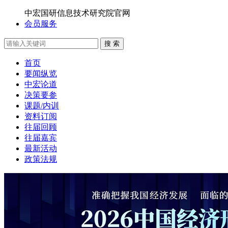
中宏国研信息技术研究院官网
会员服务
搜 索
首页
要闻纵览
中宏论道
决策要参
课题/内训
资料订阅
往届回顾
往届嘉宾
最新活动
政策法规