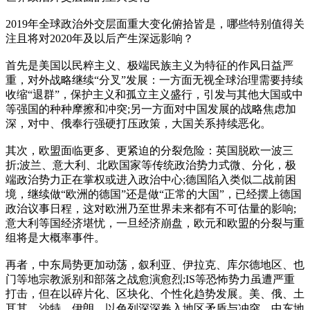
2019年全球政治外交层面重大变化俯拾皆是，哪些特别值得关
注且将对2020年及以后产生深远影响？
首先是美国以民粹主义、极端民族主义为特征的作风日益严
重，对外战略继续“分叉”发展：一方面无视全球治理需要持续
收缩“退群”，保护主义和孤立主义盛行，引发与其他大国或中
等强国的种种摩擦和冲突;另一方面对中国发展的战略焦虑加
深，对中、俄奉行强硬打压政策，大国关系持续恶化。
其次，欧盟面临更多、更紧迫的分裂危险：英国脱欧一波三
折;波兰、意大利、北欧国家等传统政治势力式微、分化，极
端政治势力正在掌权或进入政治中心;德国陷入类似二战前困
境，继续做“欧洲的德国”还是做“正常的大国”，已经摆上德国
政治议事日程，这对欧洲乃至世界未来都有不可估量的影响;
意大利等国经济堪忧，一旦经济崩盘，欧元和欧盟的分裂与重
组将是大概率事件。
再者，中东局势更加动荡，叙利亚、伊拉克、库尔德地区、也
门等地宗教派别和部落之战愈演愈烈;IS等恐怖势力虽遭严重
打击，但在以碎片化、区块化、个性化趋势发展。美、俄、土
耳其、沙特、伊朗、以色列深深卷入地区矛盾与冲突，中东地