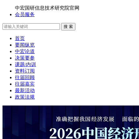
中宏国研信息技术研究院官网
会员服务
搜 索
首页
要闻纵览
中宏论道
决策要参
课题/内训
资料订阅
往届回顾
往届嘉宾
最新活动
政策法规