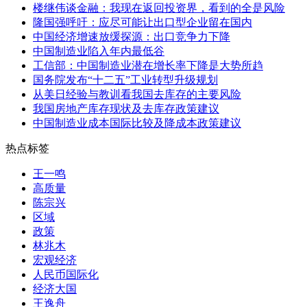
楼继伟谈金融：我现在返回投资界，看到的全是风险
隆国强呼吁：应尽可能让出口型企业留在国内
中国经济增速放缓探源：出口竞争力下降
中国制造业陷入年内最低谷
工信部：中国制造业潜在增长率下降是大势所趋
国务院发布“十二五”工业转型升级规划
从美日经验与教训看我国去库存的主要风险
我国房地产库存现状及去库存政策建议
中国制造业成本国际比较及降成本政策建议
热点标签
王一鸣
高质量
陈宗兴
区域
政策
林兆木
宏观经济
人民币国际化
经济大国
王逸舟