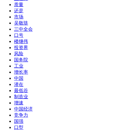
质量
还是
市场
吴敬琏
三中全会
口号
楼继伟
投资界
风险
国务院
工业
增长率
中国
潜在
最低谷
制造业
增速
中国经济
竞争力
国强
口型