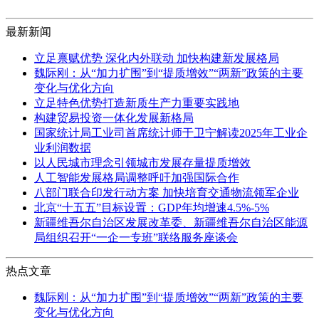
最新新闻
立足禀赋优势 深化内外联动 加快构建新发展格局
魏际刚：从“加力扩围”到“提质增效”“两新”政策的主要
变化与优化方向
立足特色优势打造新质生产力重要实践地
构建贸易投资一体化发展新格局
国家统计局工业司首席统计师于卫宁解读2025年工业企
业利润数据
以人民城市理念引领城市发展存量提质增效
人工智能发展格局调整呼吁加强国际合作
八部门联合印发行动方案 加快培育交通物流领军企业
北京“十五五”目标设置：GDP年均增速4.5%-5%
新疆维吾尔自治区发展改革委、新疆维吾尔自治区能源
局组织召开“一企一专班”联络服务座谈会
热点文章
魏际刚：从“加力扩围”到“提质增效”“两新”政策的主要
变化与优化方向