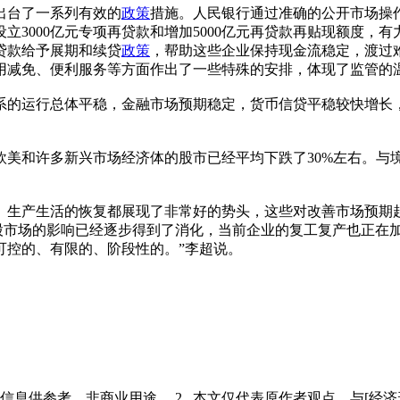
出台了一系列有效的
政策
措施。人民银行通过准确的公开市场操
立3000亿元专项再贷款和增加5000亿元再贷款再贴现额度，
贷款给予展期和续贷
政策
，帮助这些企业保持现金流稳定，渡过
用减免、便利服务等方面作出了一些特殊的安排，体现了监管的
的运行总体平稳，金融市场预期稳定，货币信贷平稳较快增长，
和许多新兴市场经济体的股市已经平均下跌了30%左右。与境
生产生活的恢复都展现了非常好的势头，这些对改善市场预期起
股市场的影响已经逐步得到了消化，当前企业的复工复产也正在加
可控的、有限的、阶段性的。”李超说。
多信息供参考，非商业用途。 2.. 本文仅代表原作者观点，与[