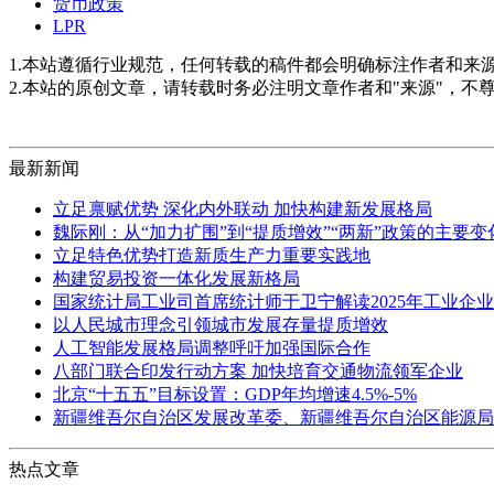
货币政策
LPR
1.本站遵循行业规范，任何转载的稿件都会明确标注作者和来
2.本站的原创文章，请转载时务必注明文章作者和"来源"，不
最新新闻
立足禀赋优势 深化内外联动 加快构建新发展格局
魏际刚：从“加力扩围”到“提质增效”“两新”政策的主要
立足特色优势打造新质生产力重要实践地
构建贸易投资一体化发展新格局
国家统计局工业司首席统计师于卫宁解读2025年工业企
以人民城市理念引领城市发展存量提质增效
人工智能发展格局调整呼吁加强国际合作
八部门联合印发行动方案 加快培育交通物流领军企业
北京“十五五”目标设置：GDP年均增速4.5%-5%
新疆维吾尔自治区发展改革委、新疆维吾尔自治区能源局
热点文章