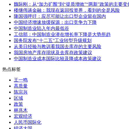
魏际刚：从“加力扩围”到“提质增效”“两新”政策的主要
楼继伟谈金融：我现在返回投资界，看到的全是风险
隆国强呼吁：应尽可能让出口型企业留在国内
中国经济增速放缓探源：出口竞争力下降
中国制造业陷入年内最低谷
工信部：中国制造业潜在增长率下降是大势所趋
国务院发布“十二五”工业转型升级规划
从美日经验与教训看我国去库存的主要风险
我国房地产库存现状及去库存政策建议
中国制造业成本国际比较及降成本政策建议
热点标签
王一鸣
高质量
陈宗兴
区域
政策
林兆木
宏观经济
人民币国际化
经济大国