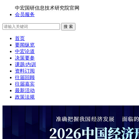
中宏国研信息技术研究院官网
会员服务
搜 索
首页
要闻纵览
中宏论道
决策要参
课题/内训
资料订阅
往届回顾
往届嘉宾
最新活动
政策法规