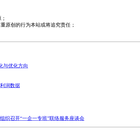
源；
尊重原创的行为本站或将追究责任；
变化与优化方向
业利润数据
组织召开“一企一专班”联络服务座谈会