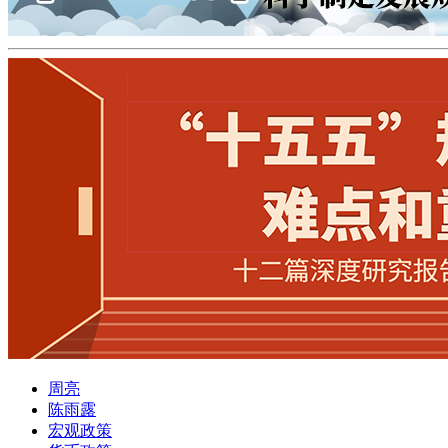
周亮
陈雨露
宏观政策