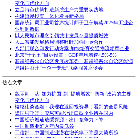
变化与优化方向
立足特色优势打造新质生产力重要实践地
构建贸易投资一体化发展新格局
国家统计局工业司首席统计师于卫宁解读2025年工业企
业利润数据
以人民城市理念引领城市发展存量提质增效
人工智能发展格局调整呼吁加强国际合作
八部门联合印发行动方案 加快培育交通物流领军企业
北京“十五五”目标设置：GDP年均增速4.5%-5%
新疆维吾尔自治区发展改革委、新疆维吾尔自治区能源
局组织召开“一企一专班”联络服务座谈会
热点文章
魏际刚：从“加力扩围”到“提质增效”“两新”政策的主要
变化与优化方向
楼继伟谈金融：我现在返回投资界，看到的全是风险
隆国强呼吁：应尽可能让出口型企业留在国内
中国经济增速放缓探源：出口竞争力下降
中国制造业陷入年内最低谷
工信部：中国制造业潜在增长率下降是大势所趋