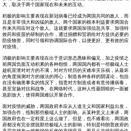
大，取决于两个国家现在和未来的互动。
积极的影响主要表现在新冠病毒已经成为两国共同的敌人，而
且是非常强大和凶猛的敌人。两个国家的根本利益要求两国合
作来共同应对这个敌人。这就要求两国加强信息共享、加强特
效药和疫苗的研制的合作，通过捐赠和贸易给对方提供必要的
防疫物资，同时引领和协调国际合作，以便更好、更有效的应
对疫情。
消极的影响主要表现在出于意识形态愚昧和偏见，加之疫情之
前两国负面互动积累的各种怨恨，两国国内都有一些极端人士
趁机宣泄对对方的不满，对对方经历的灾难幸灾乐祸，从最坏
的角度揣测对方的做法的用心，制造各种各样的阴谋论，包括
在没有确凿事实的情况下，指责对方制造或者有意传播病毒，
甚至宣扬对抗和战争。在网络时代，这种人性最阴暗的一面被
急剧放大，使得两国难以开展合作。
面对疫情的威胁，两国政府本应从人道主义和国家利益出发，
加强合作，抵制那些极端人士的影响。从某种意义上来讲，两
国政府也在一定程度上这么做了。但是，也不难看出，两国政
府都没有完全摆脱那些极端人士的影响，特别是特朗普政府的
高层内就有一些极端的反华的高级官员，而且从总统到国会许