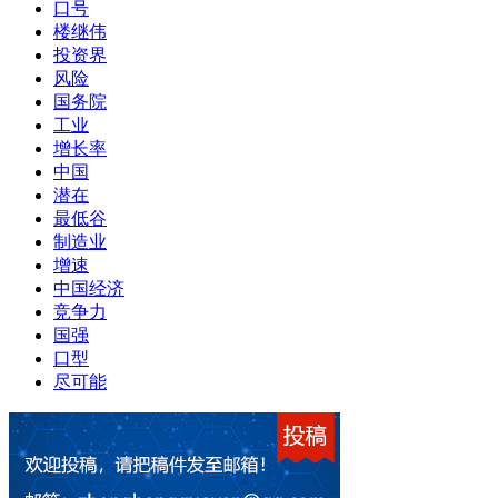
口号
楼继伟
投资界
风险
国务院
工业
增长率
中国
潜在
最低谷
制造业
增速
中国经济
竞争力
国强
口型
尽可能