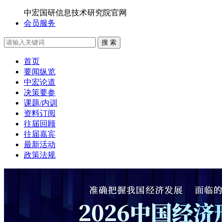
中宏国研信息技术研究院官网
会员服务
搜 索
首页
要闻纵览
中宏论道
决策要参
课题/内训
资料订阅
往届回顾
往届嘉宾
最新活动
政策法规