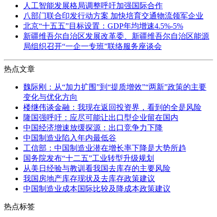
人工智能发展格局调整呼吁加强国际合作
八部门联合印发行动方案 加快培育交通物流领军企业
北京“十五五”目标设置：GDP年均增速4.5%-5%
新疆维吾尔自治区发展改革委、新疆维吾尔自治区能源
局组织召开“一企一专班”联络服务座谈会
热点文章
魏际刚：从“加力扩围”到“提质增效”“两新”政策的主要
变化与优化方向
楼继伟谈金融：我现在返回投资界，看到的全是风险
隆国强呼吁：应尽可能让出口型企业留在国内
中国经济增速放缓探源：出口竞争力下降
中国制造业陷入年内最低谷
工信部：中国制造业潜在增长率下降是大势所趋
国务院发布“十二五”工业转型升级规划
从美日经验与教训看我国去库存的主要风险
我国房地产库存现状及去库存政策建议
中国制造业成本国际比较及降成本政策建议
热点标签