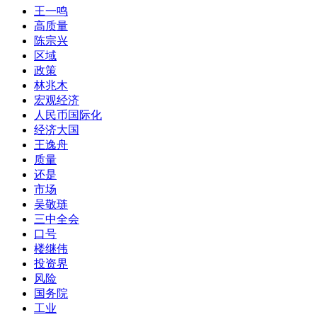
王一鸣
高质量
陈宗兴
区域
政策
林兆木
宏观经济
人民币国际化
经济大国
王逸舟
质量
还是
市场
吴敬琏
三中全会
口号
楼继伟
投资界
风险
国务院
工业