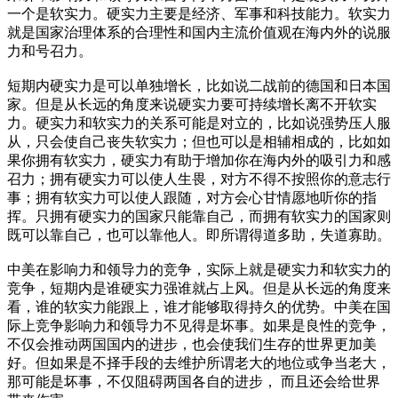
一个是软实力。硬实力主要是经济、军事和科技能力。软实力
就是国家治理体系的合理性和国内主流价值观在海内外的说服
力和号召力。
短期内硬实力是可以单独增长，比如说二战前的德国和日本国
家。但是从长远的角度来说硬实力要可持续增长离不开软实
力。硬实力和软实力的关系可能是对立的，比如说强势压人服
从，只会使自己丧失软实力；但也可以是相辅相成的，比如如
果你拥有软实力，硬实力有助于增加你在海内外的吸引力和感
召力；拥有硬实力可以使人生畏，对方不得不按照你的意志行
事；拥有软实力可以使人跟随，对方会心甘情愿地听你的指
挥。只拥有硬实力的国家只能靠自己，而拥有软实力的国家则
既可以靠自己，也可以靠他人。即所谓得道多助，失道寡助。
中美在影响力和领导力的竞争，实际上就是硬实力和软实力的
竞争，短期内是谁硬实力强谁就占上风。但是从长远的角度来
看，谁的软实力能跟上，谁才能够取得持久的优势。中美在国
际上竞争影响力和领导力不见得是坏事。如果是良性的竞争，
不仅会推动两国国内的进步，也会使我们生存的世界更加美
好。但如果是不择手段的去维护所谓老大的地位或争当老大，
那可能是坏事，不仅阻碍两国各自的进步， 而且还会给世界