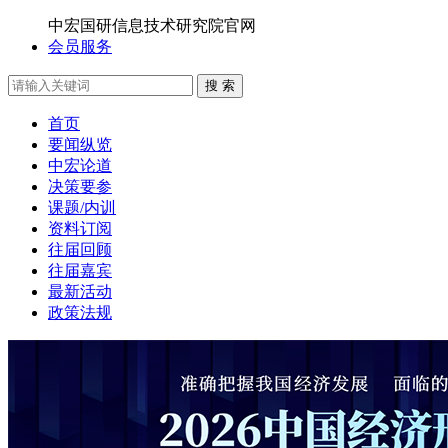
中宏国研信息技术研究院官网
会员服务
搜 索
首页
要闻纵览
中宏论道
决策要参
课题/内训
资料订阅
往届回顾
往届嘉宾
最新活动
政策法规