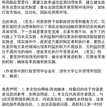
和风险处置责任；要建立政务诚信监测治理体系，建立健全政
府失信责任追究制度；要在全国范围开展营商环境评价，加快
打造市场化、法治化、国际化营商环境。
总的来说，《意见》对新形势下创新政府管理和服务方式、完
善宏观经济治理体制作出了系统全面的战略部署和切实有效的
具体安排。下一步就是要攻坚克难，在多年推不动、改不了的
问题上下功夫见实效，在利益制约错综复杂的领域排除阻挠切
实推进。现实操作中，政府是方案的制定者和执行者，要防止
在某些地方某些领域出现有利益的权力不愿放弃、无利益的责
任不愿担当的倾向，使改革在执行中变形走样。《意见》指
出，要坚持和加强党的领导，健全改革推进机制，完善改革激
励机制，确保改革措施有效实施。
（作者系中国行政管理学会会长，清华大学公共管理学院院
长、教授）
免责声明： 1. 本文转自网络/其他媒体，转载目的在于传递更
多信息供参考，非商业用途。 2.. 本文仅代表原作者观点，与
[经济形势报告网]无关。内容真实性、准确性未经核实，读者
据此操作风险自担。 3. 如涉及版权问题，请权利人第一时间