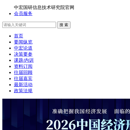
中宏国研信息技术研究院官网
会员服务
搜 索
首页
要闻纵览
中宏论道
决策要参
课题/内训
资料订阅
往届回顾
往届嘉宾
最新活动
政策法规