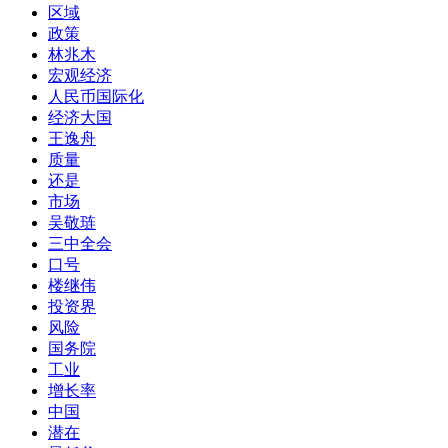
区域
政策
林兆木
宏观经济
人民币国际化
经济大国
王逸舟
质量
还是
市场
吴敬琏
三中全会
口号
楼继伟
投资界
风险
国务院
工业
增长率
中国
潜在