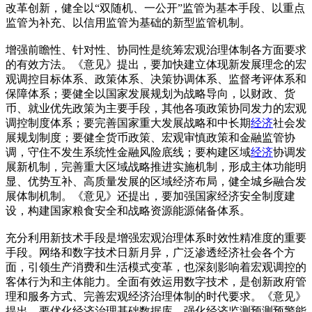
改革创新，健全以“双随机、一公开”监管为基本手段、以重点
监管为补充、以信用监管为基础的新型监管机制。
增强前瞻性、针对性、协同性是统筹宏观治理体制各方面要求
的有效方法。《意见》提出，要加快建立体现新发展理念的宏
观调控目标体系、政策体系、决策协调体系、监督考评体系和
保障体系；要健全以国家发展规划为战略导向，以财政、货
币、就业优先政策为主要手段，其他各项政策协同发力的宏观
调控制度体系；要完善国家重大发展战略和中长期
经济
社会发
展规划制度；要健全货币政策、宏观审慎政策和金融监管协
调，守住不发生系统性金融风险底线；要构建区域
经济
协调发
展新机制，完善重大区域战略推进实施机制，形成主体功能明
显、优势互补、高质量发展的区域经济布局，健全城乡融合发
展体制机制。《意见》还提出，要加强国家经济安全制度建
设，构建国家粮食安全和战略资源能源储备体系。
充分利用新技术手段是增强宏观治理体系时效性精准度的重要
手段。网络和数字技术日新月异，广泛渗透经济社会各个方
面，引领生产消费和生活模式变革，也深刻影响着宏观调控的
客体行为和主体能力。全面有效运用数字技术，是创新政府管
理和服务方式、完善宏观经济治理体制的时代要求。《意见》
提出，要优化经济治理基础数据库，强化经济监测预测预警能