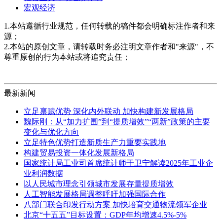
宏观经济
1.本站遵循行业规范，任何转载的稿件都会明确标注作者和来
源；
2.本站的原创文章，请转载时务必注明文章作者和"来源"，不
尊重原创的行为本站或将追究责任；
最新新闻
立足禀赋优势 深化内外联动 加快构建新发展格局
魏际刚：从“加力扩围”到“提质增效”“两新”政策的主要
变化与优化方向
立足特色优势打造新质生产力重要实践地
构建贸易投资一体化发展新格局
国家统计局工业司首席统计师于卫宁解读2025年工业企
业利润数据
以人民城市理念引领城市发展存量提质增效
人工智能发展格局调整呼吁加强国际合作
八部门联合印发行动方案 加快培育交通物流领军企业
北京“十五五”目标设置：GDP年均增速4.5%-5%