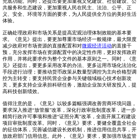
兜底功能。同时，还提出要更加重视文化建设、社会建设、公
共服务和生态建设，更加重视人民在民主、法治、公平、正
义、安全、环境等方面的要求，为人民提供全方位的美好生活
体验。
正确处理政府和市场关系是提高宏观治理体制效能的基本要
求。《意见》提出，要更加尊重市场经济一般规律，最大限度
减少政府对市场资源的直接配置和对
微观经济
活动
的直接干
预，充分发挥市场在资源配置中的决定性作用，更好发挥政府
作用，并将此要求作为整个文件的基本原则之一。同时，《意
见》还提出，要更多采用改革的办法、更多运用市场化法治化
手段进行治理；要推动货币政策从数量型调控为主向价格型调
控为主转变；要支持民营企业参与关键领域核心技术创新攻
关，更多支持企业承担科研任务，激励企业加大研发投入，提
高科技创新绩效。
值得注意的是，《意见》以较多篇幅强调改善营商环境问题，
要求深入推进“放管服”改革，深化行政审批制度改革，进一步
精简行政许可事项和推进“证照分离”改革，全面开展工程建设
项目审批制度改革。同时，《意见》要求，要健全覆盖全社会
的征信体系，完善诚信建设长效机制，推进信用信息共享，开
放政府部门信用信息。此外，《意见》要求，要加强市场监管