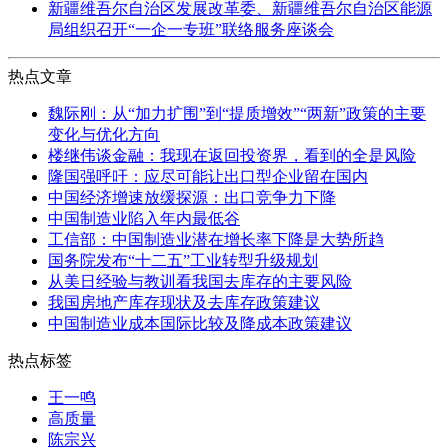
新疆维吾尔自治区发展改革委、新疆维吾尔自治区能源
局组织召开“一企一专班”联络服务座谈会
热点文章
魏际刚：从“加力扩围”到“提质增效”“两新”政策的主要
变化与优化方向
楼继伟谈金融：我现在返回投资界，看到的全是风险
隆国强呼吁：应尽可能让出口型企业留在国内
中国经济增速放缓探源：出口竞争力下降
中国制造业陷入年内最低谷
工信部：中国制造业潜在增长率下降是大势所趋
国务院发布“十二五”工业转型升级规划
从美日经验与教训看我国去库存的主要风险
我国房地产库存现状及去库存政策建议
中国制造业成本国际比较及降成本政策建议
热点标签
王一鸣
高质量
陈宗兴