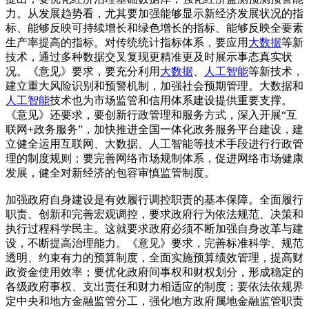
力。从发展趋势看，尤其要加强能够显示新经济发展状况的指
标、能够反映可持续增长和绿色增长的指标、能够反映全要素
生产率提高的指标。对传统统计指标体系，要应用
大数据
等新
技术，通过多种数据交叉复现更精准更及时展示事态真实状
况。《意见》要求，要充分利用
大数据
、
人工智能
等新技术，
建立重大风险识别和预警机制，加强社会预期管理。大数据和
人工智能
技术也为市场监管和信用体系建设提供重要支撑。
《意见》还要求，要创新行政管理和服务方式，深入开展“互
联网+政务服务”，加快推进全国一体化政务服务平台建设，建
立健全运用互联网、大数据、人工智能等技术手段进行行政管
理的制度规则；要完善网络市场规制体系，促进网络市场健康
发展，健全对新经济的包容审慎监管制度。
加强政府自身建设是有效履行调控职责的基本保障。全面履行
职责、创新和完善宏观调控，要求政府行为依法规范、决策和
执行过程科学民主。这就要求政府必须不断加强自身改革与建
设，不断提高治理能力。《意见》要求，完善标准科学、规范
透明、约束有力的预算制度，全面实施预算绩效管理，提高财
政资金使用效率；要优化政府间事权和财权划分，形成稳定的
各级政府事权、支出责任和财力相适应的制度；要依法依规界
定中央和地方金融监管分工，强化地方政府属地金融监管职责