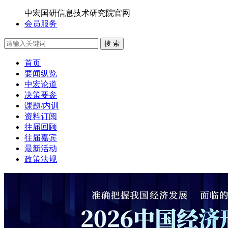
中宏国研信息技术研究院官网
会员服务
搜 索
首页
要闻纵览
中宏论道
决策要参
课题/内训
资料订阅
往届回顾
往届嘉宾
最新活动
政策法规