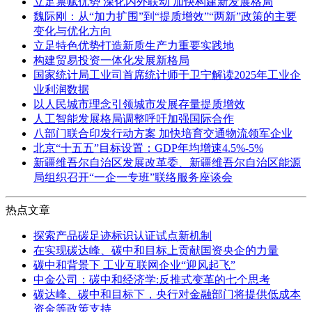
立足禀赋优势 深化内外联动 加快构建新发展格局
魏际刚：从“加力扩围”到“提质增效”“两新”政策的主要
变化与优化方向
立足特色优势打造新质生产力重要实践地
构建贸易投资一体化发展新格局
国家统计局工业司首席统计师于卫宁解读2025年工业企
业利润数据
以人民城市理念引领城市发展存量提质增效
人工智能发展格局调整呼吁加强国际合作
八部门联合印发行动方案 加快培育交通物流领军企业
北京“十五五”目标设置：GDP年均增速4.5%-5%
新疆维吾尔自治区发展改革委、新疆维吾尔自治区能源
局组织召开“一企一专班”联络服务座谈会
热点文章
探索产品碳足迹标识认证试点新机制
在实现碳达峰、碳中和目标上贡献国资央企的力量
碳中和背景下 工业互联网企业“迎风起飞”
中金公司：碳中和经济学:反推式变革的七个思考
碳达峰、碳中和目标下，央行对金融部门将提供低成本
资金等政策支持