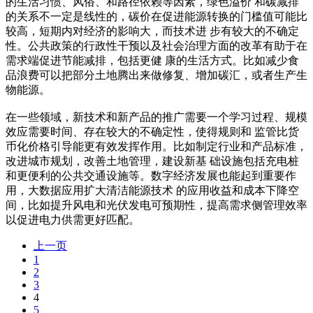
的生活习惯、风俗、和路径依赖等因素，绿色溢价 和碳减排
的关系不一定是线性的，碳价在促进能源转换的门槛值可能比
较高，短期内对经济的影响大，而技术进 步有较大的不确定
性。公共政策的行政性干预以及社会治理方面的改革有助于在
需求端促进节能减排，包括更健 康的生活方式。比如减少食
品浪费可以把部分土地腾出来做修复、增加碳汇，或者生产生
物能源。
在一些领域，新技术和新产品的推广需要一个学习过程、规模
效应需要时间、存在较大的不确定性，使得规则和 监管比货
币化价格引导能更有效发挥作用。比如制定行业和产品标准，
改进城市规划，改善土地管理，建设新基 础设施包括充电桩
和更便利的公共交通设施等。数字经济发展也能起到重要作
用，大数据应用扩大清洁能源技术 的应用收益和成本下降空
间，比如提升风电和光伏发电可预期性，提高需求侧管理效率
以促进电力供需更好匹配。
上一页
1
2
3
4
5