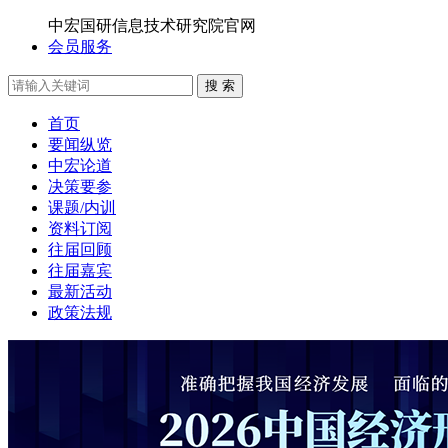
中宏国研信息技术研究院官网
会员服务
搜 索
首页
要闻纵览
中宏论道
决策要参
课题/内训
资料订阅
往届回顾
往届嘉宾
最新活动
政策法规