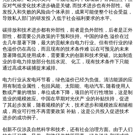
应对气候变化技术进步确是关键, 而技术进步也有外部性。研
发投入和失败的风险由个体承担，成果可能使整个社会受益，
导致私人部门的研发投 入低于社会福利要求的水平。
碳排放和技术进步都有外部性，前者是负外部性，后者是正外
部性，都需要公共政策的干预和扶持。中国的绿色 溢价在过
去几年显著下降，最大的贡献来自电力行业。但有些行业的绿
色溢价仍在高位，而且现有的技术条件难 以在可预见的未来
显著降低其使用成本，需要重大的创新和技术突破。比如制造
业的非电力排放部分包括水泥、 化工，现有技术条件下只能
通过高成本碳捕捉来减排。
电力行业从发电环节看，绿色溢价已经为负值。清洁能源的应
用有制造业属性，包括风能、太阳能、电动汽车, 随着使用人
数或产量的增加，单位成本下降，项目的可行性增加，这是制
造业的规模效应。中国在早期对光伏产 业的补贴扶持，促进
了其起步发展，随着规模的扩大，技术进步和规模效应相辅相
成，商业可行性不再需要政策 补贴，这是公共投入促进技术
进步的成功例子。
创新不仅涉及自然科学和技术，还有社会治理方面。由于人们