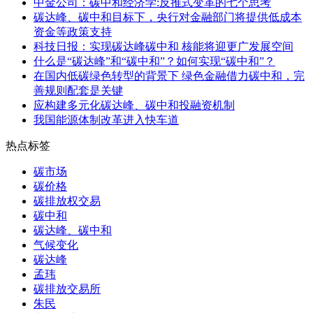
中金公司：碳中和经济学:反推式变革的七个思考
碳达峰、碳中和目标下，央行对金融部门将提供低成本
资金等政策支持
科技日报：实现碳达峰碳中和 核能将迎更广发展空间
什么是“碳达峰”和“碳中和”？如何实现“碳中和”？
在国内低碳绿色转型的背景下 绿色金融借力碳中和，完
善规则配套是关键
应构建多元化碳达峰、碳中和投融资机制
我国能源体制改革进入快车道
热点标签
碳市场
碳价格
碳排放权交易
碳中和
碳达峰、碳中和
气候变化
碳达峰
孟玮
碳排放交易所
朱民