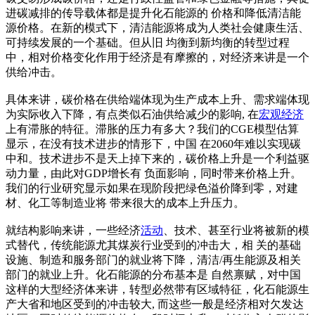
进碳减排的传导载体都是提升化石能源的 价格和降低清洁能
源价格。在新的模式下，清洁能源将成为人类社会健康生活、
可持续发展的一个基础。但从旧 均衡到新均衡的转型过程
中，相对价格变化作用于经济是有摩擦的，对经济来讲是一个
供给冲击。
具体来讲，碳价格在供给端体现为生产成本上升、需求端体现
为实际收入下降，有点类似石油供给减少的影响, 在
宏观经济
上有滞胀的特征。滞胀的压力有多大？我们的CGE模型估算
显示，在没有技术进步的情形下，中国 在2060年难以实现碳
中和。技术进步不是天上掉下来的，碳价格上升是一个利益驱
动力量，由此对GDP增长有 负面影响，同时带来价格上升。
我们的行业研究显示如果在现阶段把绿色溢价降到零，对建
材、化工等制造业将 带来很大的成本上升压力。
就结构影响来讲，一些经济
活动
、技术、甚至行业将被新的模
式替代，传统能源尤其煤炭行业受到的冲击大，相 关的基础
设施、制造和服务部门的就业将下降，清洁/再生能源及相关
部门的就业上升。化石能源的分布基本是 自然禀赋，对中国
这样的大型经济体来讲，转型必然带有区域特征，化石能源生
产大省和地区受到的冲击较大, 而这些一般是经济相对欠发达