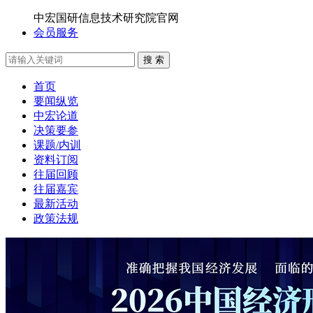
中宏国研信息技术研究院官网
会员服务
搜 索
首页
要闻纵览
中宏论道
决策要参
课题/内训
资料订阅
往届回顾
往届嘉宾
最新活动
政策法规