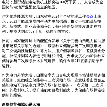
电站；新型储能电站装机规模突破160万千瓦，广东省成为全
国储能电池产业配套最全的地区。
作为传统能源大省，山东省在2024年全省能源工作
会议
上表
示，2023年能源发展内生动力更加强劲，推动一批能源新技
术、新模式、新业态蓬勃兴起，特别是新型储能发展走在前
列，规模达到375万千瓦，稳居全国首位。
日前，国家能源局山西能监办发布《关于完善山西电力辅助服
务市场有关事项的通知》，鼓励独立储能参与二次调频市场，
对二次调频性能指标计算方法、用户侧削峰填谷、差额资金分
配、补偿原则等内容进行明确和细化，要求调度机构加快独立
储能参与二次调频技术系统建设，确保今年7月底前启动结算
运行。
作为电力外输大省，山西省率先出台电力现货市场辅助服务相
关规则，鼓励独立储能参与二次调频市场。这意味着山西独立
储能电站可形成电力现货市场+辅助服务（一次调频、二次调
频）的盈利模式，提升储能项目盈利能力，为储能市场探索提
供新的经验。
新型储能领域仍是蓝海