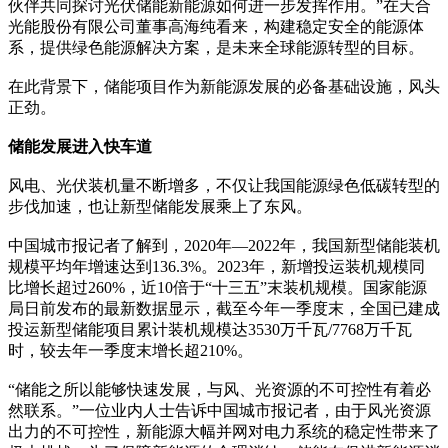
伙伴共同探讨光伏储能新能源如何进一步发挥作用。”在天合
光能股份有限公司董事高海纯看来，构建稳定安全的能源体
系，提供绿色能源解决方案，是未来全球能源转型的目标。
在此背景下，储能项目作为新能源发展的必备基础设施，风头
正劲。
储能发展进入快车道
风电、光伏装机量不断增多，不仅让我国能源绿色低碳转型的
步伐加速，也让新型储能发展乘上了东风。
中国城市报记者了解到，2020年—2022年，我国新型储能装机
规模平均年增速达到136.3%。2023年，新增投运装机规模同
比增长超过260%，近10倍于“十三五”末装机规模。国家能源
局日前发布的最新数据显示，截至今年一季度末，全国已建成
投运新型储能项目累计装机规模达3530万千瓦/7768万千瓦
时，较去年一季度末增长超210%。
“储能之所以能够快速发展，与风、光资源的不可控性有着必
然联系。”一位业内人士告诉中国城市报记者，由于风光资源
出力的不可控性，新能源大幅并网对电力系统的稳定性带来了