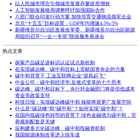
以人民城市理念引领城市发展存量提质增效
人工智能发展格局调整呼吁加强国际合作
八部门联合印发行动方案 加快培育交通物流领军企业
北京“十五五”目标设置：GDP年均增速4.5%-5%
新疆维吾尔自治区发展改革委、新疆维吾尔自治区能源
局组织召开“一企一专班”联络服务座谈会
热点文章
探索产品碳足迹标识认证试点新机制
在实现碳达峰、碳中和目标上贡献国资央企的力量
碳中和背景下 工业互联网企业“迎风起飞”
中金公司：碳中和经济学:反推式变革的七个思考
碳达峰、碳中和目标下，央行对金融部门将提供低成本
资金等政策支持
科技日报：实现碳达峰碳中和 核能将迎更广发展空间
什么是“碳达峰”和“碳中和”？如何实现“碳中和”？
在国内低碳绿色转型的背景下 绿色金融借力碳中和，完
善规则配套是关键
应构建多元化碳达峰、碳中和投融资机制
我国能源体制改革进入快车道