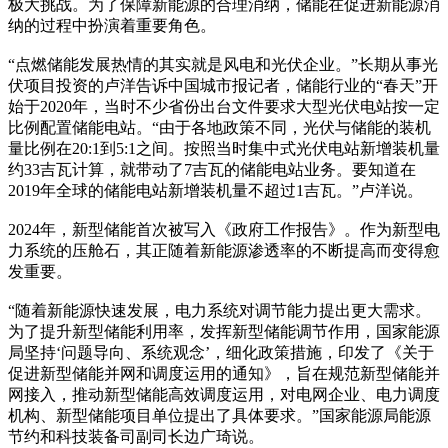
极大挑战。为了保障新能源的合理消纳，储能在促进新能源消
纳的过程中扮演着重要角色。
“点燃储能发展热情的其实就是风电和光伏企业。”长期从事光
伏项目投资的卢洋告诉中国城市报记者，储能行业的“春天”开
始于2020年，当时不少省份出台文件要求大型光伏电站按一定
比例配置储能电站。“由于各地政策不同，光伏与储能的装机
量比例在20:1到5:1之间。按照当时集中式光伏电站新增装机量
约33吉瓦计算，就带动了7吉瓦的储能电站业务。要知道在
2019年全球的储能电站新增装机量不超过1吉瓦。”卢洋说。
2024年，新型储能首次被写入《政府工作报告》。作为新型电
力系统的压舱石，其正随着新能源渗透率的不断提高而变得愈
发重要。
“随着新能源快速发展，电力系统对调节能力提出更大需求。
为了提升新型储能利用率，发挥新型储能调节作用，国家能源
局坚持‘问题导向、系统观念’，细化政策措施，印发了《关于
促进新型储能并网和调度运用的通知》，旨在规范新型储能并
网接入，推动新型储能高效调度运用，对电网企业、电力调度
机构、新型储能项目单位提出了具体要求。”国家能源局能源
节约和科技装备司副司长边广琦说。