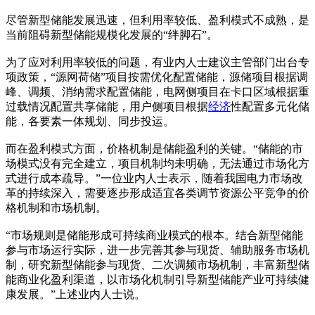
尽管新型储能发展迅速，但利用率较低、盈利模式不成熟，是
当前阻碍新型储能规模化发展的“绊脚石”。
为了应对利用率较低的问题，有业内人士建议主管部门出台专
项政策，“源网荷储”项目按需优化配置储能，源储项目根据调
峰、调频、消纳需求配置储能，电网侧项目在卡口区域根据重
过载情况配置共享储能，用户侧项目根据
经济
性配置多元化储
能，各要素一体规划、同步投运。
而在盈利模式方面，价格机制是储能盈利的关键。“储能的市
场模式没有完全建立，项目机制均未明确，无法通过市场化方
式进行成本疏导。”一位业内人士表示，随着我国电力市场改
革的持续深入，需要逐步形成适宜各类调节资源公平竞争的价
格机制和市场机制。
“市场规则是储能形成可持续商业模式的根本。结合新型储能
参与市场运行实际，进一步完善其参与现货、辅助服务市场机
制，研究新型储能参与现货、二次调频市场机制，丰富新型储
能商业化盈利渠道，以市场化机制引导新型储能产业可持续健
康发展。”上述业内人士说。