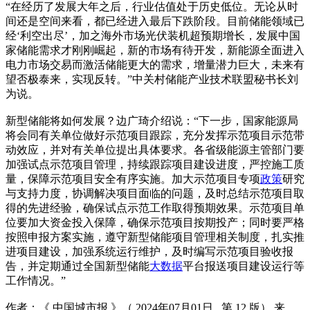
“在经历了发展大年之后，行业估值处于历史低位。无论从时
间还是空间来看，都已经进入最后下跌阶段。目前储能领域已
经‘利空出尽’，加之海外市场光伏装机超预期增长，发展中国
家储能需求才刚刚崛起，新的市场有待开发，新能源全面进入
电力市场交易而激活储能更大的需求，增量潜力巨大，未来有
望否极泰来，实现反转。”中关村储能产业技术联盟秘书长刘
为说。
新型储能将如何发展？边广琦介绍说：“下一步，国家能源局
将会同有关单位做好示范项目跟踪，充分发挥示范项目示范带
动效应，并对有关单位提出具体要求。各省级能源主管部门要
加强试点示范项目管理，持续跟踪项目建设进度，严控施工质
量，保障示范项目安全有序实施。加大示范项目专项
政策
研究
与支持力度，协调解决项目面临的问题，及时总结示范项目取
得的先进经验，确保试点示范工作取得预期效果。示范项目单
位要加大资金投入保障，确保示范项目按期投产；同时要严格
按照申报方案实施，遵守新型储能项目管理相关制度，扎实推
进项目建设，加强系统运行维护，及时编写示范项目验收报
告，并定期通过全国新型储能
大数据
平台报送项目建设运行等
工作情况。”
作者：《 中国城市报 》（ 2024年07月01日 第 12 版） 来