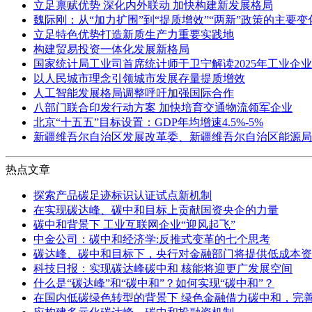
立足禀赋优势 深化内外联动 加快构建新发展格局
魏际刚：从“加力扩围”到“提质增效”“两新”政策的主要
立足特色优势打造新质生产力重要实践地
构建贸易投资一体化发展新格局
国家统计局工业司首席统计师于卫宁解读2025年工业企
以人民城市理念引领城市发展存量提质增效
人工智能发展格局调整呼吁加强国际合作
八部门联合印发行动方案 加快培育交通物流领军企业
北京“十五五”目标设置：GDP年均增速4.5%-5%
新疆维吾尔自治区发展改革委、新疆维吾尔自治区能源局
热点文章
探索产品碳足迹标识认证试点新机制
在实现碳达峰、碳中和目标上贡献国资央企的力量
碳中和背景下 工业互联网企业“迎风起飞”
中金公司：碳中和经济学:反推式变革的七个思考
碳达峰、碳中和目标下，央行对金融部门将提供低成本资
科技日报：实现碳达峰碳中和 核能将迎更广发展空间
什么是“碳达峰”和“碳中和”？如何实现“碳中和”？
在国内低碳绿色转型的背景下 绿色金融借力碳中和，完