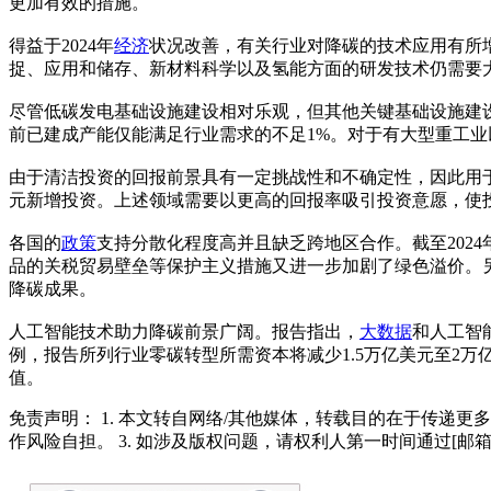
更加有效的措施。
得益于2024年
经济
状况改善，有关行业对降碳的技术应用有所
捉、应用和储存、新材料科学以及氢能方面的研发技术仍需要
尽管低碳发电基础设施建设相对乐观，但其他关键基础设施建设的
前已建成产能仅能满足行业需求的不足1%。对于有大型重工
由于清洁投资的回报前景具有一定挑战性和不确定性，因此用于规
元新增投资。上述领域需要以更高的回报率吸引投资意愿，使投
各国的
政策
支持分散化程度高并且缺乏跨地区合作。截至202
品的关税贸易壁垒等保护主义措施又进一步加剧了绿色溢价。
降碳成果。
人工智能技术助力降碳前景广阔。报告指出，
大数据
和人工智
例，报告所列行业零碳转型所需资本将减少1.5万亿美元至2万
值。
免责声明： 1. 本文转自网络/其他媒体，转载目的在于传递更
作风险自担。 3. 如涉及版权问题，请权利人第一时间通过[邮箱