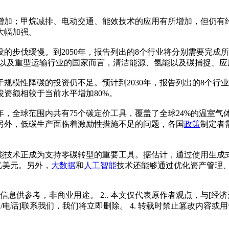
增加；甲烷减排、电动交通、能效技术的应用有所增加，但仍有
大幅加强。
步伐缓慢。到2050年，报告列出的8个行业将分别需要完成所
业以及重型运输行业的国家而言，清洁能源、氢能以及碳捕捉、应
模性降碳的投资仍不足。预计到2030年，报告列出的8个行业
资额相较于当前水平增加80%。
4年，全球范围内共有75个碳定价工具，覆盖了全球24%的温室
另外，低碳生产面临着激励性措施不足的问题，各国
政策
制定者
能技术正成为支持零碳转型的重要工具。据估计，通过使用生成式
亿美元。另外，
大数据
和
人工智能
技术还能够通过优化资产管理
多信息供参考，非商业用途。 2.. 本文仅代表原作者观点，与[
/电话]联系我们，我们将立即删除。 4. 转载时禁止篡改内容或