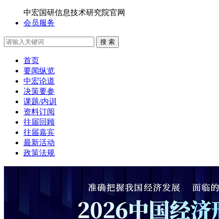
中宏国研信息技术研究院官网
会员服务
搜 索
首页
要闻纵览
中宏论道
决策要参
课题/内训
资料订阅
往届回顾
往届嘉宾
最新活动
政策法规