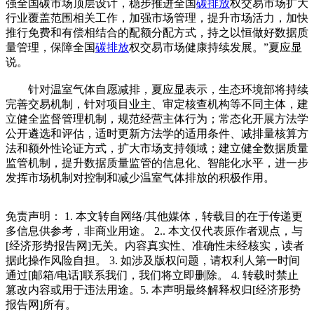
强全国碳市场顶层设计，稳步推进全国
碳排放
权交易市场扩大
行业覆盖范围相关工作，加强市场管理，提升市场活力，加快
推行免费和有偿相结合的配额分配方式，持之以恒做好数据质
量管理，保障全国
碳排放
权交易市场健康持续发展。”夏应显
说。
针对温室气体自愿减排，夏应显表示，生态环境部将持续
完善交易机制，针对项目业主、审定核查机构等不同主体，建
立健全监督管理机制，规范经营主体行为；常态化开展方法学
公开遴选和评估，适时更新方法学的适用条件、减排量核算方
法和额外性论证方式，扩大市场支持领域；建立健全数据质量
监管机制，提升数据质量监管的信息化、智能化水平，进一步
发挥市场机制对控制和减少温室气体排放的积极作用。
免责声明： 1. 本文转自网络/其他媒体，转载目的在于传递更
多信息供参考，非商业用途。 2.. 本文仅代表原作者观点，与
[经济形势报告网]无关。内容真实性、准确性未经核实，读者
据此操作风险自担。 3. 如涉及版权问题，请权利人第一时间
通过[邮箱/电话]联系我们，我们将立即删除。 4. 转载时禁止
篡改内容或用于违法用途。5. 本声明最终解释权归[经济形势
报告网]所有。