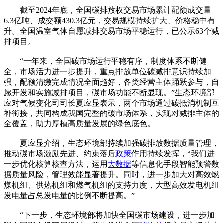
截至2024年底，全国碳排放权交易市场累计配额成交量
6.3亿吨、成交额430.3亿元，交易规模持续扩大、价格稳中有
升。全国温室气体自愿减排交易市场平稳运行，已公示63个减
排项目。
“一年来，全国碳市场运行平稳有序，制度体系不断健
全，市场活力进一步提升，重点排放单位碳减排意识持续加
强，配额清缴完成情况全面趋好，各类经营主体踊跃参与，自
愿开发和实施减排项目，碳市场功能不断显现。”生态环境部
应对气候变化司司长夏应显表示，两个市场通过碳抵消机制互
补衔接，共同构成我国完整的碳市场体系，实现对减排主体的
全覆盖，助力厚植高质量发展的绿色底色。
夏应显介绍，生态环境部持续加强碳排放数据质量管理，
推动碳市场激励先进、约束落后
政策
作用持续发挥，“我们进
一步优化核算核查方法，运用
大数据
等信息化手段智能预警数
据质量风险，管理效能显著提升。同时，进一步加大对高效燃
煤机组、供热机组和燃气机组的支持力度，大型高效发电机组
发电量占总发电量的比例不断提高。”
“下一步，生态环境部将加快全国碳市场建设，进一步加