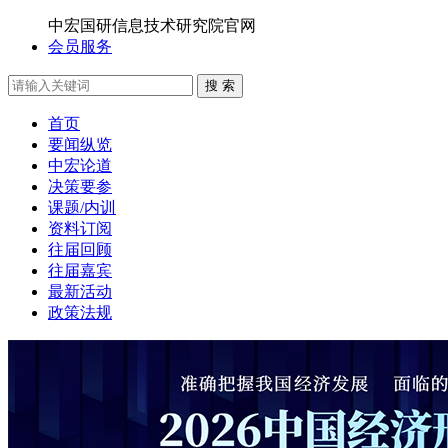
中宏国研信息技术研究院官网
会员服务
搜 索
首页
要闻纵览
中宏论道
决策要参
课题/内训
资料订阅
往届回顾
往届嘉宾
最新活动
政策法规