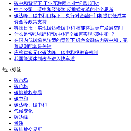
碳中和背景下 工业互联网企业“迎风起飞”
中金公司：碳中和经济学:反推式变革的七个思考
碳达峰、碳中和目标下，央行对金融部门将提供低成本
资金等政策支持
科技日报：实现碳达峰碳中和 核能将迎更广发展空间
什么是“碳达峰”和“碳中和”？如何实现“碳中和”？
在国内低碳绿色转型的背景下 绿色金融借力碳中和，完
善规则配套是关键
应构建多元化碳达峰、碳中和投融资机制
我国能源体制改革进入快车道
热点标签
碳市场
碳价格
碳排放权交易
碳中和
碳达峰、碳中和
气候变化
碳达峰
孟玮
碳排放交易所