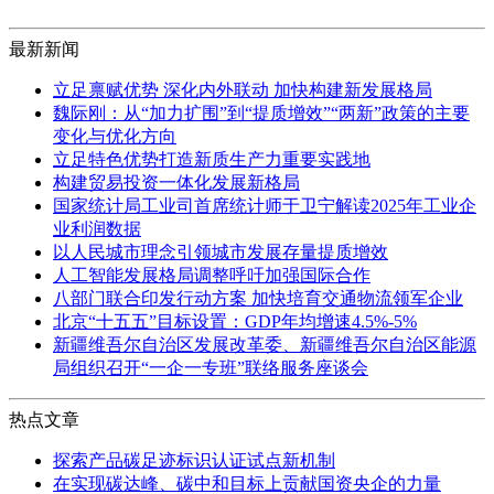
最新新闻
立足禀赋优势 深化内外联动 加快构建新发展格局
魏际刚：从“加力扩围”到“提质增效”“两新”政策的主要
变化与优化方向
立足特色优势打造新质生产力重要实践地
构建贸易投资一体化发展新格局
国家统计局工业司首席统计师于卫宁解读2025年工业企
业利润数据
以人民城市理念引领城市发展存量提质增效
人工智能发展格局调整呼吁加强国际合作
八部门联合印发行动方案 加快培育交通物流领军企业
北京“十五五”目标设置：GDP年均增速4.5%-5%
新疆维吾尔自治区发展改革委、新疆维吾尔自治区能源
局组织召开“一企一专班”联络服务座谈会
热点文章
探索产品碳足迹标识认证试点新机制
在实现碳达峰、碳中和目标上贡献国资央企的力量