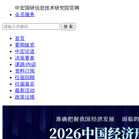
中宏国研信息技术研究院官网
会员服务
搜 索
首页
要闻纵览
中宏论道
决策要参
课题/内训
资料订阅
往届回顾
往届嘉宾
最新活动
政策法规