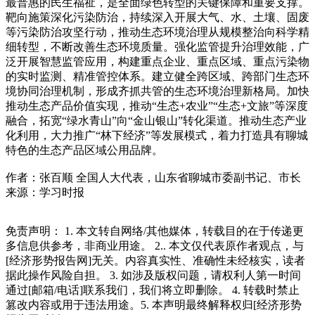
最普惠的民生福祉，是全面绿色转型的关键保障和重要支撑。
靶向施策深化污染防治，持续深入开展大气、水、土壤、固废
等污染防治攻坚行动，推动生态环境治理从规模整治向科学精
细转型，不断改善生态环境质量。强化监管提升治理效能，广
泛开展智慧监管应用，构建重点企业、重点区域、重点污染物
的实时监测、精准管控体系。建立健全跨区域、跨部门生态环
境协同治理机制，形成齐抓共管的生态环境治理新格局。加快
推动生态产品价值实现，推动“生态+农业”“生态+文旅”等深度
融合，拓宽“绿水青山”向“金山银山”转化渠道。推动生态产业
化利用，大力推广“林下经济”等发展模式，着力打造具有聊城
特色的生态产品区域公用品牌。
作者：张百顺 全国人大代表，山东省聊城市委副书记、市长
来源：学习时报
免责声明： 1. 本文转自网络/其他媒体，转载目的在于传递更
多信息供参考，非商业用途。 2.. 本文仅代表原作者观点，与
[经济形势报告网]无关。内容真实性、准确性未经核实，读者
据此操作风险自担。 3. 如涉及版权问题，请权利人第一时间
通过[邮箱/电话]联系我们，我们将立即删除。 4. 转载时禁止
篡改内容或用于违法用途。5. 本声明最终解释权归[经济形势