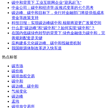
碳中和背景下 工业互联网企业“迎风起飞”
中金公司：碳中和经济学:反推式变革的七个思考
碳达峰、碳中和目标下，央行对金融部门将提供低成本
资金等政策支持
科技日报：实现碳达峰碳中和 核能将迎更广发展空间
什么是“碳达峰”和“碳中和”？如何实现“碳中和”？
在国内低碳绿色转型的背景下 绿色金融借力碳中和，完
善规则配套是关键
应构建多元化碳达峰、碳中和投融资机制
我国能源体制改革进入快车道
热点标签
碳市场
碳价格
碳排放权交易
碳中和
碳达峰、碳中和
气候变化
碳达峰
孟玮
碳排放交易所