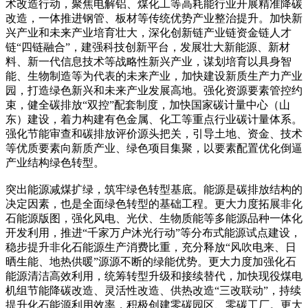
术改造行动，聚焦电解铝、煤化工等高耗能行业开展精准降碳
改造，一体推进钢管、板材等传统优势产业整治提升。加快新
兴产业和未来产业培育壮大，深化创新链产业链资金链人才
链“四链融合”，建强科技创新平台，发展壮大新能源、新材
料、新一代信息技术等战略性新兴产业，谋划培育以具身智
能、生物制造等为代表的未来产业，加快建设新质生产力产业
园，打造绿色新兴和未来产业发展高地。强化资源要素管控约
束，健全碳排放“双控”配套制度，加快国家碳计量中心（山
东）建设，着力构建有色金属、化工等重点行业碳计量体系。
强化节能审查和碳排放评价源头把关，引导土地、资金、技术
等优质要素向新质产业、绿色项目集聚，以要素配置优化倒逼
产业结构绿色转型。
突出能源减煤扩绿，筑牢绿色转型基底。能源是碳排放结构的
决定因素，也是全面绿色转型的基础工程。更大力度拓展非化
石能源版图，强化风电、光伏、生物质能等多能源品种一体化
开发利用，推进“千家万户沐光行动”等分布式能源试点建设，
稳步提升非化石能源生产消费比重，充分释放“风吹电来、日
晒生能、地热供暖”源源不断的绿能优势。更大力度加强化石
能源清洁高效利用，统筹转型升级和接续替代，加快现役煤电
机组节能降碳改造、灵活性改造、供热改造“三改联动”，持续
提升化石能源利用效率，积极创建零碳园区、零碳工厂。更大