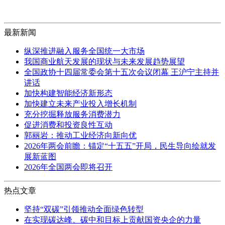
最新新闻
纵深推进融入服务全国统一大市场
我国商业航天发展的现状与未来发展趋势展望
全国政协十四届常委会第十五次会议闭幕 王沪宁主持并
讲话
加快构建智能经济新形态
加快建立未来产业投入增长机制
充分挖掘释放服务消费潜力
促进消费和投资良性互动
郭丽岩：推动工业经济向新向优
2026年两会前瞻：锚定“十五五”开局，民生导向绘就发
展新蓝图
2026年全国两会即将召开
热点文章
坚持“双碳”引领推动全面绿色转型
在实现碳达峰、碳中和目标上贡献国资央企的力量