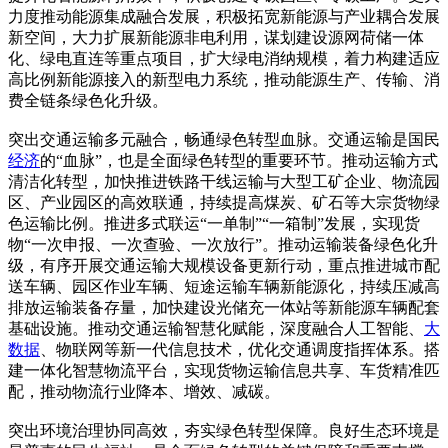
力度推动能源集成融合发展，积极拓宽新能源与产业耦合发展
新空间，大力扩展新能源非电利用，谋划建设源网荷储一体
化、绿电直连等重点项目，扩大绿电消纳规模，着力构建适应
高比例新能源接入的新型电力系统，推动能源生产、传输、消
费全链条绿色化升级。
突出交通运输多元融合，畅通绿色转型血脉。交通运输是国民
经济
的“血脉”，也是全面绿色转型的重要环节。推动运输方式
清洁化转型，加快推进铁路干线运输与大型工矿企业、物流园
区、产业园区的高效联通，持续提高煤炭、矿石等大宗货物绿
色运输比例。推进多式联运“一单制”“一箱制”发展，实现货
物“一次申报、一次查验、一次放行”。推动运输装备绿色化升
级，有序开展交通运输大规模设备更新行动，重点推进城市配
送车辆、园区作业车辆、短途运输车辆新能源化，持续压减高
排放运输装备存量，加快建设光储充一体站等新能源车辆配套
基础设施。推动交通运输智慧化赋能，深度融合人工智能、
大
数据
、物联网等新一代信息技术，优化交通调度指挥体系。搭
建一体化智慧物流平台，实现货物运输信息共享、车货精准匹
配，推动物流行业降本、增效、减碳。
突出环境治理协同高效，夯实绿色转型保障。良好生态环境是