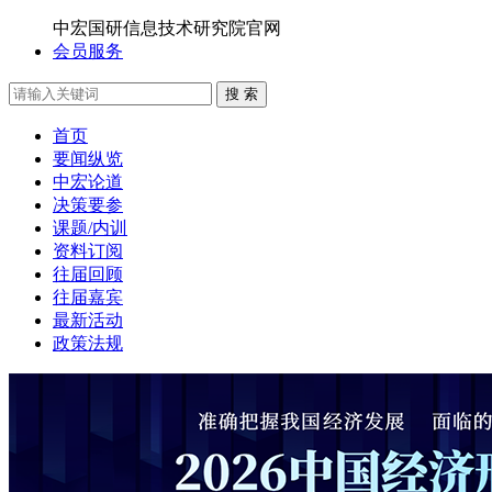
中宏国研信息技术研究院官网
会员服务
搜 索
首页
要闻纵览
中宏论道
决策要参
课题/内训
资料订阅
往届回顾
往届嘉宾
最新活动
政策法规