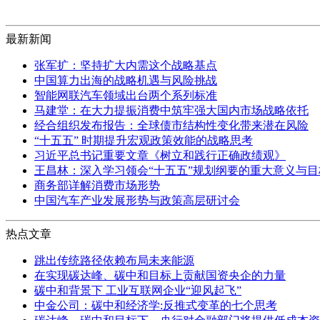
最新新闻
张军扩：坚持扩大内需这个战略基点
中国算力出海的战略机遇与风险挑战
智能网联汽车领域出台两个系列标准
马建堂：在大力提振消费中筑牢强大国内市场战略依托
经合组织发布报告：全球债市结构性变化带来潜在风险
“十五五” 时期提升宏观政策效能的战略思考
习近平总书记重要文章《树立和践行正确政绩观》
王昌林：深入学习领会“十五五”规划纲要的重大意义与目
商务部详解消费市场形势
中国汽车产业发展形势与政策高层研讨会
热点文章
跳出传统路径依赖布局未来能源
在实现碳达峰、碳中和目标上贡献国资央企的力量
碳中和背景下 工业互联网企业“迎风起飞”
中金公司：碳中和经济学:反推式变革的七个思考