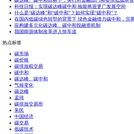
碳达峰、碳中和目标下，央行对金融部门将提供低成本资
科技日报：实现碳达峰碳中和 核能将迎更广发展空间
什么是“碳达峰”和“碳中和”？如何实现“碳中和”？
在国内低碳绿色转型的背景下 绿色金融借力碳中和，完
应构建多元化碳达峰、碳中和投融资机制
我国能源体制改革进入快车道
热点标签
碳市场
碳价格
碳排放权交易
碳中和
碳达峰、碳中和
气候变化
碳达峰
孟玮
碳排放交易所
朱民
中国经济
碳交易
低碳技术