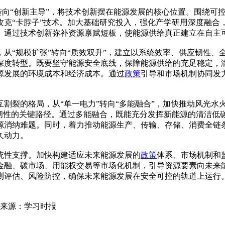
”转向“创新主导”，将技术创新摆在能源发展的核心位置。围绕
攻克“卡脖子”技术。加大基础研究投入，强化产学研用深度融合
。通过技术创新弥补资源禀赋短板，使能源供给真正建立在自主
从“规模扩张”转向“质效双升”，建立以系统效率、供应韧性、
深度转型。既要坚守能源安全底线，保障能源供给的充足稳定，
源发展的环境成本和经济成本。通过
政策
引导和市场机制协同发
割裂的格局，从“单一电力”转向“多能融合”，加快推动风光水
统韧性的关键路径。通过多能融合，既能充分发挥新能源的清洁低
源消纳难题。同时，着力推动能源生产、传输、存储、消费全链
久动力。
统性支撑。加快构建适应未来能源发展的
政策
体系、市场机制和
金融、碳市场、用能权交易等市场化机制，引导资源要素向未来
测评估、风险防控，确保未来能源发展在安全可控的轨道上运行
 来源：学习时报