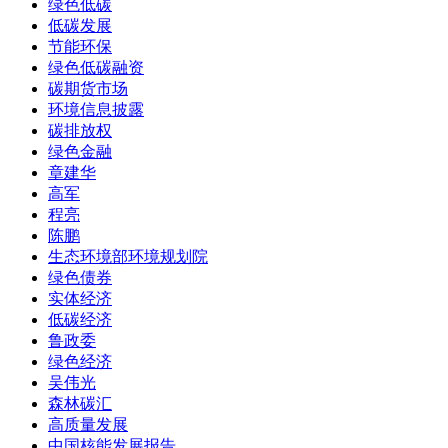
绿色低碳
低碳发展
节能环保
绿色低碳融资
碳期货市场
环境信息披露
碳排放权
绿色金融
章建华
高军
程亮
陈鹏
生态环境部环境规划院
绿色债券
实体经济
低碳经济
鲁政委
绿色经济
吴伟光
森林碳汇
高质量发展
中国核能发展报告