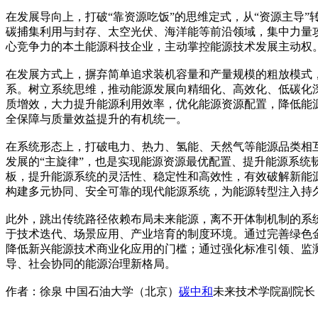
在发展导向上，打破“靠资源吃饭”的思维定式，从“资源主导
碳捕集利用与封存、太空光伏、海洋能等前沿领域，集中力量
心竞争力的本土能源科技企业，主动掌控能源技术发展主动权
在发展方式上，摒弃简单追求装机容量和产量规模的粗放模式，
系。树立系统思维，推动能源发展向精细化、高效化、低碳化
质增效，大力提升能源利用效率，优化能源资源配置，降低能
全保障与质量效益提升的有机统一。
在系统形态上，打破电力、热力、氢能、天然气等能源品类相互
发展的“主旋律”，也是实现能源资源最优配置、提升能源系
板，提升能源系统的灵活性、稳定性和高效性，有效破解新能
构建多元协同、安全可靠的现代能源系统，为能源转型注入持
此外，跳出传统路径依赖布局未来能源，离不开体制机制的系
于技术迭代、场景应用、产业培育的制度环境。通过完善绿色
降低新兴能源技术商业化应用的门槛；通过强化标准引领、监
导、社会协同的能源治理新格局。
作者：徐泉 中国石油大学（北京）
碳中和
未来技术学院副院长