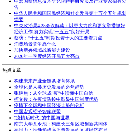
中宏国研信息技术研究院特聘研究员及行业专家招募公
告
中华人民共和国国民经济和社会发展第十五个五年规划
纲要
中央政治局4.28会议解读：以更大力度和更实举措抓好
经济工作 努力实现“十五五”良好开局
蔡昉：“十五五”时期投资于人的主要着力点
消费场景竞争靠什么
加快新兴领域战略能力建设
2026年一季度经济开局五大亮点
热点文章
构建未来产业全链条培育体系
全球化是人类历史发展的必然趋势
张继焦：从全球战“疫”中读懂中国自信
柯文俊：在疫情防控中彰显中国制度优势
疫情下全球和中国经济走势的分析
中国宏观经济智库联盟
“疫情后时代”的中国与世界
南京大学孔令池：构建长三角区域创新共同体
高国力：推动形成高质量发展的区域经济布局