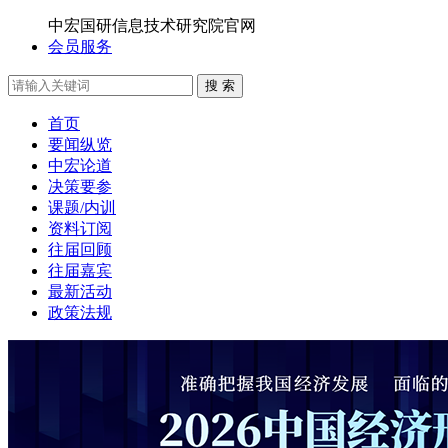
中宏国研信息技术研究院官网
会员服务
搜 索
首页
要闻纵览
中宏论道
决策要参
课题/内训
资料订阅
往届回顾
往届嘉宾
最新活动
政策法规