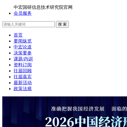
中宏国研信息技术研究院官网
会员服务
搜 索
首页
要闻纵览
中宏论道
决策要参
课题/内训
资料订阅
往届回顾
往届嘉宾
最新活动
政策法规