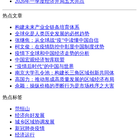
2026年一季度经济开局五大亮点
热点文章
构建未来产业全链条培育体系
全球化是人类历史发展的必然趋势
张继焦：从全球战“疫”中读懂中国自信
柯文俊：在疫情防控中彰显中国制度优势
疫情下全球和中国经济走势的分析
中国宏观经济智库联盟
“疫情后时代”的中国与世界
南京大学孔令池：构建长三角区域创新共同体
高国力：推动形成高质量发展的区域经济布局
佘颖：操纵价格的垄断行为是市场秩序之大害
热点标签
范恒山
经济向好发展
城乡区域协调发展
新冠肺炎疫情
经济运行