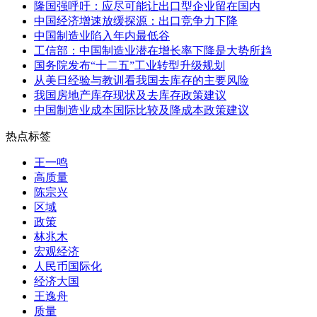
隆国强呼吁：应尽可能让出口型企业留在国内
中国经济增速放缓探源：出口竞争力下降
中国制造业陷入年内最低谷
工信部：中国制造业潜在增长率下降是大势所趋
国务院发布“十二五”工业转型升级规划
从美日经验与教训看我国去库存的主要风险
我国房地产库存现状及去库存政策建议
中国制造业成本国际比较及降成本政策建议
热点标签
王一鸣
高质量
陈宗兴
区域
政策
林兆木
宏观经济
人民币国际化
经济大国
王逸舟
质量