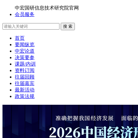
中宏国研信息技术研究院官网
会员服务
搜 索
首页
要闻纵览
中宏论道
决策要参
课题/内训
资料订阅
往届回顾
往届嘉宾
最新活动
政策法规