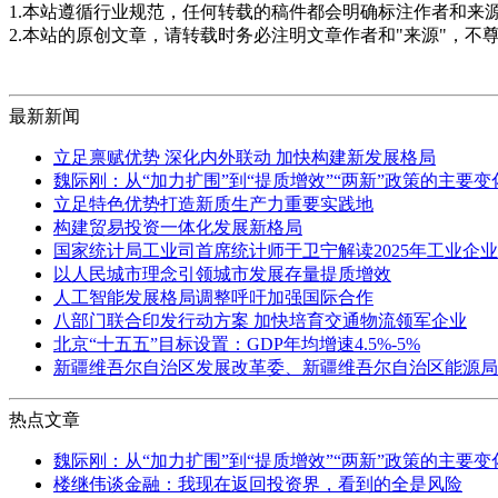
1.本站遵循行业规范，任何转载的稿件都会明确标注作者和来
2.本站的原创文章，请转载时务必注明文章作者和"来源"，不
最新新闻
立足禀赋优势 深化内外联动 加快构建新发展格局
魏际刚：从“加力扩围”到“提质增效”“两新”政策的主要
立足特色优势打造新质生产力重要实践地
构建贸易投资一体化发展新格局
国家统计局工业司首席统计师于卫宁解读2025年工业企
以人民城市理念引领城市发展存量提质增效
人工智能发展格局调整呼吁加强国际合作
八部门联合印发行动方案 加快培育交通物流领军企业
北京“十五五”目标设置：GDP年均增速4.5%-5%
新疆维吾尔自治区发展改革委、新疆维吾尔自治区能源局
热点文章
魏际刚：从“加力扩围”到“提质增效”“两新”政策的主要
楼继伟谈金融：我现在返回投资界，看到的全是风险