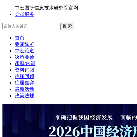
中宏国研信息技术研究院官网
会员服务
搜 索
首页
要闻纵览
中宏论道
决策要参
课题/内训
资料订阅
往届回顾
往届嘉宾
最新活动
政策法规