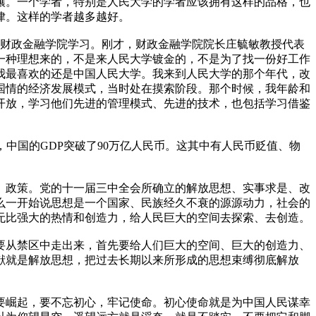
壤。一个学者，特别是人民大学的学者应该拥有这样的品格，也
律。这样的学者越多越好。
到财政金融学院学习。刚才，财政金融学院院长庄毓敏教授代表
一种理想来的，不是来人民大学镀金的，不是为了找一份好工作
我最喜欢的还是中国人民大学。我来到人民大学的那个年代，改
国情的经济发展模式，当时处在摸索阶段。那个时候，我年龄和
开放，学习他们先进的管理模式、先进的技术，也包括学习借鉴
去了，中国的GDP突破了90万亿人民币。这其中有人民币贬值、物
、政策。党的十一届三中全会所确立的解放思想、实事求是、改
么一开始说思想是一个国家、民族经久不衰的源源动力，社会的
无比强大的热情和创造力，给人民巨大的空间去探索、去创造。
们要从禁区中走出来，首先要给人们巨大的空间、巨大的创造力、
献就是解放思想，把过去长期以来所形成的思想束缚彻底解放
要崛起，要不忘初心，牢记使命。初心使命就是为中国人民谋幸