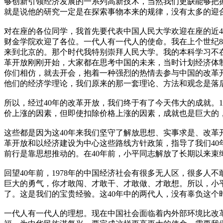
够创新引领经济发展的一系列高新技术，当然我们更缺能够把
就是说他的研究一定是在探索事物本来的规律，没有太多的迎
对在座的各位同学，我首先要代表中国人民大学欢迎在座的近4
财金学院欢迎了各位。一代人有一代人的使命。我在上个世纪
来到北京的。那个时代我特别崇拜人民大学。我的本科学习不
革开放刚刚开始，大家都在思考中国的未来，当时计划经济体
你们相仿，就去开会，抱着一种强烈的热情去参与中国的改革
他们的经济学理论，我们原来的那一套理论、方法和观念是落
所以，经过40年的改革开放，我们终于有了今天伟大的成就。197
价上涨的因素，但即使扣除价格上涨的因素，成就也是巨大的
这些都是因为这40年来我们坚守了解放思想、实事求是、改
革开放和以经济建设为中心这些路线方针政策，指导了我们4
前行是靠思想推动的。在40年前，小平同志解放了长期以来
回望40年前，1978年的中国经济社会有很多无人区，很多
巨大的勇气，你才敢闯、才敢干、才敢做、才敢想。所以，小
了。这是我们的宝贵经验。这40年中的两代人，没有辜负这个
一代人有一代人的理想。现在中国社会面临着内外部环境比改