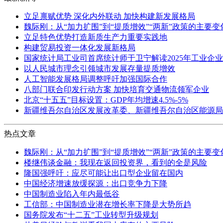
立足禀赋优势 深化内外联动 加快构建新发展格局
魏际刚：从“加力扩围”到“提质增效”“两新”政策的主要
立足特色优势打造新质生产力重要实践地
构建贸易投资一体化发展新格局
国家统计局工业司首席统计师于卫宁解读2025年工业企
以人民城市理念引领城市发展存量提质增效
人工智能发展格局调整呼吁加强国际合作
八部门联合印发行动方案 加快培育交通物流领军企业
北京“十五五”目标设置：GDP年均增速4.5%-5%
新疆维吾尔自治区发展改革委、新疆维吾尔自治区能源局
热点文章
魏际刚：从“加力扩围”到“提质增效”“两新”政策的主要
楼继伟谈金融：我现在返回投资界，看到的全是风险
隆国强呼吁：应尽可能让出口型企业留在国内
中国经济增速放缓探源：出口竞争力下降
中国制造业陷入年内最低谷
工信部：中国制造业潜在增长率下降是大势所趋
国务院发布“十二五”工业转型升级规划