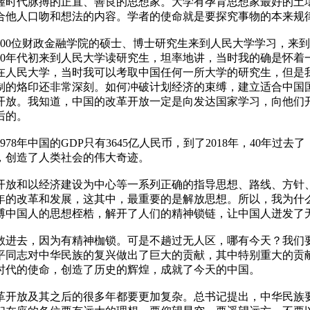
握时代脉搏的正直、善良的思想家。大学有孕育思想家最好的土
合他人口吻和想法的内容。学者的使命就是要探究事物的本来规
00位财政金融学院的硕士、博士研究生来到人民大学学习，来
80年代初来到人民大学读研究生，坦率地讲，当时我的确是怀着
在人民大学，当时我可以考取中国任何一所大学的研究生，但是
制的烙印还非常深刻。如何冲破计划经济的束缚，建立适合中国
开放。我知道，中国的改革开放一定是向发达国家学习，向他们
后的。
8年中国的GDP只有3645亿人民币，到了2018年，40年过
，创造了人类社会的伟大奇迹。
革开放和以经济建设为中心等一系列正确的指导思想、路线、方针
0年的改革和发展，这其中，最重要的是解放思想。所以，我为什
束缚中国人的思想桎梏，解开了人们的精神锁链，让中国人迸发了
人不敢进去，因为有精神枷锁。可是不趟过无人区，哪有今天？我
平同志对中华民族的复兴做出了巨大的贡献，其中特别重大的贡
时代的使命，创造了历史的辉煌，成就了今天的中国。
革开放及其之后的很多年都要更加复杂。总书记提出，中华民族