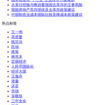
从美日经验与教训看我国去库存的主要风险
我国房地产库存现状及去库存政策建议
中国制造业成本国际比较及降成本政策建议
热点标签
王一鸣
高质量
陈宗兴
区域
政策
林兆木
宏观经济
人民币国际化
经济大国
王逸舟
质量
还是
市场
吴敬琏
三中全会