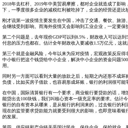
2018年去杠杆、2019年中美贸易摩擦，都对企业就造成了影响
下，一季度很多企业的减税红利被吃掉了，企业的经营还是比
刚才说第一波疫情主要发生在中国，冲击了交通、餐饮、旅游
会继续受到影响。而海外疫情又会影响到工业企业，一定要保
第二个问题是，去年现价GDP可以到8.5%，财政收入可以
付息的压力也都在。估计全年财政收入要减收1.5万亿元，这
第三个就是金融风险，今年以来为应对疫情，宏观政策反应得非
中小银行把这个钱贷给中小企业，解决中小企业的资金问题50
用。
同时另一方面可以看到大量的放款之后，短期之内还形不成坏
负债，比如买房子借款，也容易形成坏账，银行的利润很可能
在中国，国际清算银行有一个要求，商业银行要贷款的话，增加
能贷出去100块钱，我们叫核心资本一级充足率的要求。估计今
银行的自有资本从哪来，是从银行的利润来的，过去银行的利
现在的监管要求贷款能力就要受到很大的影响，也即意味着银
的发展。
第四，供应链和产业链关乎国计民生。保住企业，保护就业，