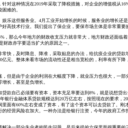
，针对这种情况在2019年采取了降税措施，对企业的增值税从16%调
较困难的。
、娱乐这些服务业。4月工业开始增长的时候，服务业的增长还
护好高技术行业。我们提出了保企业，要保市场主体是非常重要
达到5%，那么今年地方的财政收支压力就非常大，地方财政还面
就是财政赤字要适当扩大的原因之一。
常快，及时降息、降准，采取贴息的办法，给抗疫企业的贷款增
00亿元。整体来看市场的流动性还是相当宽松的，利率有所下
账，但是由于企业的利润在大幅度下降，就业压力也很大，一部
零增长，甚至是负增长。
贷款自己必须要有资本，资本充足率要达到8%，就是说想贷出去
年银行金融体系贷款规模达到20万亿左右，按照现在的要求，20
润里面有60%左右变成了资本，有了这个资本可以去贷款了。刚
行的经营风险在加大。一种办法是给银行注资，今年的政府工作
要解决一部分失业者的民生问题，是后来提的六保里面很重要的