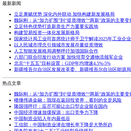
最新新闻
立足禀赋优势 深化内外联动 加快构建新发展格局
魏际刚：从“加力扩围”到“提质增效”“两新”政策的主要
立足特色优势打造新质生产力重要实践地
构建贸易投资一体化发展新格局
国家统计局工业司首席统计师于卫宁解读2025年工业企
以人民城市理念引领城市发展存量提质增效
人工智能发展格局调整呼吁加强国际合作
八部门联合印发行动方案 加快培育交通物流领军企业
北京“十五五”目标设置：GDP年均增速4.5%-5%
新疆维吾尔自治区发展改革委、新疆维吾尔自治区能源局
热点文章
魏际刚：从“加力扩围”到“提质增效”“两新”政策的主要
楼继伟谈金融：我现在返回投资界，看到的全是风险
隆国强呼吁：应尽可能让出口型企业留在国内
中国经济增速放缓探源：出口竞争力下降
中国制造业陷入年内最低谷
工信部：中国制造业潜在增长率下降是大势所趋
国务院发布“十二五”工业转型升级规划