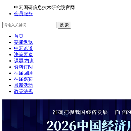
中宏国研信息技术研究院官网
会员服务
搜 索
首页
要闻纵览
中宏论道
决策要参
课题/内训
资料订阅
往届回顾
往届嘉宾
最新活动
政策法规