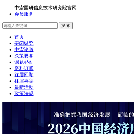
中宏国研信息技术研究院官网
会员服务
搜 索
首页
要闻纵览
中宏论道
决策要参
课题/内训
资料订阅
往届回顾
往届嘉宾
最新活动
政策法规