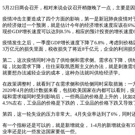
5月22日两会召开，相对来说会议召开稍微晚了一点，主要是
疫情冲击主要造成了四个方面的影响，第一是新冠肺炎疫情对于
的经济做过一个预测，就是估计今年的经济增长速度应该在6%左
现价GDP增长速度可以达到8.5%，相应的预计投资的增长速度
疫情发生之后，一季度GDP增长速度下降了6.8%，考虑到价格
3万亿元的损失里面，税收损失了将近8千亿元，企业的利润损
第二，这次疫情同时冲击了供给侧和需求侧。需求在下降，供
端，比如需求下降，往往采取凯恩斯主义的办法，就是刺激需
就要想办法减轻企业的成本，这种办法就叫供给经济学。
在政策调整时，就看到了在需求侧和供给侧同时采取措施：一
2020年4月的统计数据来看，包括欧美国家在内都可以看到
端和需求端同时受到影响后，一些商品的价格是上升的，比如农
4.5%左右，工业品的价格是下跌的，工业品的价格下跌又导
第四，这一轮失业的压力非常大。4月失业率达到了6%，同时还
有一个指标还是可以的，就是新增就业， 1-4月的新增就业
业率还是比一些发达国家要低一些。