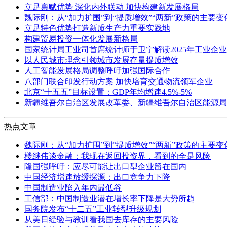
立足禀赋优势 深化内外联动 加快构建新发展格局
魏际刚：从“加力扩围”到“提质增效”“两新”政策的主要
立足特色优势打造新质生产力重要实践地
构建贸易投资一体化发展新格局
国家统计局工业司首席统计师于卫宁解读2025年工业企
以人民城市理念引领城市发展存量提质增效
人工智能发展格局调整呼吁加强国际合作
八部门联合印发行动方案 加快培育交通物流领军企业
北京“十五五”目标设置：GDP年均增速4.5%-5%
新疆维吾尔自治区发展改革委、新疆维吾尔自治区能源局
热点文章
魏际刚：从“加力扩围”到“提质增效”“两新”政策的主要
楼继伟谈金融：我现在返回投资界，看到的全是风险
隆国强呼吁：应尽可能让出口型企业留在国内
中国经济增速放缓探源：出口竞争力下降
中国制造业陷入年内最低谷
工信部：中国制造业潜在增长率下降是大势所趋
国务院发布“十二五”工业转型升级规划
从美日经验与教训看我国去库存的主要风险