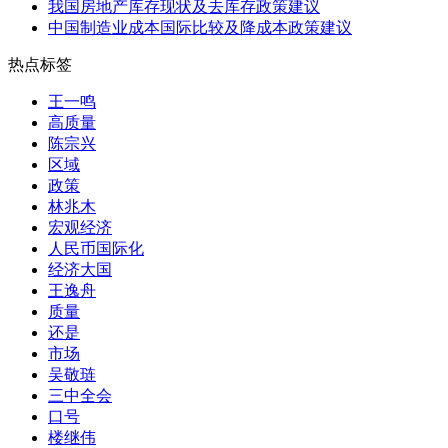
我国房地产库存现状及去库存政策建议
中国制造业成本国际比较及降成本政策建议
热点标签
王一鸣
高质量
陈宗兴
区域
政策
林兆木
宏观经济
人民币国际化
经济大国
王逸舟
质量
还是
市场
吴敬琏
三中全会
口号
楼继伟