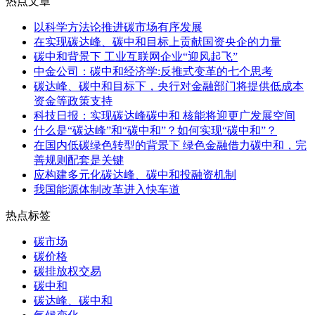
热点文章
以科学方法论推进碳市场有序发展
在实现碳达峰、碳中和目标上贡献国资央企的力量
碳中和背景下 工业互联网企业“迎风起飞”
中金公司：碳中和经济学:反推式变革的七个思考
碳达峰、碳中和目标下，央行对金融部门将提供低成本
资金等政策支持
科技日报：实现碳达峰碳中和 核能将迎更广发展空间
什么是“碳达峰”和“碳中和”？如何实现“碳中和”？
在国内低碳绿色转型的背景下 绿色金融借力碳中和，完
善规则配套是关键
应构建多元化碳达峰、碳中和投融资机制
我国能源体制改革进入快车道
热点标签
碳市场
碳价格
碳排放权交易
碳中和
碳达峰、碳中和