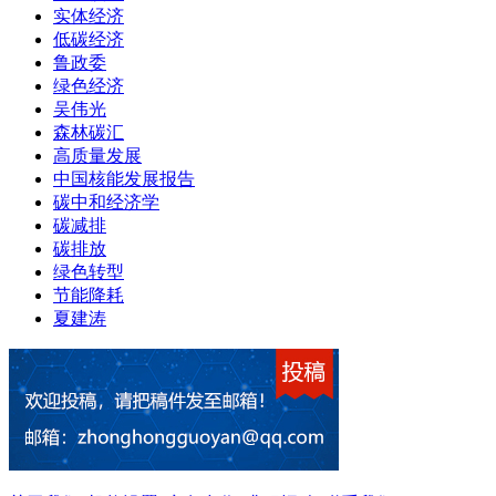
实体经济
低碳经济
鲁政委
绿色经济
吴伟光
森林碳汇
高质量发展
中国核能发展报告
碳中和经济学
碳减排
碳排放
绿色转型
节能降耗
夏建涛