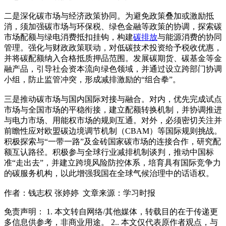
二是深化碳市场与经济政策协同。为避免政策叠加或激励抵
消，须加强碳市场与环保税、绿色金融等政策的协调，探索碳
市场配额与绿电消费抵扣挂钩，构建
碳排放
与能源消费的协同
管理。强化与财政政策联动，对低碳技术投资给予税收优惠，
并将碳配额纳入合格抵质押品范围。发展碳期货、碳基金等金
融产品，引导社会资本流向绿色领域，并通过设立跨部门协调
小组，防止监管冲突，形成减排激励的“组合拳”。
三是推动碳市场与国内国际对接与融合。对内，优先完成试点
市场与全国市场的平稳衔接，建立配额转换机制，并协调推进
与电力市场、用能权市场的规则互通。对外，必须密切关注并
前瞻性应对欧盟碳边境调节机制（CBAM）等国际规则挑战。
积极探索与“一带一路”及金砖国家碳市场的连接合作，研究配
额互认路径。积极参与全球行业减排机制谈判，推动中国标
准“走出去”，并建立跨境风险防控体系，培育具有国际竞争力
的碳服务机构，以此增强我国在全球气候治理中的话语权。
作者：钱志权 张婷婷 文章来源：学习时报
免责声明： 1. 本文转自网络/其他媒体，转载目的在于传递更
多信息供参考，非商业用途。 2.. 本文仅代表原作者观点，与