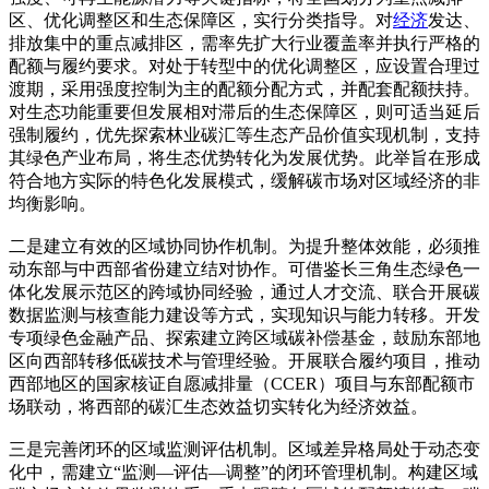
区、优化调整区和生态保障区，实行分类指导。对
经济
发达、
排放集中的重点减排区，需率先扩大行业覆盖率并执行严格的
配额与履约要求。对处于转型中的优化调整区，应设置合理过
渡期，采用强度控制为主的配额分配方式，并配套配额扶持。
对生态功能重要但发展相对滞后的生态保障区，则可适当延后
强制履约，优先探索林业碳汇等生态产品价值实现机制，支持
其绿色产业布局，将生态优势转化为发展优势。此举旨在形成
符合地方实际的特色化发展模式，缓解碳市场对区域经济的非
均衡影响。
二是建立有效的区域协同协作机制。为提升整体效能，必须推
动东部与中西部省份建立结对协作。可借鉴长三角生态绿色一
体化发展示范区的跨域协同经验，通过人才交流、联合开展碳
数据监测与核查能力建设等方式，实现知识与能力转移。开发
专项绿色金融产品、探索建立跨区域碳补偿基金，鼓励东部地
区向西部转移低碳技术与管理经验。开展联合履约项目，推动
西部地区的国家核证自愿减排量（CCER）项目与东部配额市
场联动，将西部的碳汇生态效益切实转化为经济效益。
三是完善闭环的区域监测评估机制。区域差异格局处于动态变
化中，需建立“监测—评估—调整”的闭环管理机制。构建区域