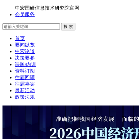
中宏国研信息技术研究院官网
会员服务
搜 索
首页
要闻纵览
中宏论道
决策要参
课题/内训
资料订阅
往届回顾
往届嘉宾
最新活动
政策法规