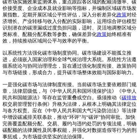
碳市场实施效果监测体系，重点跟踪各区域的配额清缴率、碳
价接受度、企业成本及就业影响等指标，并编制区域碳市场发
展指数。定期开展区域公平性评估，深入分析差异化
政策
对经
济增长、产业转移与收入分配的实际影响，运用综合评估模型
识别潜在的碳泄漏或过度负担问题，适时、灵活地调整区域分
类标准、配额分配系数等参数，确保差异化
政策
始终精准有
效，持续推动区域间公平与效率的平衡。
以系统性方法强化碳市场制度协同。碳市场建设不能孤立推
进，必须嵌入国家治理和全球气候治理大系统。系统性方法遵
循系统论与协同治理理念，旨在通过强化制度衔接、政策协同
与市场链接，形成合力，提升碳市场整体效能与国际影响力。
一是强化碳市场与法律制度衔接。当前碳市场主要依赖部门规
章，法律层级低，与《中华人民共和国环境保护法》《中华人
民共和国能源法》等存在监管重叠或空白。亟须推动《
碳排放
权交易管理暂行条例》升格为法律，从根本上明确其法律定位
与各方权责。应在《中华人民共和国大气污染防治法》等法律
中增设碳减排关联条款，推动“环评”与“碳评”协同审批。加快
完善覆盖配额分配、交易、履约与违约处罚的专项法规，明确
碳配额的法律属性及民事权能，并强化对数据造假等行为的刑
事惩戒，为市场提供坚实的法治保障。