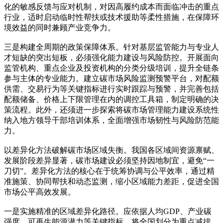
化的敏感反馈与应对机制，对因高履约成本而面临冲击的重点
行业，适时启动临时性帮扶或技术援助等柔性措施，在保障环
境效益的同时兼顾产业竞争力。
三是构建全周期的政策保障体系。针对基层监管能力与专业人
才短缺的突出短板，必须强化能力建设与风险防控。开展面向
监管机构、重点企业及投资机构的分类分级培训，提升全链条
参与主体的专业能力。建立碳市场风险监测预警平台，对配额
供需、交易行为等关键指标进行实时跟踪与预警，并完善包括
配额储备、价格上下限管理在内的调控工具箱，制定明确的决
策流程。此外，还须进一步探索将碳市场管理能力建设系统性
纳入地方领导干部培训体系，全面增强市场韧性与风险防范能
力。
以差异化方法破解碳市场区域失衡。我国各区域间资源禀赋、
发展阶段差异显著，碳市场建设必须坚持因地制宜，避免“一
刀切”。差异化方法的核心在于统筹协调与公平效率，通过精
准施策、协同帮扶和动态监测，缩小区域能力差距，促进全国
市场公平高效发展。
一是实施精准的区域差异化路径。应依据人均GDP、产业碳
强度、可再生能源潜力等关键指标，将全国划分为重点减排