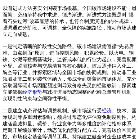
以渐进式方法夯实全国碳市场根基。全国碳市场建设不能一蹴
而就，必须坚持稳中求进、循序渐进。渐进式方法既是对“摸
着石头过河”改革智慧的传承，也符合制度演进的内在规律，
强调通过分阶段、可调整、全保障的实施路径，推动市场从建
立走向成熟。
一是制定清晰的阶段性实施路径。碳市场建设需遵循“先易后
难、由点到面”原则，进而控制风险、积累经验。以火电、钢
铁、水泥等数据基础好、监管成本低的行业为起点，完善配额
分配、监测核查与交易清算等核心制度。随后逐步纳入化工、
航空等行业，并探索区域与全国市场的协同规则。推动非工业
领域及非二氧化碳气体纳入，形成全面覆盖的市场体系。充分
汲取国际碳市场因配额过剩导致价格失灵的经验教训，探索建
立能依据
经济形势
与减排进展动态调整的配额总量管理机制，
实现刚性约束与空间弹性平衡。
二是建立动态评估与调整机制。碳市场运行受
经济
、技术、国
际规则等多重因素影响，须通过常态化评估避免制度刚性。构
建涵盖减排量、碳价、行业竞争力等多维度的评估指标体系，
定期开展绩效审计，动态优化配额分配方式，完善碳价区间调
控、市场稳定基金等调节工具。持续建立健全对企业碳成本变