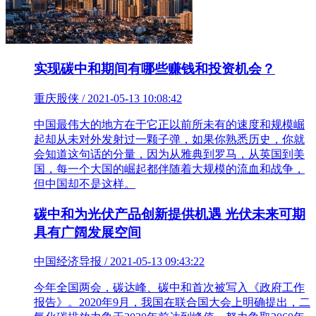
实现碳中和期间有哪些赚钱和投资机会？
重庆股侠 / 2021-05-13 10:08:42
中国最伟大的地方在于它正以前所未有的速度和规模崛
起却从未对外发射过一颗子弹，如果你熟悉历史，你就
会知道这句话的分量，因为从雅典到罗马，从英国到美
国，每一个大国的崛起都伴随着大规模的流血和战争，
但中国却不是这样。
碳中和为光伏产品创新提供机遇 光伏未来可期
具有广阔发展空间
中国经济导报 / 2021-05-13 09:43:22
今年全国两会，碳达峰、碳中和首次被写入《政府工作
报告》。2020年9月，我国在联合国大会上明确提出，二