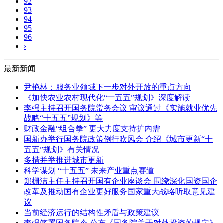
92
93
94
95
96
›
最新新闻
尹艳林：服务业领域下一步对外开放的重点方向
《加快农业农村现代化“十五五”规划》深度解读
李强主持召开国务院常务会议 审议通过《实施就业优先
战略“十五五”规划》等
财政金融“组合拳” 更大力度支持扩内需
国新办举行国务院政策例行吹风会 介绍《城市更新“十
五五”规划》有关情况
多措并举推进城市更新
科学谋划 “十五五” 未来产业重点赛道
郑栅洁主任主持召开国有企业座谈会 围绕深化国资国企
改革及推动国有企业更好服务国家重大战略听取意见建
议
当前经济运行的结构性矛盾与政策建议
李强签署国务院令 公布《国务院关于对外投资的规定》