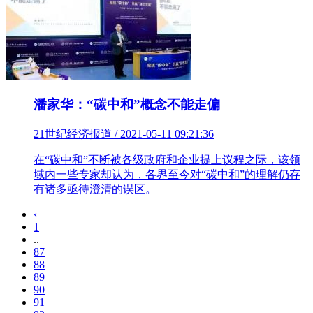
潘家华：“碳中和”概念不能走偏
21世纪经济报道 / 2021-05-11 09:21:36
在“碳中和”不断被各级政府和企业提上议程之际，该领
域内一些专家却认为，各界至今对“碳中和”的理解仍存
有诸多亟待澄清的误区。
‹
1
..
87
88
89
90
91