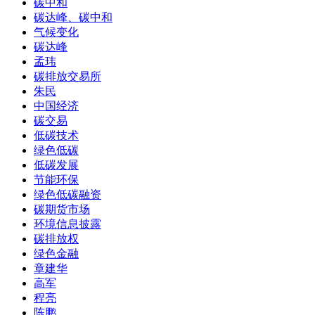
碳中和
碳达峰、碳中和
气候变化
碳达峰
孟玮
碳排放交易所
朱民
中国经济
碳交易
低碳技术
绿色低碳
低碳发展
节能环保
绿色低碳融资
碳期货市场
环境信息披露
碳排放权
绿色金融
章建华
高军
程亮
陈鹏