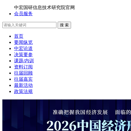
中宏国研信息技术研究院官网
会员服务
搜 索
首页
要闻纵览
中宏论道
决策要参
课题/内训
资料订阅
往届回顾
往届嘉宾
最新活动
政策法规