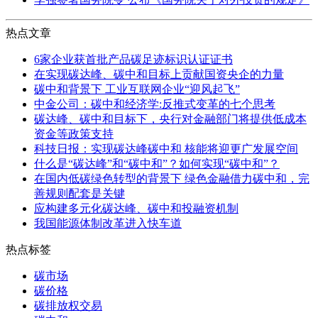
热点文章
6家企业获首批产品碳足迹标识认证证书
在实现碳达峰、碳中和目标上贡献国资央企的力量
碳中和背景下 工业互联网企业“迎风起飞”
中金公司：碳中和经济学:反推式变革的七个思考
碳达峰、碳中和目标下，央行对金融部门将提供低成本
资金等政策支持
科技日报：实现碳达峰碳中和 核能将迎更广发展空间
什么是“碳达峰”和“碳中和”？如何实现“碳中和”？
在国内低碳绿色转型的背景下 绿色金融借力碳中和，完
善规则配套是关键
应构建多元化碳达峰、碳中和投融资机制
我国能源体制改革进入快车道
热点标签
碳市场
碳价格
碳排放权交易