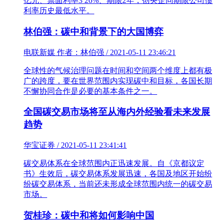
亿元、票面利率3 26%、期限2年，创央企同期限公司债
利率历史最低水平。
林伯强：碳中和背景下的大国博弈
电联新媒 作者：林伯强 / 2021-05-11 23:46:21
全球性的气候治理问题在时间和空间两个维度上都有极
广的跨度，要在世界范围内实现碳中和目标，各国长期
不懈协同合作是必要的基本条件之一。
全国碳交易市场将至从海内外经验看未来发展
趋势
华宝证券 / 2021-05-11 23:41:41
碳交易体系在全球范围内正迅速发展。自《京都议定
书》生效后，碳交易体系发展迅速，各国及地区开始纷
纷碳交易体系，当前还未形成全球范围内统一的碳交易
市场。
贺桂珍：碳中和将如何影响中国