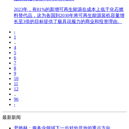
2023年，有81%的新增可再生能源在成本上低于化石燃
料替代品，这为各国到2030年将可再生能源装机容量增
长至3倍的目标提供了极具说服力的商业和投资理由。
‹
1
..
4
5
6
7
8
9
10
11
12
..
96
›
最新新闻
尹艳林：服务业领域下一步对外开放的重点方向