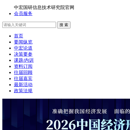
中宏国研信息技术研究院官网
会员服务
搜 索
首页
要闻纵览
中宏论道
决策要参
课题/内训
资料订阅
往届回顾
往届嘉宾
最新活动
政策法规