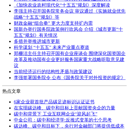
《加快农业农村现代化“十五五”规划》深度解读
李强主持召开国务院常务会议 审议通过《实施就业优先
战略“十五五”规划》等
财政金融“组合拳” 更大力度支持扩内需
国新办举行国务院政策例行吹风会 介绍《城市更新“十
五五”规划》有关情况
多措并举推进城市更新
科学谋划 “十五五” 未来产业重点赛道
郑栅洁主任主持召开国有企业座谈会 围绕深化国资国企
改革及推动国有企业更好服务国家重大战略听取意见建
议
当前经济运行的结构性矛盾与政策建议
李强签署国务院令 公布《国务院关于对外投资的规定》
热点文章
6家企业获首批产品碳足迹标识认证证书
在实现碳达峰、碳中和目标上贡献国资央企的力量
碳中和背景下 工业互联网企业“迎风起飞”
中金公司：碳中和经济学:反推式变革的七个思考
碳达峰、碳中和目标下，央行对金融部门将提供低成本