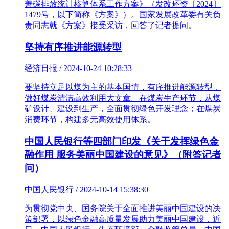
善碳排放统计核算体系工作方案》（发改环资〔2024〕
1479号，以下简称《方案》）。国家发展改革委有关负
责同志就《方案》接受采访，回答了记者提问。
坚持有序推进能源转型
经济日报 / 2024-10-24 10:28:33
要坚持立足以煤为主的基本国情，有序推进能源转型，
做好煤炭清洁高效利用大文章。在煤炭生产环节，从煤
矿设计、建设到生产，全面贯彻绿色开发理念；在煤炭
消费环节，构建多元高效使用体系。
中国人民银行等四部门印发《关于发挥绿色金
融作用 服务美丽中国建设的意见》（附答记者
问）
中国人民银行 / 2024-10-14 15:38:30
为贯彻党中央、国务院关于全面推进美丽中国建设的决
策部署，以绿色金融高质量发展助力美丽中国建设，近