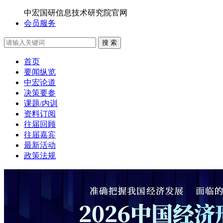
中宏国研信息技术研究院官网
会员服务
搜 索
首页
要闻纵览
中宏论道
决策要参
课题/内训
资料订阅
往届回顾
往届嘉宾
最新活动
政策法规