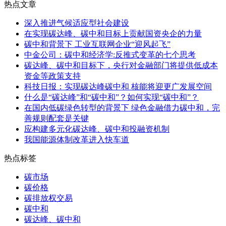
热点文章
深入推进气候适应型社会建设
在实现碳达峰、碳中和目标上贡献国资央企的力量
碳中和背景下 工业互联网企业“迎风起飞”
中金公司：碳中和经济学:反推式变革的七个思考
碳达峰、碳中和目标下，央行对金融部门将提供低成本
资金等政策支持
科技日报：实现碳达峰碳中和 核能将迎更广发展空间
什么是“碳达峰”和“碳中和”？如何实现“碳中和”？
在国内低碳绿色转型的背景下 绿色金融借力碳中和，完
善规则配套是关键
应构建多元化碳达峰、碳中和投融资机制
我国能源体制改革进入快车道
热点标签
碳市场
碳价格
碳排放权交易
碳中和
碳达峰、碳中和