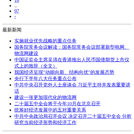
10
..
97
›
最新新闻
实施就业优先战略的重点任务
国务院常务会议解读：国务院常务会议部署新型电网、
物流网建设
中国证监会主席吴清在香港推出人民币国债期货上市仪
式上的致辞（全文）
我国经济呈现"动能向新、结构向优"的发展态势
央行下半年八大任务重点公布
中共中央召开党外人士座谈会 习近平主持并发表重要讲
话
建设一张更加现代化的物流网
二十届五中全会将于今年10月在北京召开
统筹好经济发展中的五对重要关系
中共中央政治局召开会议 决定召开二十届五中全会 分析
研究当前经济形势和经济工作