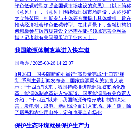
绿色低碳转型加强全国碳市场建设的意见》（以下简称
《意见》），《意见》围绕我国碳市场建设，从逐步扩
大实施范围、扩展参与主体等方面提出具体举措，旨在
推动经济社会绿色低碳转型。在此背景下，金融机构如
何积极参与碳市场建设？还需在哪些领域完善金融举
措？记者就有关问题采访了业内人士。
我国能源体制改革进入快车道
国新办 / 2025-08-26 14:22:07
8月26日，国务院新闻办举行“高质量完成‘十四五’规
划”系列主题新闻发布会，国家能源局有关负责人表
示：“十四五”以来，我国持续推进能源领域市场化改
革，能源体制改革进入快车道。国家能源局有关负责人
介绍，“十四五”以来，我国能源价格形成机制加快完
善，发电侧，煤电、新能源全面进入市场。用户侧，除
了居民和农业用电外，定价也完全市场化
保护生态环境就是保护生产力