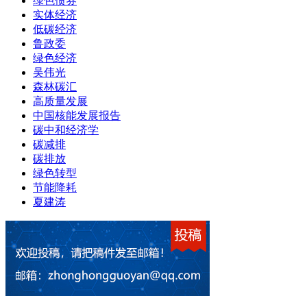
绿色债券
实体经济
低碳经济
鲁政委
绿色经济
吴伟光
森林碳汇
高质量发展
中国核能发展报告
碳中和经济学
碳减排
碳排放
绿色转型
节能降耗
夏建涛