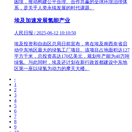
困境，推动构建公平合理、合作共赢的全球环境治理体
系，是关乎人类永续发展的时代课题。
埃及加速发展氢能产业
人民日报 / 2025-06-12 10:10:50
埃及投资和自由区总局日前宣布，将在埃及南西奈省启
动中东地区最大的绿氢工厂项目。该项目占地面积达127
平方千米，总投资高达170亿美元，规划年产能为40万吨
绿氢。与此同时，埃及还计划在新行政首都建设中东地
区第一座以绿氢为动力的摩天大楼。
‹
1
2
3
4
5
6
7
8
9